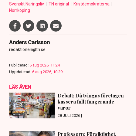
Svenskt Näringsliv
TN original
Kristdemokraterna
Norrköping
Anders Carlsson
redaktionen@tn.se
Publicerad:
5 aug 2026, 11:24
Uppdaterad:
6 aug 2026, 10:29
LÄS ÄVEN
Debatt: Då tvingas företagen
kassera fullt fungerande
varor
28 JULI 2026 |
Professorn: Försiktighet,