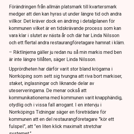
Förändringen från allmän platsmark till kvartersmark
medger att den kan hyras ut under längre tid och andra
villkor. Det kräver dock en ändring i detaljplanen för
kommunen vilket är en tidskrävande process som kan
vara klar i slutet av nästa år och där har Linda Nilsson
och ett flertal andra restaurangföretagare hamnat i kläm.
– Riktlinjerna gäller ju redan nu så min markis med ben
är inte längre tillåten, säger Linda Nilsson.
Upprördheten har därför varit stor bland krögarna i
Norrköping som sett sig tvungna att riva bort markiser,
staket, inglasningar och liknande delar av
uteserveringarna. De menar också att
kommunikationerna med kommunen varit knapphändig,
otydlig och i vissa fall arrogant. I en intervju i
Norrköpings Tidningar säger en företrädare för
kommunen att en del restaurangföretagare ”kör ett
fulspel”, att ”en liten klick maximalt stretchar
systemet.”