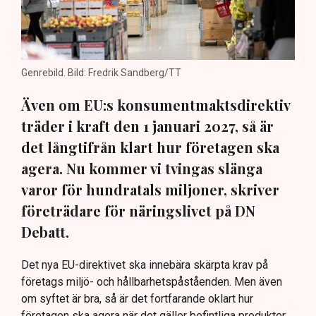
Genrebild. Bild: Fredrik Sandberg/TT
Även om EU:s konsumentmaktsdirektiv
träder i kraft den 1 januari 2027, så är
det långtifrån klart hur företagen ska
agera. Nu kommer vi tvingas slänga
varor för hundratals miljoner, skriver
företrädare för näringslivet på DN
Debatt.
Det nya EU-direktivet ska innebära skärpta krav på
företags miljö- och hållbarhetspåståenden. Men även
om syftet är bra, så är det fortfarande oklart hur
företagen ska agera när det gäller befintliga produkter