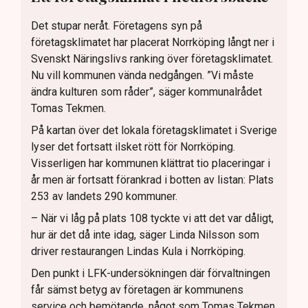
Det stupar neråt. Företagens syn på
företagsklimatet har placerat Norrköping långt ner i
Svenskt Näringslivs ranking över företagsklimatet.
Nu vill kommunen vända nedgången. ”Vi måste
ändra kulturen som råder”, säger kommunalrådet
Tomas Tekmen.
På kartan över det lokala företagsklimatet i Sverige
lyser det fortsatt ilsket rött för Norrköping.
Visserligen har kommunen klättrat tio placeringar i
år men är fortsatt förankrad i botten av listan: Plats
253 av landets 290 kommuner.
– När vi låg på plats 108 tyckte vi att det var dåligt,
hur är det då inte idag, säger Linda Nilsson som
driver restaurangen Lindas Kula i Norrköping.
Den punkt i LFK-undersökningen där förvaltningen
får sämst betyg av företagen är kommunens
service och bemötande, något som Tomas Tekmen,