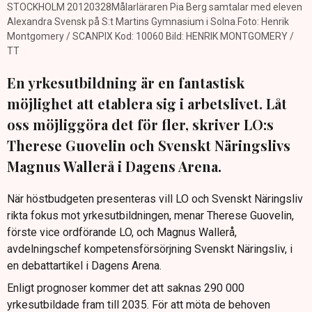
STOCKHOLM 20120328Målarläraren Pia Berg samtalar med eleven
Alexandra Svensk på S:t Martins Gymnasium i Solna.Foto: Henrik
Montgomery / SCANPIX Kod: 10060 Bild: HENRIK MONTGOMERY /
TT
En yrkesutbildning är en fantastisk
möjlighet att etablera sig i arbetslivet. Låt
oss möjliggöra det för fler, skriver LO:s
Therese Guovelin och Svenskt Näringslivs
Magnus Wallerå i Dagens Arena.
När höstbudgeten presenteras vill LO och Svenskt Näringsliv
rikta fokus mot yrkesutbildningen, menar Therese Guovelin,
förste vice ordförande LO, och Magnus Wallerå,
avdelningschef kompetensförsörjning Svenskt Näringsliv, i
en debattartikel i Dagens Arena.
Enligt prognoser kommer det att saknas 290 000
yrkesutbildade fram till 2035. För att möta de behoven