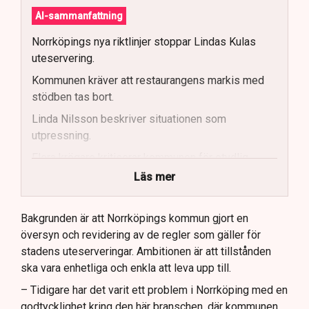
AI-sammanfattning
Norrköpings nya riktlinjer stoppar Lindas Kulas
uteservering.
Kommunen kräver att restaurangens markis med
stödben tas bort.
Linda Nilsson beskriver situationen som
utpressning.
Flera krögare kritiserar kommunen för otydlig
kommunikation.
Läs mer
Kommunen vill skapa enhetliga regler för
uteserveringar.
Bakgrunden är att Norrköpings kommun gjort en
översyn och revidering av de regler som gäller för
Lindas Kula ställer in uteserveringen för
stadens uteserveringar. Ambitionen är att tillstånden
sommaren.
ska vara enhetliga och enkla att leva upp till.
– Tidigare har det varit ett problem i Norrköping med en
godtycklighet kring den här branschen, där kommunen