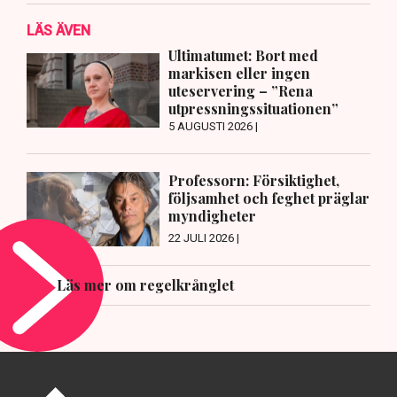
LÄS ÄVEN
Ultimatumet: Bort med
markisen eller ingen
uteservering – ”Rena
utpressningssituationen”
5 AUGUSTI 2026 |
Professorn: Försiktighet,
följsamhet och feghet präglar
myndigheter
22 JULI 2026 |
Läs mer om regelkrånglet