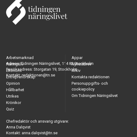
Arbetsmarknad
Appar
Adress: Tidningen Näringslivet, 114 82 Stockholm
Näringsliv
Nyhetsbrev
Besöksadress: Storgatan 19, Stockholm
Ekonomi
Arkiv
Kontakt: redaktionen@tn.se
Entreprenörskap
Kontakta redaktionen
Opinion
Personuppgifts- och
cookiepolicy
Hållbarhet
Om Tidningen Näringslivet
Utrikes
Krönikor
Quiz
Chefredaktör och ansvarig utgivare:
Anna Dalqvist
Kontakt: anna.dalqvist@tn.se