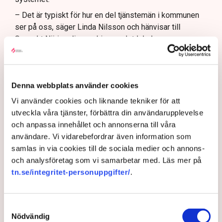
– Det är typiskt för hur en del tjänstemän i kommunen
ser på oss, säger Linda Nilsson och hänvisar till
Svenskt Näringslivs ranking av det lokala
företagsklimatet där Norrköping idag ligger i botten, på
plats 253 av landets 290 kommuner. (Se artikel nedan)
Hade markisen varit frihängande
Denna webbplats använder cookies
hade det inte varit något problem
Vi använder cookies och liknande tekniker för att
Restaurang Linda Kula har nu ställt in hela
utveckla våra tjänster, förbättra din användarupplevelse
uteserveringsprojektet för i år. Serveringstillstånd finns
och anpassa innehållet och annonserna till våra
visserligen – om markisen tas bort – annars inget
användare. Vi vidarebefordrar även information som
tillstånd för uteservering.
samlas in via cookies till de sociala medier och annons-
och analysföretag som vi samarbetar med. Läs mer på
– Det blev ju rena utpressningssituationen, säger Linda
tn.se/integritet-personuppgifter/
.
Nilsson.
Egentligen är det inte själva markisen som är det stora
problemet, det är de fyra benen som när markisen är
Samtyckesval
utfälld vilar på den kommunala marken. Om markisen
Nödvändig