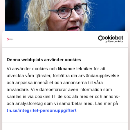
Krisstöd till 88 kommuner
Denna webbplats använder cookies
Vi använder cookies och liknande tekniker för att
88 kommuner med ”särskilda utmaningar” får
utveckla våra tjänster, förbättra din användarupplevelse
regeringen att ta på sig spenderbyxorna. 300
och anpassa innehållet och annonserna till våra
miljoner årligen i tre år ska kommunerna dela på.
användare. Vi vidarebefordrar även information som
4 years ago |
Av: Peter Ceder
samlas in via cookies till de sociala medier och annons-
och analysföretag som vi samarbetar med. Läs mer på
tn.se/integritet-personuppgifter/
.