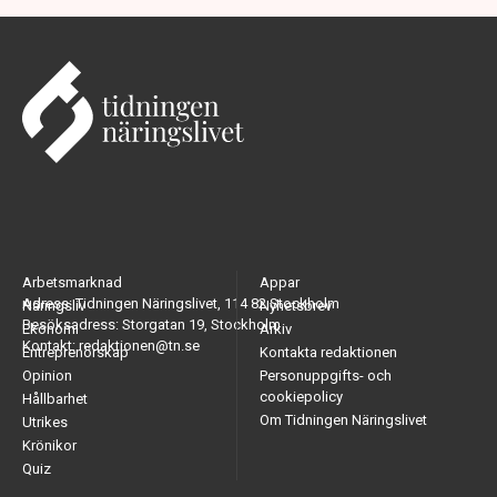
Arbetsmarknad
Appar
Adress: Tidningen Näringslivet, 114 82 Stockholm
Näringsliv
Nyhetsbrev
Besöksadress: Storgatan 19, Stockholm
Ekonomi
Arkiv
Kontakt: redaktionen@tn.se
Entreprenörskap
Kontakta redaktionen
Opinion
Personuppgifts- och
cookiepolicy
Hållbarhet
Om Tidningen Näringslivet
Utrikes
Krönikor
Quiz