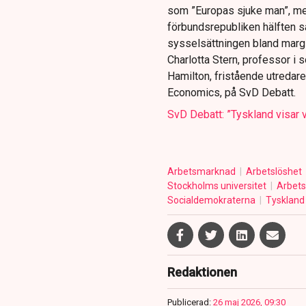
som ”Europas sjuke man”, me
förbundsrepubliken hälften s
sysselsättningen bland margi
Charlotta Stern, professor i 
Hamilton, fristående utreda
Economics, på SvD Debatt.
SvD Debatt: ”Tyskland visar vä
Arbetsmarknad
Arbetslöshet
Stockholms universitet
Arbet
Socialdemokraterna
Tysklan
Redaktionen
Publicerad:
26 maj 2026, 09:30