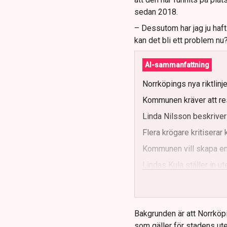
sedan 2018.
– Dessutom har jag ju haf
kan det bli ett problem nu
AI-sammanfattning
Norrköpings nya riktlinj
Kommunen kräver att re
Linda Nilsson beskriver
Flera krögare kritisera
Kommunen vill skapa enh
Lindas Kula ställer in 
Bakgrunden är att Norrköp
som gäller för stadens ute