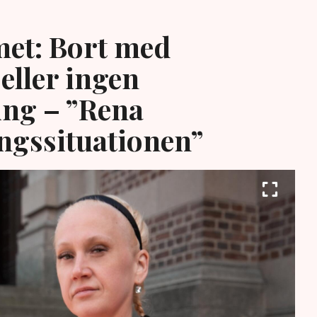
et: Bort med
eller ingen
ing – ”Rena
ngssituationen”