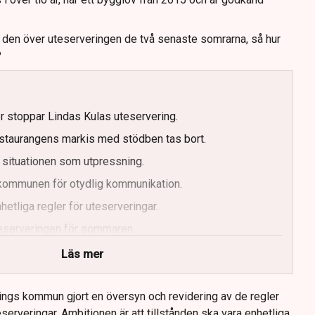
t den över uteserveringen de två senaste somrarna, så hur
?
er stoppar Lindas Kulas uteservering.
staurangens markis med stödben tas bort.
 situationen som utpressning.
r kommunen för otydlig kommunikation.
etliga regler för uteserveringar.
uteserveringen för sommaren.
Läs mer
ings kommun gjort en översyn och revidering av de regler
serveringar. Ambitionen är att tillstånden ska vara enhetliga