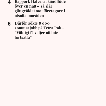
Rapport: Halverat kundflöde
över en natt – så slår
gängvåldet mot företagare i
utsatta områden
Därför sökte 8 000
sommarjobb på Tetra Pak –
”Väldigt få väljer att inte
fortsätta”