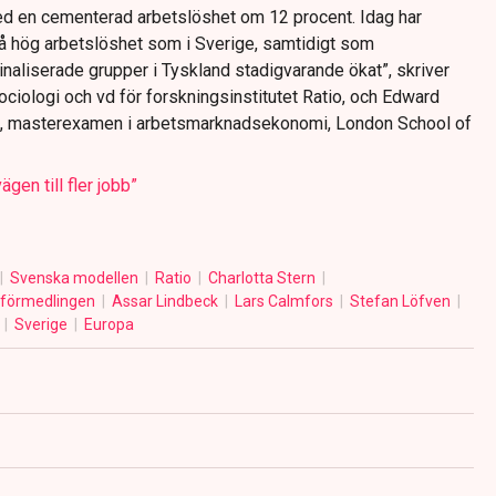
d en cementerad arbetslöshet om 12 procent. Idag har
å hög arbetslöshet som i Sverige, samtidigt som
naliserade grupper i Tyskland stadigvarande ökat”, skriver
sociologi och vd för forskningsinstitutet Ratio, och Edward
re, masterexamen i arbetsmarknadsekonomi, London School of
gen till fler jobb”
Svenska modellen
Ratio
Charlotta Stern
sförmedlingen
Assar Lindbeck
Lars Calmfors
Stefan Löfven
d
Sverige
Europa