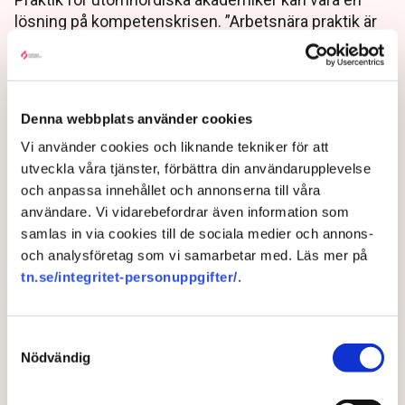
lösning på kompetenskrisen. ”Arbetsnära praktik är
givande både för utrikes födda akademiker och för
arbetsgivarna som tagit emot praktikanterna”, skriver
Charlotta Stern, professor i sociologi och vd vid
forskningsinstitutet Ratio, på Esbris hemsida.
Denna webbplats använder cookies
3 years ago |
Av: Erik Ekerlid
Vi använder cookies och liknande tekniker för att
utveckla våra tjänster, förbättra din användarupplevelse
och anpassa innehållet och annonserna till våra
användare. Vi vidarebefordrar även information som
samlas in via cookies till de sociala medier och annons-
och analysföretag som vi samarbetar med. Läs mer på
tn.se/integritet-personuppgifter/
.
Samtyckesval
Nödvändig
”Hybrida arbetssätt är här för