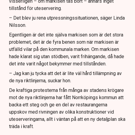
visserligen – om markisen tas bort – annars inget
tillstånd för uteservering.
– Det blev ju rena utpressningssituationen, säger Linda
Nilsson.
Egentligen är det inte själva markisen som är det stora
problemet, det är de fyra benen som när markisen är
utfälld vilar på den kommunala marken. Om markisen
hade klarat sig utan stödben, varit frihängande, då hade
det inte varit något bekymmer med tillstånden.
– Jag kan ju tycka att det är lite väl hård tillämpning av
de nya riktlinjerna, suckar hon.
De kraftiga protesterna från många av stadens krögare
mot de nya riktlinjerna har fått Norrköpings kommun att
backa ett steg och ge en del av restaurangerna
uppskov med rivningen av olika konstruktioner vid
uteserveringarna, allt i väntan på att en ny detaljplan ska
träda i kraft.