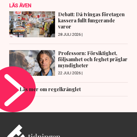
LÄS ÄVEN
Debatt: Då tvingas företagen
kassera fullt fungerande
varor
28 JULI 2026 |
Professorn: Försiktighet,
följsamhet och feghet präglar
myndigheter
22 JULI 2026 |
Läs mer om regelkrånglet