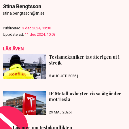
Stina Bengtsson
stina.bengtsson@tn.se
Publicerad:
3 dec 2024, 13:30
Uppdaterad:
11 dec 2024, 10:03
LÄS ÄVEN
Teslamekaniker tas återigen ut i
strejk
5 AUGUSTI 2026 |
IF Metall avbryter vissa åtgärder
mot Tesla
29 MAJ 2026 |
Läs mer om teslakonflikten