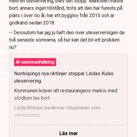
med en uteservering, blev det stopp: Markisen måste
bort, annars inget tillstånd, trots att den har funnits på
plats i över tio år, har ett bygglov från 2015 och är
godkänd sedan 2018.
– Dessutom har jag ju haft den över uteserveringen de
två senaste somrarna, så hur kan det bli ett problem
nu?
AI-sammanfattning
Norrköpings nya riktlinjer stoppar Lindas Kulas
uteservering.
Kommunen kräver att restaurangens markis med
stödben tas bort.
Linda Nilsson beskriver situationen som
utpressning.
Flera krögare kritiserar kommunen för otydlig
kommunikation.
Läs mer