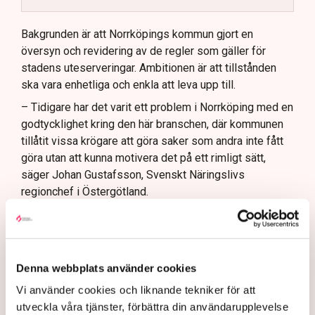
Kommunen vill skapa enhetliga regler för
uteserveringar.
Bakgrunden är att Norrköpings kommun gjort en
översyn och revidering av de regler som gäller för
Lindas Kula ställer in uteserveringen för
stadens uteserveringar. Ambitionen är att tillstånden
sommaren.
ska vara enhetliga och enkla att leva upp till.
– Tidigare har det varit ett problem i Norrköping med en
godtycklighet kring den här branschen, där kommunen
tillåtit vissa krögare att göra saker som andra inte fått
göra utan att kunna motivera det på ett rimligt sätt,
säger Johan Gustafsson, Svenskt Näringslivs
regionchef i Östergötland.
Upprörda företagare
I korthet innebär förändringen att en del av det som
kallas allmän platsmark ändras till att bli så kallad
Denna webbplats använder cookies
kvartersmark. Allmän platsmark är till för allmänheten
Vi använder cookies och liknande tekniker för att
och kan bara upplåtas för annan verksamhet, till
utveckla våra tjänster, förbättra din användarupplevelse
exempel en uteservering, under begränsad tid och får