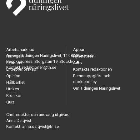
Arbetsmarknad
Appar
Adress: Tidningen Näringslivet, 114 82 Stockholm
Näringsliv
Nyhetsbrev
Besöksadress: Storgatan 19, Stockholm
Ekonomi
Arkiv
Kontakt: redaktionen@tn.se
Entreprenörskap
Kontakta redaktionen
Opinion
Personuppgifts- och
cookiepolicy
Hållbarhet
Om Tidningen Näringslivet
Utrikes
Krönikor
Quiz
Chefredaktör och ansvarig utgivare:
Anna Dalqvist
Kontakt: anna.dalqvist@tn.se