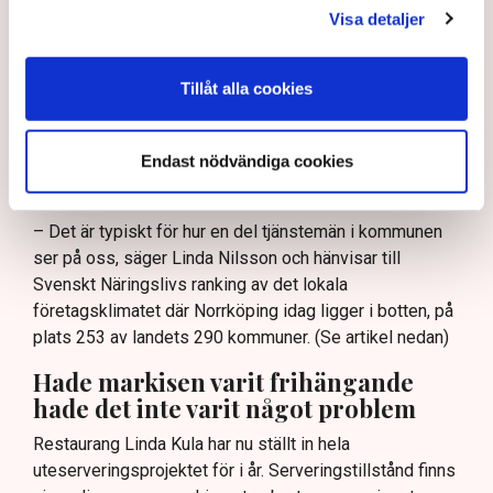
staket, inglasningar och liknande delar av
Visa detaljer
uteserveringarna. De menar också att
kommunikationerna med kommunen varit knapphändig,
Tillåt alla cookies
otydlig och i vissa fall arrogant. I en intervju i
Norrköpings Tidningar säger en företrädare för
kommunen att en del restaurangföretagare ”kör ett
Endast nödvändiga cookies
fulspel”, att ”en liten klick maximalt stretchar
systemet.”
– Det är typiskt för hur en del tjänstemän i kommunen
ser på oss, säger Linda Nilsson och hänvisar till
Svenskt Näringslivs ranking av det lokala
företagsklimatet där Norrköping idag ligger i botten, på
plats 253 av landets 290 kommuner. (Se artikel nedan)
Hade markisen varit frihängande
hade det inte varit något problem
Restaurang Linda Kula har nu ställt in hela
uteserveringsprojektet för i år. Serveringstillstånd finns