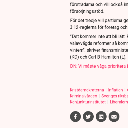
företrädarna och vill också in
försörjningsstöd.
För det tredje vill partierna
3:12-reglerna för företag och 
”Det kommer inte att bli lätt.
välavvägda reformer så komm
vintern", skriver finansminis
(KD) och Carl B Hamilton (L).
DN: Vi måste våga prioritera 
Kristdemokraterna
Inflation
Kriminalvården
Sveriges riks
Konjunkturinstitutet
Liberaler