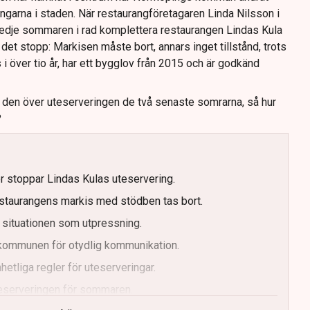
ingarna i staden. När restaurangföretagaren Linda Nilsson i
redje sommaren i rad komplettera restaurangen Lindas Kula
det stopp: Markisen måste bort, annars inget tillstånd, trots
s i över tio år, har ett bygglov från 2015 och är godkänd
t den över uteserveringen de två senaste somrarna, så hur
?
er stoppar Lindas Kulas uteservering.
staurangens markis med stödben tas bort.
 situationen som utpressning.
r kommunen för otydlig kommunikation.
etliga regler för uteserveringar.
uteserveringen för sommaren.