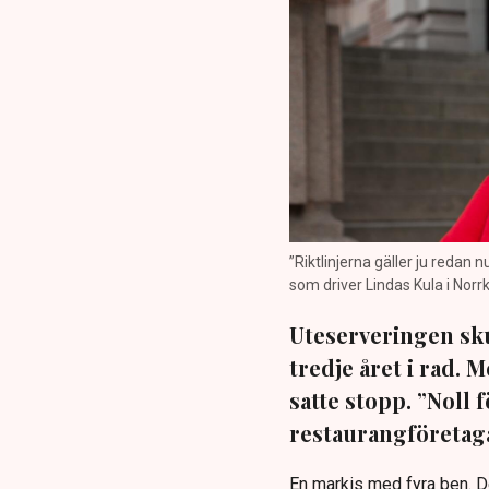
”Riktlinjerna gäller ju redan 
som driver Lindas Kula i Norrk
Uteserveringen sku
tredje året i rad.
satte stopp. ”Noll 
restaurangföretaga
En markis med fyra ben. 