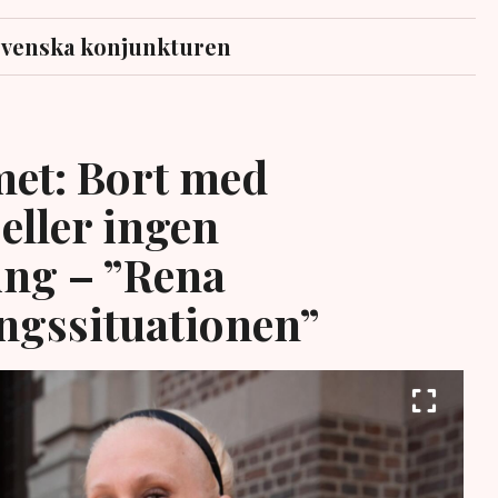
svenska konjunkturen
et: Bort med
eller ingen
ing – ”Rena
ngssituationen”