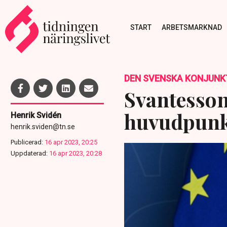
START
ARBETSMARKNAD
DEN SVENSKA KONJUNK
Svantesson
huvudpunk
Henrik Svidén
henrik.sviden@tn.se
Publicerad:
16 apr 2023, 20:25
Uppdaterad:
16 apr 2023, 20:28