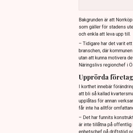
Bakgrunden är att Norrköp
som gäller för stadens ute
och enkla att leva upp till.
– Tidigare har det varit e
branschen, där kommunen ti
utan att kunna motivera de
Näringslivs regionchef i Ö
Upprörda företa
I korthet innebär förändrin
att bli så kallad kvartersm
upplåtas för annan verksa
får inte ha alltför omfatt
– Det har funnits konstruk
är inte tillåtna på offentl
enhetschef på driftstöd oc