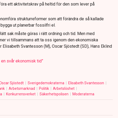
föra ett aktivitetskrav på heltid för den som lever på
 genomföra strukturreformer som att förändra de så kallade
bygga ut planerbar fossilfri el.
 Rätt sak måste göras i rätt ordning och tid. Men med
er vi tillsammans att ta oss igenom den ekonomiska
ter Elisabeth Svantesson (M), Oscar Sjöstedt (SD), Hans Eklind
i en svår ekonomisk tid”
Oscar Sjöstedt
Sverigedemokraterna
Elisabeth Svantesson
bank
Arbetsmarknad
Politik
Arbetslöshet
na
Konkurrensverket
Säkerhetspolisen
Moderaterna