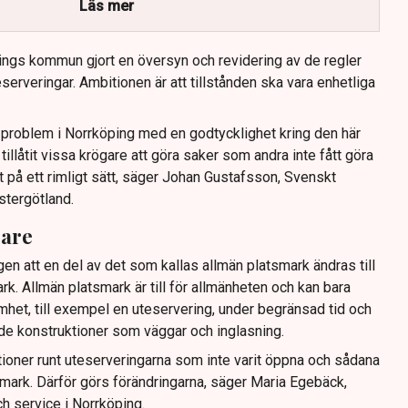
Läs mer
ings kommun gjort en översyn och revidering av de regler
serveringar. Ambitionen är att tillstånden ska vara enhetliga
tt problem i Norrköping med en godtycklighet kring den här
llåtit vissa krögare att göra saker som andra inte fått göra
t på ett rimligt sätt, säger Johan Gustafsson, Svenskt
stergötland.
gare
gen att en del av det som kallas allmän platsmark ändras till
ark. Allmän platsmark är till för allmänheten och kan bara
mhet, till exempel en uteservering, under begränsad tid och
ande konstruktioner som väggar och inglasning.
tioner runt uteserveringarna som inte varit öppna och sådana
ig mark. Därför görs förändringarna, säger Maria Egebäck,
h service i Norrköping.