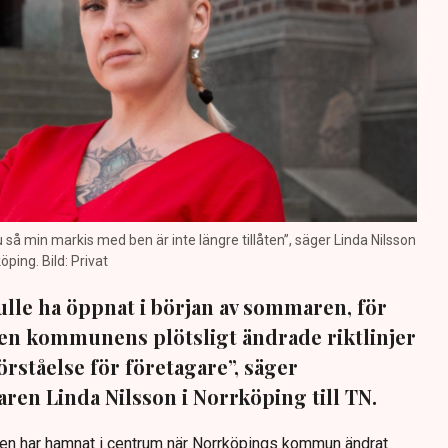
nu så min markis med ben är inte längre tillåten”, säger Linda Nilsson
öping. Bild: Privat
lle ha öppnat i början av sommaren, för
 Men kommunens plötsligt ändrade riktlinjer
förståelse för företagare”, säger
ren Linda Nilsson i Norrköping till TN.
Den har hamnat i centrum när Norrköpings kommun ändrat