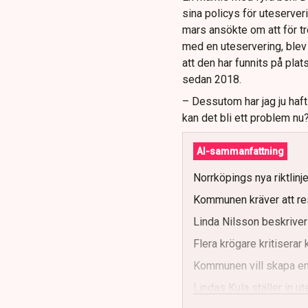
sina policys för uteserver
mars ansökte om att för t
med en uteservering, blev 
att den har funnits på plat
sedan 2018.
– Dessutom har jag ju haf
kan det bli ett problem nu
AI-sammanfattning
Norrköpings nya riktlinj
Kommunen kräver att re
Linda Nilsson beskriver
Flera krögare kritisera
Kommunen vill skapa enh
Lindas Kula ställer in 