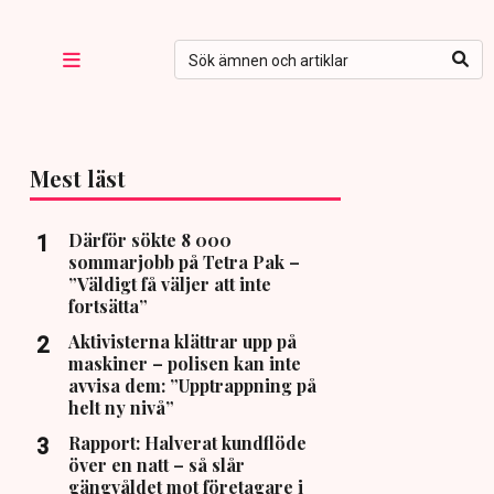
Mest läst
Därför sökte 8 000
sommarjobb på Tetra Pak –
”Väldigt få väljer att inte
fortsätta”
Aktivisterna klättrar upp på
maskiner – polisen kan inte
avvisa dem: ”Upptrappning på
helt ny nivå”
Rapport: Halverat kundflöde
över en natt – så slår
gängvåldet mot företagare i