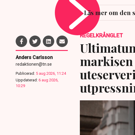
Läs mer om den 
REGELKRÅNGLET
Ultimatum
markisen 
Anders Carlsson
redaktionen@tn.se
uteserver
Publicerad:
5 aug 2026, 11:24
Uppdaterad:
6 aug 2026,
utpressni
10:29