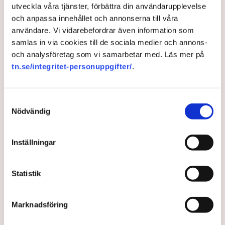
utveckla våra tjänster, förbättra din användarupplevelse
10 months ago |
Av: TT , Redaktionen
och anpassa innehållet och annonserna till våra
användare. Vi vidarebefordrar även information som
samlas in via cookies till de sociala medier och annons-
och analysföretag som vi samarbetar med. Läs mer på
tn.se/integritet-personuppgifter/
.
Samtyckesval
Nödvändig
Inställningar
Nya poliser ska slippa
studielån
Statistik
Regeringen ger rättsväsendet 3,5 nya miljarder i
Marknadsföring
budgeten för nästa år.