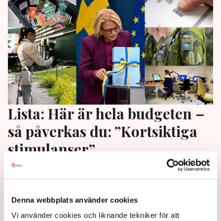
Lista: Här är hela budgeten –
så påverkas du: ”Kortsiktiga
stimulanser”
Flera näringslivsföreträdare kritiserar budgeten för
att ha för lite fokus på tillväxt och företag.
”Regeringen hade behövt rikta insatserna där det
Denna webbplats använder cookies
verkligen gör skillnad”, säger TMF:s vd Erik Haara.
Vi använder cookies och liknande tekniker för att