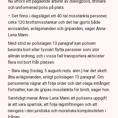
Nu utförs ett pågående arbete av dialogpolis, drönare
och uniformerad polis på plats.
– Det finns i dagsläget ett 40-tal misstänkta personer,
cirka 120 brottsmisstankar och det har gjorts både
avvisanden, avlägsnanden och gripanden, säger Anna-
Lena Mann.
Med stöd av polislagen 13 paragraf kan polisen
beordra bort eller fysiskt flytta personer som stör
allmän ordning, och i vissa fall transportera aktivister
flera mil bort från platsen.
– Bara idag (tisdag, 5 augusti reds. anm.) har det skett
åtta avlägsnanden, enligt polislagen 13 paragraf. Om
personerna vägrar att följa order och det olaga intrånget
fortsätter, kan de gripas misstänkta för brott, säger hon.
Samtidigt menar Anna-Lena Mann att polisens uppgift
är att vara opartisk, att följa lagstiftningen och att
navigera i den juridiska och moraliska komplexiteten i
frågan.