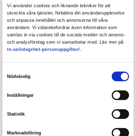
Torvtäkten i Grimsås har stoppats av aktivister
Vi använder cookies och liknande tekniker för att
sedan 28 juli.
utveckla våra tjänster, förbättra din användarupplevelse
Polisen kritiseras för bristande agerande vid
och anpassa innehållet och annonserna till våra
aktionerna.
användare. Vi vidarebefordrar även information som
Polisinspektör Anna-Lena Mann förklarar polisens
samlas in via cookies till de sociala medier och annons-
agerande på plats.
och analysföretag som vi samarbetar med. Läs mer på
tn.se/integritet-personuppgifter/
.
40 personer misstänks med cirka 120
brottsmisstankar kopplade.
Läs mer
Polisen använder drönare och uniformerad polis
Samtyckesval
för att dokumentera bevis.
Nödvändig
Polisen, som befinner sig på plats, kritiseras för att inte
agera tillräckligt då aktionerna kan fortgå för öppen ridå.
Samtidigt är polisarbetet komplext när det gäller
att navigera juridiska rättigheter och gränser.
Inställningar
Rickard Axdorff på Svensk Torv, anser att polisens
resurser
inte är tillräckliga
för att skydda verksamheten
och personalen.
Statistik
I en
ledare i Svenska Dagbladet
skrev Tove Lifvendahl
att polisen ”behöver utveckla sina metoder för att
Marknadsföring
skydda tillståndsgivna verksamheter” mot sabotage,