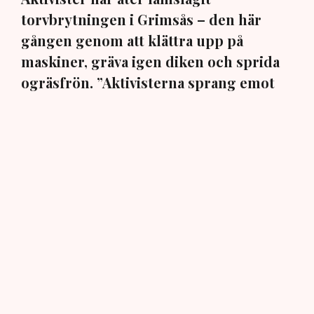
torvbrytningen i Grimsås – den här
gången genom att klättra upp på
maskiner, gräva igen diken och sprida
ogräsfrön. ”Aktivisterna sprang emot
oss”, säger Mats Henriksson,
tillståndsansvarig på Neova, till TN. Nu
varnar branschen för skador på
uppemot 100 miljoner kronor.
Brytningen av torvtäkten i Grimsås lamslås av
aktivistgruppen Återställ Våtmarker. Mats Henriksson,
tillståndsansvarig på Neova, som befinner sig på plats,
beskriver hur ett 40-tal personer spred ut sig över den
tillståndsgivna verksamhetsytan förra veckan och
stoppade all pågående verksamhet.