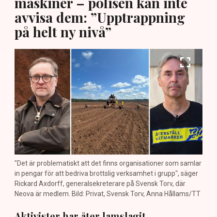
maskiner – polisen kan inte
avvisa dem: ”Upptrappning
på helt ny nivå”
"Det är problematiskt att det finns organisationer som samlar
in pengar för att bedriva brottslig verksamhet i grupp", säger
Rickard Axdorff, generalsekreterare på Svensk Torv, där
Neova är medlem. Bild: Privat, Svensk Torv, Anna Hållams/TT
Aktivister har åter lamslagit