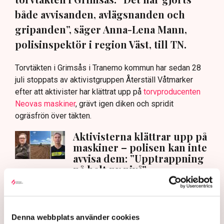
både avvisanden, avlägsnanden och
gripanden”, säger Anna-Lena Mann,
polisinspektör i region Väst, till TN.
Torvtäkten i Grimsås i Tranemo kommun har sedan 28
juli stoppats av aktivistgruppen Återställ Våtmarker
efter att aktivister har klättrat upp på
torvproducenten
Neovas maskiner
, grävt igen diken och spridit
ogräsfrön över täkten.
Aktivisterna klättrar upp på
maskiner – polisen kan inte
avvisa dem: ”Upptrappning
på helt ny nivå”
Näringsliv
AI-sammanfattning
Denna webbplats använder cookies