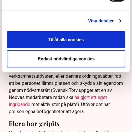
och varnade för att det annars råder ”djungelns lag”.
På sociala medier ifrågasätts det om allemansrätten
Visa detaljer
bör ge utrymme för aktivister att blockera en
tillståndsgiven verksamhet, och om inte polisen borde
ha en tydligare skyldighet att skydda privat egendom
Tillåt alla cookies
och näringsverksamhet mot den typen av störningar.
Nu svarar polisen på kritiken.
Endast nödvändiga cookies
Enligt Anna-Lena Mann, polisinspektör vid
kommunikationsavdelningen i region Väst, har
verksamhetsutövaren, eller dennes ordningsvakter, rätt
att be personer lämna platsen och skydda sin egendom
genom nödvärnsrätt (Svensk Torv uppger att en av
Neovas medarbetare redan ska
ha gjort ett eget
ingripande
mot aktivister på plats). Utöver det har
polisen egna befogenheter att agera.
Flera har gripits