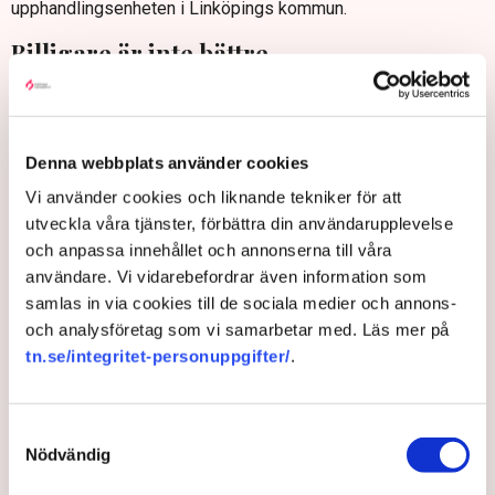
upphandlingsenheten i Linköpings kommun.
Billigare är inte bättre
Att bara upphandla på lägsta pris blev problematiskt
eftersom det skapade en prispress som ledde till teoretiskt
billig lokalvård, men där kvaliteten riskerade att bli lidande,
Denna webbplats använder cookies
förklarar han.
Vi använder cookies och liknande tekniker för att
– När priset blev för lågt kunde det leda till att städarna
utveckla våra tjänster, förbättra din användarupplevelse
behövde arbeta snabbare, vilket påverkade kvaliteten och
och anpassa innehållet och annonserna till våra
riskerade att de anställda inte fick rätt förutsättningar. I
användare. Vi vidarebefordrar även information som
slutändan vill leverantören inte gå back på ett uppdrag, även
samlas in via cookies till de sociala medier och annons-
om man säger att det handlar om att vinna marknadsandelar.
och analysföretag som vi samarbetar med. Läs mer på
tn.se/integritet-personuppgifter/
.
Samtyckesval
Nödvändig