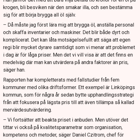
krogen, bli besviken när den smakar illa, och sen bestämma
sig för att börja brygga all öl själv.
– Då måste jag först lära mig att brygga öl, anställa personal
och skaffa inventarier och maskiner. Det blir både dyrt och
komplicerat. Det kan låta motsägelsefullt att säga att egen
regi blir mycket dyrare samtidigt som vi menar att problemet
i dag är för låga priser. Men det vi vill visa är att det finns en
medelväg där man kan utvärdera på andra faktorer än pris,
säger han.
Rapporten har kompletterats med fallstudier från fem
kommuner med olika driftsformer. Ett exempel är Linköpings
kommun, som för några år sedan bytte upphandlingsstrategi
från att fokusera på lägsta pris till att även tillämpa så kallad
mervärdesutvärdering.
– Vi fortsätter att beakta priset i anbuden. Men utöver det
tittar vi också på kvalitetsparametrar som organisation,
kompetens och metoder, säger Daniel Czitrom, chef för