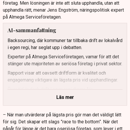
företag. Men lösningen är inte att sluta upphandla, utan att
upphandla rätt, menar Jens Engström, näringspolitisk expert
på Almega Serviceföretagen.
AI-sammanfattning
Backsourcing, där kommuner tar tillbaka drift av lokalvård
i egen regi, har seglat upp i debatten.
Experter på Almega Serviceföretagen, varnar för att det
stänger ute majoriteten av seriösa företag i privat sektor.
Rapport visar att oavsett driftform är kvalitet och
engagemang viktigare än lägsta pris vid upphandlingar.
Över tid är dock drift i egen regi dyrare för
skattebetalarna.
Läs mer
Daniel Czitrom, i Linköpings kommun ser förbättringar i
upphandlingar efter att ha gått från lägsta pris till så
– När man utvärderar på lägsta pris gör man det väldigt lätt
kallade mervärdesutvärderingar.
för sig. Det skapar ett slags ”race to the bottom”. När det
pågår för länge är det bara oseriösa företag, som lever i ett