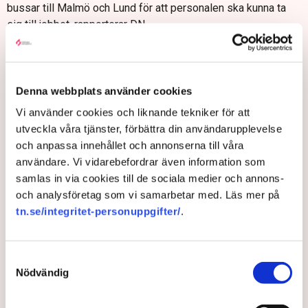
bussar till Malmö och Lund för att personalen ska kunna ta
sig till jobbet, rapporterar DN.
– Många medarbetare har börjat fundera på om de faktiskt får
ihop tillvaron med att bo på annan ort och pendla hit. Det
skapar en stor utmaning för individen men också för oss som
Denna webbplats använder cookies
arbetsgivare, både att kunna behålla medarbetare och även
att kunna rekrytera den kompetens vi behöver, säger Mattias
Vi använder cookies och liknande tekniker för att
Lindqvist, ansvarig för samhällsrelationer på Ikea, till
utveckla våra tjänster, förbättra din användarupplevelse
tidningen.
och anpassa innehållet och annonserna till våra
användare. Vi vidarebefordrar även information som
Att ett företag ska behöva gå in och arrangera resor anser
samlas in via cookies till de sociala medier och annons-
han dock är både ”olyckligt och ohållbart”.
och analysföretag som vi samarbetar med. Läs mer på
Frustrationen delas av en rad aktörer, bland annat
tn.se/integritet-personuppgifter/
.
Skånetrafiken, som menar att kapacitetsbristen på järnvägen i
södra Sverige har blivit alltmer påtaglig. Nyligen lyftes
problemen även av Linnéuniversitetets rektor Peter
Samtyckesval
Aronsson som
efterfrågar en haverikommission
på området.
Nödvändig
DN: Ikea sätter in egna bussar på grund av tågstrulet: