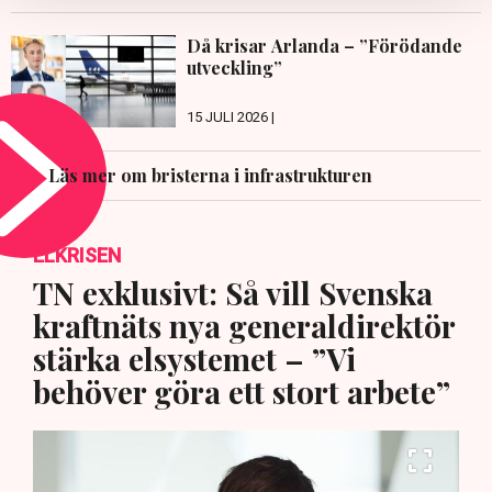
Då krisar Arlanda – ”Förödande
utveckling”
15 JULI 2026 |
Läs mer om bristerna i infrastrukturen
ELKRISEN
TN exklusivt: Så vill Svenska
kraftnäts nya generaldirektör
stärka elsystemet – ”Vi
behöver göra ett stort arbete”