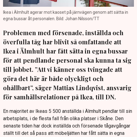
Ikea i Älmhult agerar mot kaoset på järnvägen genom att sätta in
egna bussar åt personalen. Bild: Johan Nilsson/TT
Problemen med försenade, inställda och
överfulla tåg har blivit så omfattande att
Ikea i Älmhult har fått sätta in egna bussar
för att pendlande personal ska kunna ta sig
till jobbet. ”Att vi känner oss tvingade att
göra det här är både olyckligt och
ohållbart”, säger Mattias Lindqvist, ansvarig
för samhällsrelationer på Ikea, till DN.
En majoritet av Ikeas 5 500 anställda i Älmhult pendlar till sin
arbetsplats, i de flesta fall från olika platser i Skåne. Den
senaste tiden har dock inställda och försenade tågavgångar
ställt till det så pass att möbeljätten har fått sätta in egna