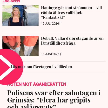
LÄS ÄVEN
Haninge går mot strömmen – vill
rädda äldres valfrihet:
”Fantastiskt”
15 JULI 2026 |
Debatt: Välfärdsföretagande är en
jämställdhetsfråga
18 JUNI 2026 |
Läs mer om företagen i välfärden
HOTEN MOT ÄGANDERÄTTEN
Polisens svar efter sabotagen i
Grimsås: ”Flera har gripits
och avlägsnats”