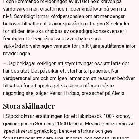
I den kommande revideringen av avtalet höjs kraven på
vårdgivaren men ersättningen ligger ändå kvar på samma
nivå. Samtidigt larmar vårdpersonalen om att mer pengar
behöver tillsättas till kvinnosjukvården i Region Stockholm
för att den inte ska drabbas av ödesdigra konsekvenser i
framtiden. Det var något som även hälso- och
sjukvårdsförvaltningen varnade för i sitt tjänsteutlåtande inför
revideringen.
– Jag beklagar verkligen att styret tvingar oss att fatta det
här beslutet. Det påverkar ett stort antal patienter. När
vårdpersonal om och om igen larmar om att resurser behöver
tillsättas för att uppdraget ska kunna utföras måste
någonting ske, säger Kenan Harbas, presschef på Aleris.
Stora skillnader
I Stockholm är ersättningen för ett läkarbesök 1007 kronor, i
grannregionen Sörmland 1600 kronor. Medarbetarna i Vårdval
specialiserad gynekologi behöver stärkas och ges
förutsättningar att klara sina uppdrag, och det kan i nuläget