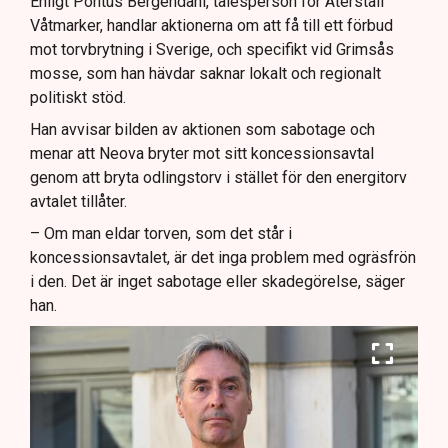
Enligt Pontus Bergendahl, talesperson för Återställ
Våtmarker, handlar aktionerna om att få till ett förbud
mot torvbrytning i Sverige, och specifikt vid Grimsås
mosse, som han hävdar saknar lokalt och regionalt
politiskt stöd.
Han avvisar bilden av aktionen som sabotage och
menar att Neova bryter mot sitt koncessionsavtal
genom att bryta odlingstorv i stället för den energitorv
avtalet tillåter.
– Om man eldar torven, som det står i
koncessionsavtalet, är det inga problem med ogräsfrön
i den. Det är inget sabotage eller skadegörelse, säger
han.