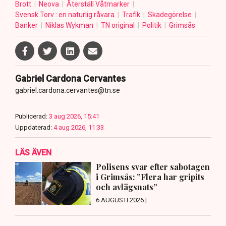
Brott
Neova
Återställ Våtmarker
Svensk Torv : en naturlig råvara
Trafik
Skadegörelse
Banker
Niklas Wykman
TN original
Politik
Grimsås
Gabriel Cardona Cervantes
gabriel.cardona.cervantes@tn.se
Publicerad:
3 aug 2026, 15:41
Uppdaterad:
4 aug 2026, 11:33
LÄS ÄVEN
Polisens svar efter sabotagen
i Grimsås: ”Flera har gripits
och avlägsnats”
6 AUGUSTI 2026 |