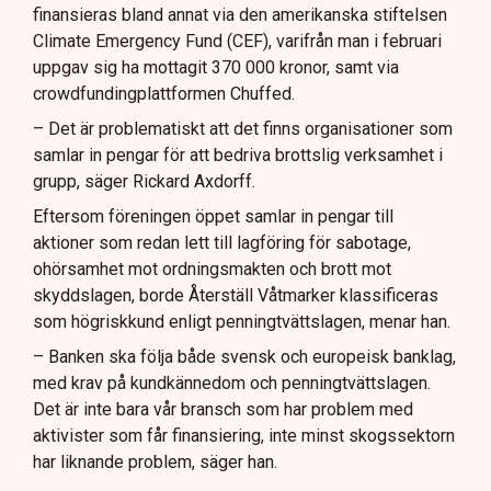
finansieras bland annat via den amerikanska stiftelsen
Climate Emergency Fund (CEF), varifrån man i februari
uppgav sig ha mottagit 370 000 kronor, samt via
crowdfundingplattformen Chuffed.
– Det är problematiskt att det finns organisationer som
samlar in pengar för att bedriva brottslig verksamhet i
grupp, säger Rickard Axdorff.
Eftersom föreningen öppet samlar in pengar till
aktioner som redan lett till lagföring för sabotage,
ohörsamhet mot ordningsmakten och brott mot
skyddslagen, borde Återställ Våtmarker klassificeras
som högriskkund enligt penningtvättslagen, menar han.
– Banken ska följa både svensk och europeisk banklag,
med krav på kundkännedom och penningtvättslagen.
Det är inte bara vår bransch som har problem med
aktivister som får finansiering, inte minst skogssektorn
har liknande problem, säger han.