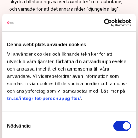
skydda tillståndsgivna verksamheter” mot sabotage,
och varnade för att det annars råder ”djungelns lag”.
På sociala medier ifrågasätts det om allemansrätten
bör ge utrymme för aktivister att blockera en
tillståndsgiven verksamhet, och om inte polisen borde
ha en tydligare skyldighet att skydda privat egendom
Denna webbplats använder cookies
och näringsverksamhet mot den typen av störningar.
Vi använder cookies och liknande tekniker för att
Nu svarar polisen på kritiken.
utveckla våra tjänster, förbättra din användarupplevelse
Enligt Anna-Lena Mann, polisinspektör vid
och anpassa innehållet och annonserna till våra
kommunikationsavdelningen i region Väst, har
användare. Vi vidarebefordrar även information som
verksamhetsutövaren, eller dennes ordningsvakter, rätt
samlas in via cookies till de sociala medier och annons-
att be personer lämna platsen och skydda sin egendom
och analysföretag som vi samarbetar med. Läs mer på
genom nödvärnsrätt (Svensk Torv uppger att en av
tn.se/integritet-personuppgifter/
.
Neovas medarbetare redan ska
ha gjort ett eget
ingripande
mot aktivister på plats). Utöver det har
Samtyckesval
polisen egna befogenheter att agera.
Nödvändig
Flera har gripits