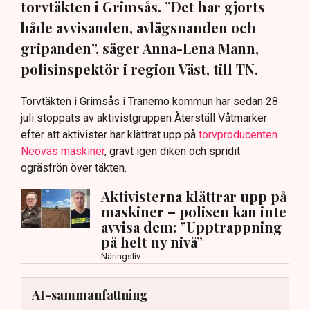
torvtäkten i Grimsås. ”Det har gjorts
både avvisanden, avlägsnanden och
gripanden”, säger Anna-Lena Mann,
polisinspektör i region Väst, till TN.
Torvtäkten i Grimsås i Tranemo kommun har sedan 28
juli stoppats av aktivistgruppen Återställ Våtmarker
efter att aktivister har klättrat upp på
torvproducenten
Neovas maskiner
, grävt igen diken och spridit
ogräsfrön över täkten.
Aktivisterna klättrar upp på
maskiner – polisen kan inte
avvisa dem: ”Upptrappning
på helt ny nivå”
Näringsliv
AI-sammanfattning