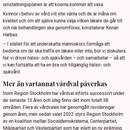
omställningsplanen är att köerna kommer att växa.
Kvinnor i behov av vård vill inte vänta och de är måna om
kvalitet och om att själva kunna välja vilken läkare de går till
och när behandlingen ska genomföras, konstaterar Kenan
Harbas.
– I stället för att underskatta människors förmåga att
bedöma om de ska träffa en läkare eller inte, bör vi diskutera
hur vi driver hälso- och sjukvården – och samarbetar – så att
vi kan fortsätta att ha en bra och tillgänglig hälso- och
sjukvård.
Mer än vartannat vårdval påverkas
Inom Region Stockholm har vårdval införts successivt under
de senaste 15 åren och idag finns det inom totalt 38
områden. Flera av vårdvalen har genomgått revideringar
genom åren, men sedan valet 2022 styrs Region Stockholm
av en koalition mellan Socialdemokraterna, Centerpartiet,
Miljöpartiet och Västerpartiet som har inlett en ny inriktning.