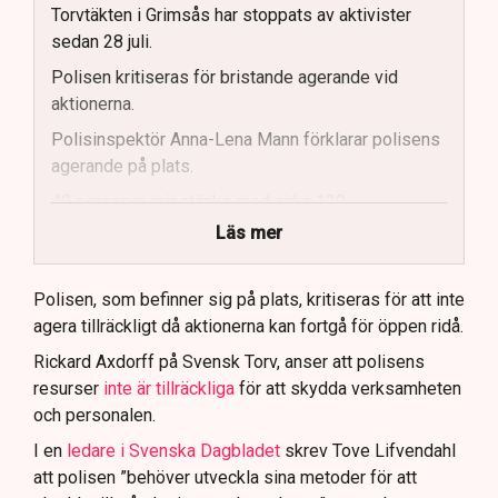
Torvtäkten i Grimsås har stoppats av aktivister
sedan 28 juli.
Polisen kritiseras för bristande agerande vid
aktionerna.
Polisinspektör Anna-Lena Mann förklarar polisens
agerande på plats.
40 personer misstänks med cirka 120
brottsmisstankar kopplade.
Läs mer
Polisen använder drönare och uniformerad polis
för att dokumentera bevis.
Polisen, som befinner sig på plats, kritiseras för att inte
agera tillräckligt då aktionerna kan fortgå för öppen ridå.
Samtidigt är polisarbetet komplext när det gäller
att navigera juridiska rättigheter och gränser.
Rickard Axdorff på Svensk Torv, anser att polisens
resurser
inte är tillräckliga
för att skydda verksamheten
och personalen.
I en
ledare i Svenska Dagbladet
skrev Tove Lifvendahl
att polisen ”behöver utveckla sina metoder för att