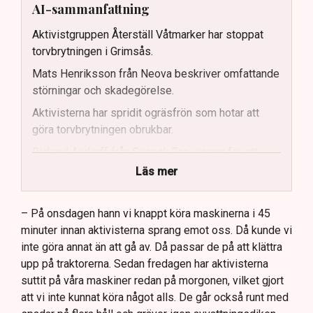
AI-sammanfattning
Aktivistgruppen Återställ Våtmarker har stoppat
torvbrytningen i Grimsås.
Mats Henriksson från Neova beskriver omfattande
störningar och skadegörelse.
Aktivisterna har spridit ogräsfrön som hotar att
göra torvbrytningen obrukbar.
Rickard Axdorff från Svensk Torv varnar för ett
stort ekonomiskt sabotage.
Läs mer
Dialogpolisen på plats står maktlös inför
aktivisternas handlingar.
– På onsdagen hann vi knappt köra maskinerna i 45
minuter innan aktivisterna sprang emot oss. Då kunde vi
Frågor kvarstår om finansiering av illegal aktivism.
inte göra annat än att gå av. Då passar de på att klättra
upp på traktorerna. Sedan fredagen har aktivisterna
suttit på våra maskiner redan på morgonen, vilket gjort
att vi inte kunnat köra något alls. De går också runt med