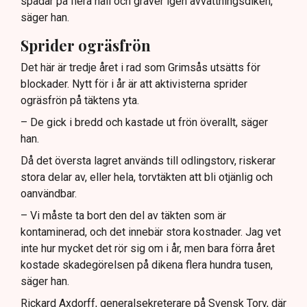
spadar på flera håll och gräver igen avvattningsdiken,
säger han.
Sprider ogräsfrön
Det här är tredje året i rad som Grimsås utsätts för
blockader. Nytt för i år är att aktivisterna sprider
ogräsfrön på täktens yta.
– De gick i bredd och kastade ut frön överallt, säger
han.
Då det översta lagret används till odlingstorv, riskerar
stora delar av, eller hela, torvtäkten att bli otjänlig och
oanvändbar.
– Vi måste ta bort den del av täkten som är
kontaminerad, och det innebär stora kostnader. Jag vet
inte hur mycket det rör sig om i år, men bara förra året
kostade skadegörelsen på dikena flera hundra tusen,
säger han.
Rickard Axdorff, generalsekreterare på Svensk Torv, där