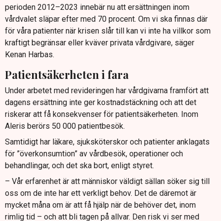
perioden 2012–2023 innebär nu att ersättningen inom
vårdvalet släpar efter med 70 procent. Om vi ska finnas där
för våra patienter när krisen slår till kan vi inte ha villkor som
kraftigt begränsar eller kväver privata vårdgivare, säger
Kenan Harbas.
Patientsäkerheten i fara
Under arbetet med revideringen har vårdgivarna framfört att
dagens ersättning inte ger kostnadstäckning och att det
riskerar att få konsekvenser för patientsäkerheten. Inom
Aleris berörs 50 000 patientbesök.
Samtidigt har läkare, sjuksköterskor och patienter anklagats
för ”överkonsumtion” av vårdbesök, operationer och
behandlingar, och det ska bort, enligt styret.
– Vår erfarenhet är att människor väldigt sällan söker sig till
oss om de inte har ett verkligt behov. Det de däremot är
mycket måna om är att få hjälp när de behöver det, inom
rimlig tid – och att bli tagen på allvar. Den risk vi ser med