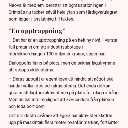
Neova är medlem, berättar att ogrässpridningen i
Grimsås nu täcker såväl hela ytan som färdigvarulagret
som ligger i anslutning till täkten.
”En upptrappning”
– Det här är en upptrappning på en helt ny nivå. I värsta
fall pratar vi om ett industrisabotage i
storleksordningen 100 miljoner kronor, säger han.
Dialogpolis finns på plats, men de saknar lagutrymme
att stoppa aktivisterna.
– Deras uppgift är egentligen att hindra att något ska
hända mellan oss och aktivisterna. Det enda de kan
göra är att lagföra aktivisterna på plats för olaga intrång.
Men de har inte möjlighet att avvisa dem från platsen
och leda bort dem.
Det blir desto svårare att agera när aktivister klättrar
upp på maskintak flera meter ovanför marken, fortsätter