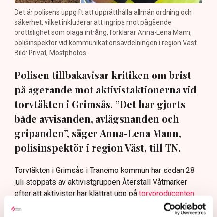
Det är polisens uppgift att upprätthålla allmän ordning och
säkerhet, vilket inkluderar att ingripa mot pågående
brottslighet som olaga intrång, förklarar Anna-Lena Mann,
polisinspektör vid kommunikationsavdelningen i region Väst.
Bild: Privat, Mostphotos
Polisen tillbakavisar kritiken om brist
på agerande mot aktivistaktionerna vid
torvtäkten i Grimsås. ”Det har gjorts
både avvisanden, avlägsnanden och
gripanden”, säger Anna-Lena Mann,
polisinspektör i region Väst, till TN.
Torvtäkten i Grimsås i Tranemo kommun har sedan 28
juli stoppats av aktivistgruppen Återställ Våtmarker
efter att aktivister har klättrat upp på
torvproducenten
Neovas maskiner
, grävt igen diken och spridit
ogräsfrön över täkten.