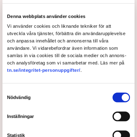
Aktivisterna klättrar upp på
Denna webbplats använder cookies
maskiner – polisen kan inte
avvisa dem: ”Upptrappning
Vi använder cookies och liknande tekniker för att
på helt ny nivå”
utveckla våra tjänster, förbättra din användarupplevelse
Näringsliv
och anpassa innehållet och annonserna till våra
användare. Vi vidarebefordrar även information som
AI-sammanfattning
samlas in via cookies till de sociala medier och annons-
och analysföretag som vi samarbetar med. Läs mer på
Torvtäkten i Grimsås har stoppats av aktivister
tn.se/integritet-personuppgifter/
.
sedan 28 juli.
Polisen kritiseras för bristande agerande vid
aktionerna.
Samtyckesval
Nödvändig
Polisinspektör Anna-Lena Mann förklarar polisens
agerande på plats.
Inställningar
40 personer misstänks med cirka 120
brottsmisstankar kopplade.
Läs mer
Polisen använder drönare och uniformerad polis
Statistik