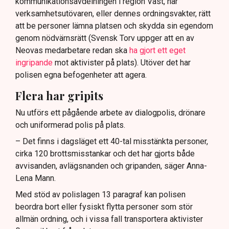
kommunikationsavdelningen i region Väst, har
verksamhetsutövaren, eller dennes ordningsvakter, rätt
att be personer lämna platsen och skydda sin egendom
genom nödvärnsrätt (Svensk Torv uppger att en av
Neovas medarbetare redan ska
ha gjort ett eget
ingripande
mot aktivister på plats). Utöver det har
polisen egna befogenheter att agera.
Flera har gripits
Nu utförs ett pågående arbete av dialogpolis, drönare
och uniformerad polis på plats.
– Det finns i dagsläget ett 40-tal misstänkta personer,
cirka 120 brottsmisstankar och det har gjorts både
avvisanden, avlägsnanden och gripanden, säger Anna-
Lena Mann.
Med stöd av polislagen 13 paragraf kan polisen
beordra bort eller fysiskt flytta personer som stör
allmän ordning, och i vissa fall transportera aktivister