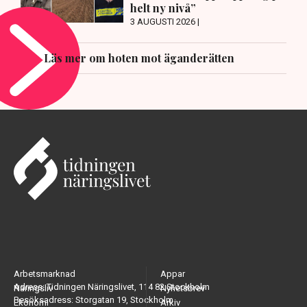
helt ny nivå”
3 AUGUSTI 2026 |
Läs mer om hoten mot äganderätten
Arbetsmarknad
Appar
Adress: Tidningen Näringslivet, 114 82 Stockholm
Näringsliv
Nyhetsbrev
Besöksadress: Storgatan 19, Stockholm
Ekonomi
Arkiv