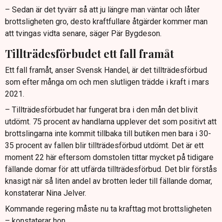
– Sedan är det tyvärr så att ju längre man väntar och låter
brottsligheten gro, desto kraftfullare åtgärder kommer man
att tvingas vidta senare, säger Pär Bygdeson.
Tillträdesförbudet ett fall framåt
Ett fall framåt, anser Svensk Handel, är det tillträdesförbud
som efter många om och men slutligen trädde i kraft i mars
2021.
– Tillträdesförbudet har fungerat bra i den mån det blivit
utdömt. 75 procent av handlarna upplever det som positivt att
brottslingarna inte kommit tillbaka till butiken men bara i 30-
35 procent av fallen blir tillträdesförbud utdömt. Det är ett
moment 22 här eftersom domstolen tittar mycket på tidigare
fällande domar för att utfärda tillträdesförbud. Det blir förstås
knasigt när så liten andel av brotten leder till fällande domar,
konstaterar Nina Jelver.
Kommande regering måste nu ta krafttag mot brottsligheten
– konstaterar hon.