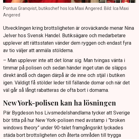
Pontus Granqvist, butikschef hos Ica Maxi Angered. Bild: Ica Maxi
Angered
Utvecklingen kring brottsligheten är oroväckande menar Nina
Jelver hos Svensk Handel. Butiksägare och medarbetare
upplever att rättsstaten vänder dem ryggen och endast fyra
av tio väljer att anmäla stölderna.
– Man upplever inte att det lönar sig. Man tvingas vänta i
timmar på polisen och sedan händer inget utan de släpps
direkt ändå och dagen därpå är de inne och stjäl i butiken
igen. Väldigt få stölder leder till fällande domar och när det
väl går så långt rabatteras de ofta bort i domarna.
New York-polisen kan ha lösningen
Pär Bygdeson hos Livsmedelshandlarna tycker att Sverige
bör titta på hur New York-polisen med avstamp i ”broken
windows theory” under 90-talet framgångsrikt lyckades
städa bort brottsligheten och återta områden till trygga