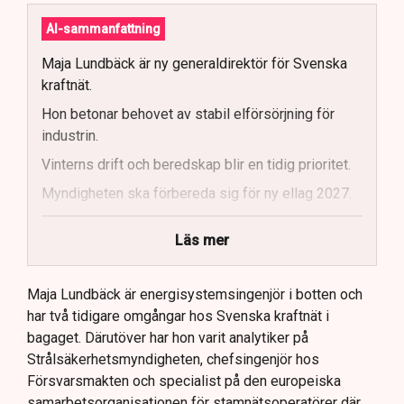
AI-sammanfattning
Maja Lundbäck är ny generaldirektör för Svenska
kraftnät.
Hon betonar behovet av stabil elförsörjning för
industrin.
Vinterns drift och beredskap blir en tidig prioritet.
Myndigheten ska förbereda sig för ny ellag 2027.
Maja Lundbäck vill se en mer proaktiv
Läs mer
systemoperatör.
Nya utlandsförbindelser ska analyseras noggrant.
Maja Lundbäck är energisystemsingenjör i botten och
har två tidigare omgångar hos Svenska kraftnät i
bagaget. Därutöver har hon varit analytiker på
Strålsäkerhetsmyndigheten, chefsingenjör hos
Försvarsmakten och specialist på den europeiska
samarbetsorganisationen för stamnätsoperatörer där