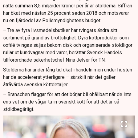
nätta summan 8,5 miljarder kronor per år är stölderna. Siffran
har ökat med nästan 25 procent sedan 2018 och motsvarar
nu en fjärdedel av Polismyndighetens budget.
– Tre av fyra livsmedelsbutiker har tvingats ändra sitt
sortiment på grund av brottslighet. Dyra köttprodukter som
oxfilé tvingas säljas bakom disk och organiserade stöldligor
rullar ut kundvagnar med varor, berättar Svensk Handels
tillförordnade säkerhetschef Nina Jelver för TN.
Stölderna har under lång tid ökat i handeln men under hösten
har de accelererat ytterligare – särskilt när det gäller
åtråvärda svenska köttdetaljer.
– Branschen flaggar för att det börjar bli ohållbart när de inte
ens vet om de vågar ta in svenskt kött för att det är så
stöldbegärligt.