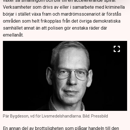
växer så småningom och blir till en accelererande spiral.
Verksamheter som drivs av eller i samarbete med kriminella
börjar i stället växa fram och mardrömsscenariot är förstås
områden som helt frikopplas från det övriga demokratiska
samhället annat än att polisen gör enstaka räder där
emellanåt.
Pär Bygdeson, vd för Livsmedelshandlarna. Bild: Pressbild
En annan del av brottsligheten som plågar handeln till den