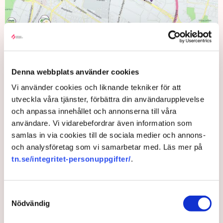
Få apotek finns etablerade i Rosengård i Malmö. Bild: Prospect
Denna webbplats använder cookies
Mapping
Vi använder cookies och liknande tekniker för att
utveckla våra tjänster, förbättra din användarupplevelse
Ica och Lidl kämpar längst
och anpassa innehållet och annonserna till våra
Pär Bygdeson har under sina 14 år som vd på
användare. Vi vidarebefordrar även information som
Livsmedelshandlarna följt utvecklingen på nära håll.
samlas in via cookies till de sociala medier och annons-
– Bland de stora kedjorna har man successivt lämnat
och analysföretag som vi samarbetar med. Läs mer på
utanförskapsområden och orsaken till det är brottsligheten.
tn.se/integritet-personuppgifter/
.
De butiker som kämpar längst är ofta Lidl och några enstaka
entreprenörer inom Ica – men till slut ger även de upp och
Samtyckesval
bommar igen, säger han till TN.
Nödvändig
Hur stort är problemet?