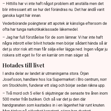
– Hittills har vi inte haft något problem att anställa men det
blir intressant att se hur det förändras nu. Det har ändå varit
ganska lugnt här innan.
Vederbörande poängterar att apotek är känsliga eftersom de
ofta har tunga narkotikaklassade läkemedel.
– Jag har full förståelse för de som lämnar. Vi har inte haft
några inbrott eller blivit hotade men börjar sådant hända så är
det ju stor risk att man får sälja eller lägga ned. Ingen vågar ju
riskera sitt eget liv för en karriär om man säger så.
Hotades till livet
I andra delar av landet är utmaningarna stora. Örjan
Josefsson, handlare hos Ica Supermarket i Bro centrum, norr
om Stockholm, funderar ett slag och börjar sedan räkna upp.
– Två mord och 5 eller 6 skjutningar de senaste tre åren inom
500 meter från butiken. Och så var det ju den där
handgranaten som kastades in i en lägenhet här runt knuten.