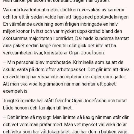
Man tänker på säkerhet konstant, säger han dystert.
Varenda kvadratcentimeter i butiken övervakas av kameror
och för ett år sedan valde han att lägga ned postavdelningen.
En välmående avdelning som årligen inbringade en halv
miljon kronor i vinst och var mycket uppskattad bland den
skötsamma majoriteten i området. Där hade kunderna hämtat
sina paket sedan länge men till slut gick det inte att ha
verksamheten kvar, konstaterar Örjan Josefsson.
– Min personal blev mordhotade. Kriminella som sa att de
skulle vänta på dem efter arbetspasset. Det går inte att driva
en avdelning när vissa inte accepterar de regler som gäller.
Att man ska visa legitimation när man hämtar ett paket,
exempelvis.
Tungt kriminella har stått framför Örjan Josefsson och hotat
både honom och familjen till livet.
– Det är inte så mysigt. Man är inte så kaxig när man står där
och vet vem man pratar med. Man vet mycket väl vilka de är
och vilka som har våldskapitalet. Jag har dem i butiken varje