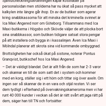
Självutcheckningsavdelningen kapar kostnader på
personalsidan men stölderna har nu ökat så pass mycket att
kalkylen inte längre går ihop. En av de butiker som agerar
kring snabbkassorna för att minska det kriminella svinnet är
Ica Maxi Angered norr om Göteborg. Tillsammans med Ica
Maxi-butikerna i Högsbo och Skövde väljer de att plocka bort
sina snabbkassor, som butiken tidigare satsat stora pengar
på att installera och bygga in i kassalinjen. Även Ica Maxi i
Mölndal planerar att skrota sina vid kommande ombyggnad.
Brottsligheten har också ökat på sistone, noterar Pontus
Granqvist, butikschef hos Ica Maxi Angered.
– Det är väldigt blandat. Det är allt från de som har 2-3 varor
och skannar en till de som satt det i system och kommer
med en korg, ställer sig i ett hörn och tittar sig över axeln. Om
ingen ser så skannar de in en vara och stjäl resten. Vi ser
dem tydligt i efterhand på övervakningskamerorna men vi har
runt 40 000 kunder i veckan så det är rätt svårt att jaga rätt på
dem, säger han till TN och fortsätter: