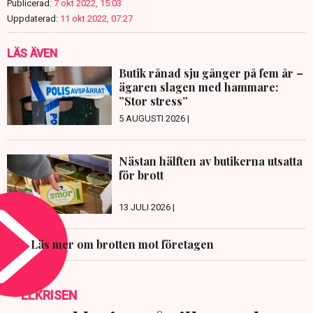
Publicerad:
7 okt 2022, 15:03
Uppdaterad:
11 okt 2022, 07:27
LÄS ÄVEN
Butik rånad sju gånger på fem år –
ägaren slagen med hammare:
”Stor stress”
5 AUGUSTI 2026 |
Nästan hälften av butikerna utsatta
för brott
13 JULI 2026 |
Läs mer om brotten mot företagen
ELKRISEN