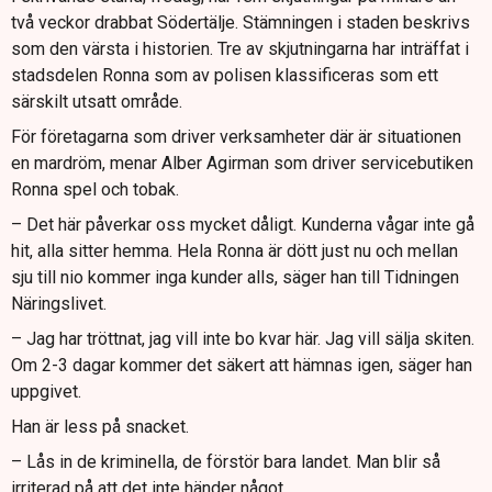
två veckor drabbat Södertälje. Stämningen i staden beskrivs
som den värsta i historien. Tre av skjutningarna har inträffat i
stadsdelen Ronna som av polisen klassificeras som ett
särskilt utsatt område.
För företagarna som driver verksamheter där är situationen
en mardröm, menar Alber Agirman som driver servicebutiken
Ronna spel och tobak.
– Det här påverkar oss mycket dåligt. Kunderna vågar inte gå
hit, alla sitter hemma. Hela Ronna är dött just nu och mellan
sju till nio kommer inga kunder alls, säger han till Tidningen
Näringslivet.
– Jag har tröttnat, jag vill inte bo kvar här. Jag vill sälja skiten.
Om 2-3 dagar kommer det säkert att hämnas igen, säger han
uppgivet.
Han är less på snacket.
– Lås in de kriminella, de förstör bara landet. Man blir så
irriterad på att det inte händer något.