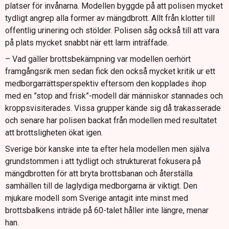
platser för invånarna. Modellen byggde på att polisen mycket
tydligt angrep alla former av mängdbrott. Allt från klotter till
offentlig urinering och stölder. Polisen såg också till att vara
på plats mycket snabbt när ett larm inträffade.
– Vad gäller brottsbekämpning var modellen oerhört
framgångsrik men sedan fick den också mycket kritik ur ett
medborgarrättsperspektiv eftersom den kopplades ihop
med en ”stop and frisk”-modell där människor stannades och
kroppsvisiterades. Vissa grupper kände sig då trakasserade
och senare har polisen backat från modellen med resultatet
att brottsligheten ökat igen.
Sverige bör kanske inte ta efter hela modellen men själva
grundstommen i att tydligt och strukturerat fokusera på
mängdbrotten för att bryta brottsbanan och återställa
samhällen till de laglydiga medborgarna är viktigt. Den
mjukare modell som Sverige antagit inte minst med
brottsbalkens inträde på 60-talet håller inte längre, menar
han.