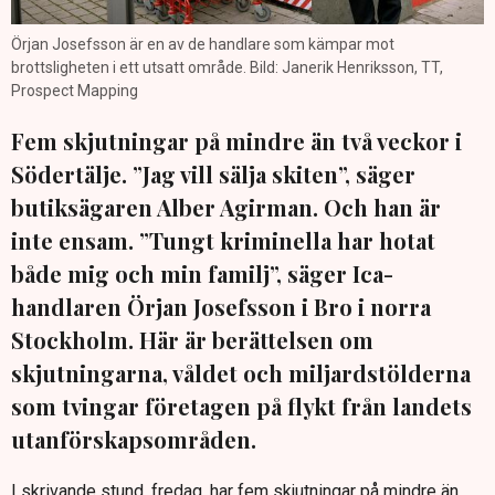
Örjan Josefsson är en av de handlare som kämpar mot
brottsligheten i ett utsatt område. Bild: Janerik Henriksson, TT,
Prospect Mapping
Fem skjutningar på mindre än två veckor i
Södertälje. ”Jag vill sälja skiten”, säger
butiksägaren Alber Agirman. Och han är
inte ensam. ”Tungt kriminella har hotat
både mig och min familj”, säger Ica-
handlaren Örjan Josefsson i Bro i norra
Stockholm. Här är berättelsen om
skjutningarna, våldet och miljardstölderna
som tvingar företagen på flykt från landets
utanförskapsområden.
I skrivande stund, fredag, har fem skjutningar på mindre än