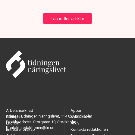
Läs in fler artiklar
Arbetsmarknad
Appar
Adress: Tidningen Näringslivet, 114 82 Stockholm
Näringsliv
Nyhetsbrev
Besöksadress: Storgatan 19, Stockholm
Ekonomi
Arkiv
Kontakt: redaktionen@tn.se
Entreprenörskap
Kontakta redaktionen