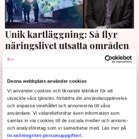
Unik kartläggning: Så flyr
näringslivet utsatta områden
Företagen överger utsatta områden. Det visar siffror
från analys- och dataföretaget Prospect Mapping.
”Man får sämre skydd från samhället och trycket
Denna webbplats använder cookies
ökar från de kriminella. Slutligen lämnar företagen
och det blir en ond spiral”, säger Pär Bygdeson, vd
Vi använder cookies och liknande tekniker för att
för Livsmedelshandlarna, till TN.
utveckla våra tjänster, förbättra din användarupplevelse
och anpassa innehållet och annonserna till våra
2 years ago |
Av: Pontus Nyman
användare. Vi vidarebefordrar även information som
samlas in via cookies till de sociala medier och annons-
och analysföretag som vi samarbetar med. Läs mer på
tn.se/integritet-personuppgifter/
.