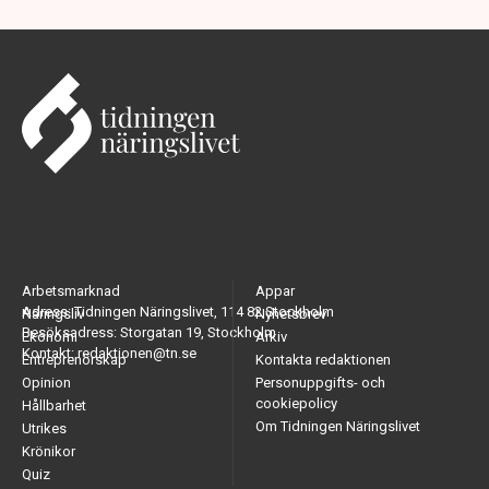
Arbetsmarknad
Appar
Adress: Tidningen Näringslivet, 114 82 Stockholm
Näringsliv
Nyhetsbrev
Besöksadress: Storgatan 19, Stockholm
Ekonomi
Arkiv
Kontakt: redaktionen@tn.se
Entreprenörskap
Kontakta redaktionen
Opinion
Personuppgifts- och
cookiepolicy
Hållbarhet
Om Tidningen Näringslivet
Utrikes
Krönikor
Quiz