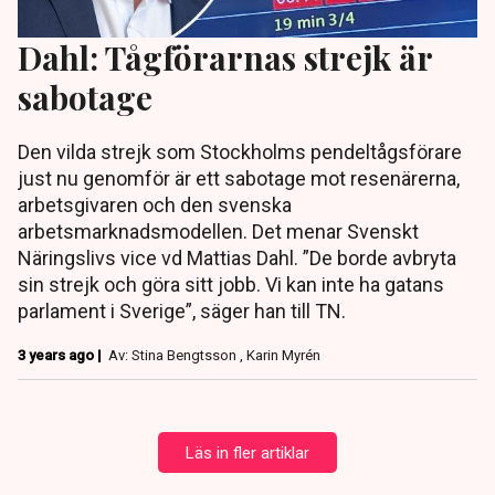
Dahl: Tågförarnas strejk är
sabotage
Den vilda strejk som Stockholms pendeltågsförare
just nu genomför är ett sabotage mot resenärerna,
arbetsgivaren och den svenska
arbetsmarknadsmodellen. Det menar Svenskt
Näringslivs vice vd Mattias Dahl. ”De borde avbryta
sin strejk och göra sitt jobb. Vi kan inte ha gatans
parlament i Sverige”, säger han till TN.
3 years ago |
Av: Stina Bengtsson , Karin Myrén
Läs in fler artiklar