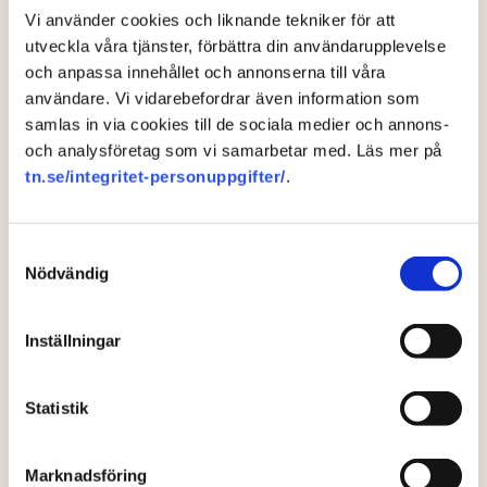
Vi använder cookies och liknande tekniker för att
utveckla våra tjänster, förbättra din användarupplevelse
och anpassa innehållet och annonserna till våra
användare. Vi vidarebefordrar även information som
samlas in via cookies till de sociala medier och annons-
och analysföretag som vi samarbetar med. Läs mer på
tn.se/integritet-personuppgifter/
.
Cyberattacker hotar Sveriges
Samtyckesval
livsmedelssäkerhet
Nödvändig
Svenska bönder är ett mål för cyberattacker, vilket
Inställningar
kan få allvarliga konsekvenser för landets
livsmedelssäkerhet. Det säger Marcus Nohlberg,
docent i cybersäkerhet, till Di.
Statistik
2 years ago |
Av: Redaktionen
Marknadsföring