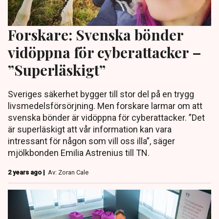
Forskare: Svenska bönder
vidöppna för cyberattacker –
”Superläskigt”
Sveriges säkerhet bygger till stor del på en trygg
livsmedelsförsörjning. Men forskare larmar om att
svenska bönder är vidöppna för cyberattacker. ”Det
är superläskigt att vår information kan vara
intressant för någon som vill oss illa”, säger
mjölkbonden Emilia Astrenius till TN.
2 years ago |
Av: Zoran Cale