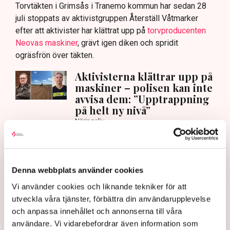
Torvtäkten i Grimsås i Tranemo kommun har sedan 28
juli stoppats av aktivistgruppen Återställ Våtmarker
efter att aktivister har klättrat upp på
torvproducenten
Neovas maskiner
, grävt igen diken och spridit
ogräsfrön över täkten.
Aktivisterna klättrar upp på
maskiner – polisen kan inte
avvisa dem: ”Upptrappning
på helt ny nivå”
Näringsliv
AI-sammanfattning
Torvtäkten i Grimsås har stoppats av aktivister
Denna webbplats använder cookies
sedan 28 juli.
Vi använder cookies och liknande tekniker för att
Polisen kritiseras för bristande agerande vid
utveckla våra tjänster, förbättra din användarupplevelse
aktionerna.
och anpassa innehållet och annonserna till våra
användare. Vi vidarebefordrar även information som
Polisinspektör Anna-Lena Mann förklarar polisens