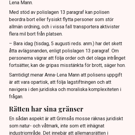
Lena Mann.
Med stöd av polislagen 13 paragraf kan polisen
beordra bort eller fysiskt flytta personer som stör
allmän ordning, och i vissa fall transportera aktivister
flera mil bort från platsen.
– Bara idag (tisdag, 5 augusti reds. anm.) har det skett
åtta avlägsnanden, enligt polislagen 13 paragraf. Om
personerna vägrar att följa order och det olaga intrånget
fortsätter, kan de gripas misstänkta för brott, säger hon.
Samtidigt menar Anna-Lena Mann att polisens uppgift
är att vara opartisk, att följa lagstiftningen och att
navigera i den juridiska och moraliska komplexiteten i
frågan.
Rätten har sina gränser
En sådan aspekt är att Grimsås mosse räknas juridiskt
som natur- och våtmark, inte som ett inhägnat
industriområde. Det innebär att allemansrätten i