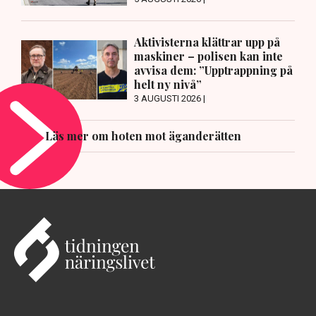
Aktivisterna klättrar upp på
maskiner – polisen kan inte
avvisa dem: ”Upptrappning på
helt ny nivå”
3 AUGUSTI 2026 |
Läs mer om hoten mot äganderätten