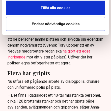
och näringsverksamhet mot den typen av störningar.
Tillåt alla cookies
Nu svarar polisen på kritiken.
Enligt Anna-Lena Mann, polisinspektör vid
Endast nödvändiga cookies
kommunikationsavdelningen i region Väst, har
verksamhetsutövaren, eller dennes ordningsvakter, rätt
att be personer lämna platsen och skydda sin egendom
genom nödvärnsrätt (Svensk Torv uppger att en av
Neovas medarbetare redan ska
ha gjort ett eget
ingripande
mot aktivister på plats). Utöver det har
polisen egna befogenheter att agera.
Flera har gripits
Nu utförs ett pågående arbete av dialogpolis, drönare
och uniformerad polis på plats.
– Det finns i dagsläget ett 40-tal misstänkta personer,
cirka 120 brottsmisstankar och det har gjorts både
avvisanden, avlägsnanden och gripanden, säger Anna-