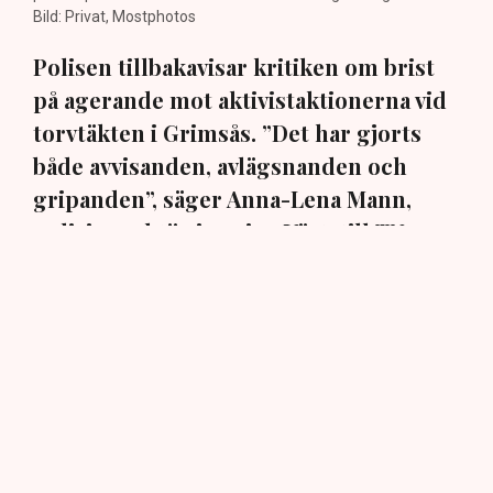
Bild: Privat, Mostphotos
Polisen tillbakavisar kritiken om brist
på agerande mot aktivistaktionerna vid
torvtäkten i Grimsås. ”Det har gjorts
både avvisanden, avlägsnanden och
gripanden”, säger Anna-Lena Mann,
polisinspektör i region Väst, till TN.
Torvtäkten i Grimsås i Tranemo kommun har sedan 28
juli stoppats av aktivistgruppen Återställ Våtmarker
efter att aktivister har klättrat upp på
torvproducenten
Neovas maskiner
, grävt igen diken och spridit
ogräsfrön över täkten.
Aktivisterna klättrar upp på
maskiner – polisen kan inte
avvisa dem: ”Upptrappning