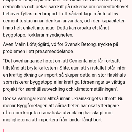
cementkris och pekar särskilt på riskerna om cementbehovet
behöver fyllas med import. I ett sådant läge måste all ny
cement testas innan den kan användas, och den kapaciteten
finns helt enkelt inte idag. Detta kan orsaka ett långt
byggstopp, förklarar myndigheten.
Även Malin Löfsjögård, vd för Svensk Betong, tryckte på
problemen i ett pressmeddelande.
”Det överhängande hotet om att Cementa inte får fortsatt
tillstånd att bryta kalksten i Slite, utan att vi istället står inför
en kraftig ökning av import så skapar detta en stor flaskhals
som riskerar byggstopp eller kraftiga förseningar av viktiga
projekt för samhällsutveckling och klimatomställningen”.
Dessa varningar kom alltså innan Ukrainakrigets utbrott. Nu
menar Byggföretagen att sårbarheten har ökat ytterligare
eftersom krigets dramatiska utveckling har slagit mot
möjligheterna att importera från länder långt bort.