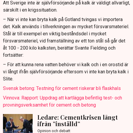
Att Sverige inte är självförsörjande på kalk är väldigt allvarligt,
särskilt i en krigssituation.
– När vi inte kan bryta kalk på Gotland tvingas vi importera
det. Kalk används i tillverkningen av mycket försvarsmateriel.
Stål är till exempel en viktig beståndsdel i mycket
försvarsmateriel, vid framställning av ett ton stål så går det
åt 100 - 200 kilo kalksten, berättar Svante Fielding och
fortsätter:
– För att kunna rena vatten behöver vi kalk och i en orostid är
vi långt ifrån självförsörjande eftersom vi inte kan bryta kalk i
Slite.
Svensk betong: Testning för cement riskerar bli flaskhals
Vinnova: Rapport: Uppdrag att kartlägga befintlig test- och
provningsverksamhet för cement och betong
Ledare: Cementkrisen långt
ifrån ”inställd”
Opinion och debatt