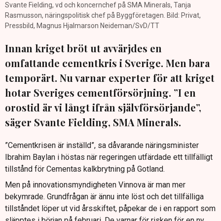
Svante Fielding, vd och koncernchef på SMA Minerals, Tanja
Rasmusson, näringspolitisk chef på Byggföretagen. Bild: Privat,
Pressbild, Magnus Hjalmarson Neideman/SvD/TT
Innan kriget bröt ut avvärjdes en
omfattande cementkris i Sverige. Men bara
temporärt. Nu varnar experter för att kriget
hotar Sveriges cementförsörjning. ”I en
orostid är vi långt ifrån självförsörjande”,
säger Svante Fielding, SMA Minerals.
”Cementkrisen är inställd”, sa dåvarande näringsminister
Ibrahim Baylan i höstas när regeringen utfärdade ett tillfälligt
tillstånd för Cementas kalkbrytning på Gotland.
Men på innovationsmyndigheten Vinnova är man mer
bekymrade. Grundfrågan är ännu inte löst och det tillfälliga
tillståndet löper ut vid årsskiftet, påpekar de i en rapport som
släpptes i början på februari. De varnar för risken för en ny