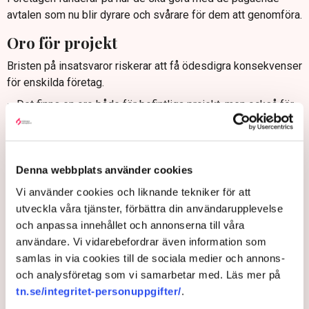
avtalen som nu blir dyrare och svårare för dem att genomföra.
Oro för projekt
Bristen på insatsvaror riskerar att få ödesdigra konsekvenser
för enskilda företag.
– Det finns en oro både för befintliga projekt, men också för
att gå in i nya. Investeringsviljan riskerar att minska i tider av
oro, vilket naturligtvis påverkar företagen.
Nu vill Tanja Rasmusson få svar från beslutsfattarna om hur
Denna webbplats använder cookies
materialbristen ska lösas.
Vi använder cookies och liknande tekniker för att
– De måste svara på frågorna som fanns redan innan kriget.
utveckla våra tjänster, förbättra din användarupplevelse
Hur ska vi säkerställa en hållbar råvaruförsörjning i Sverige?
och anpassa innehållet och annonserna till våra
Regeringen har möjlighet att påverka inte minst
användare. Vi vidarebefordrar även information som
drivmedelspriserna, där en stor del av priset utgörs av skatt.
samlas in via cookies till de sociala medier och annons-
och analysföretag som vi samarbetar med. Läs mer på
”Det är en säkerhetsfråga lika
tn.se/integritet-personuppgifter/
.
mycket som en överlevnadsfråga