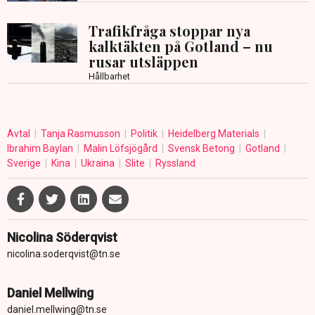
Trafikfråga stoppar nya
kalktäkten på Gotland – nu
rusar utsläppen
Hållbarhet
Avtal
Tanja Rasmusson
Politik
Heidelberg Materials
Ibrahim Baylan
Malin Löfsjögård
Svensk Betong
Gotland
Sverige
Kina
Ukraina
Slite
Ryssland
Nicolina Söderqvist
nicolina.soderqvist@tn.se
Daniel Mellwing
daniel.mellwing@tn.se