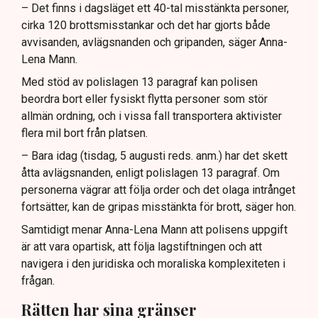
– Det finns i dagsläget ett 40-tal misstänkta personer,
cirka 120 brottsmisstankar och det har gjorts både
avvisanden, avlägsnanden och gripanden, säger Anna-
Lena Mann.
Med stöd av polislagen 13 paragraf kan polisen
beordra bort eller fysiskt flytta personer som stör
allmän ordning, och i vissa fall transportera aktivister
flera mil bort från platsen.
– Bara idag (tisdag, 5 augusti reds. anm.) har det skett
åtta avlägsnanden, enligt polislagen 13 paragraf. Om
personerna vägrar att följa order och det olaga intrånget
fortsätter, kan de gripas misstänkta för brott, säger hon.
Samtidigt menar Anna-Lena Mann att polisens uppgift
är att vara opartisk, att följa lagstiftningen och att
navigera i den juridiska och moraliska komplexiteten i
frågan.
Rätten har sina gränser