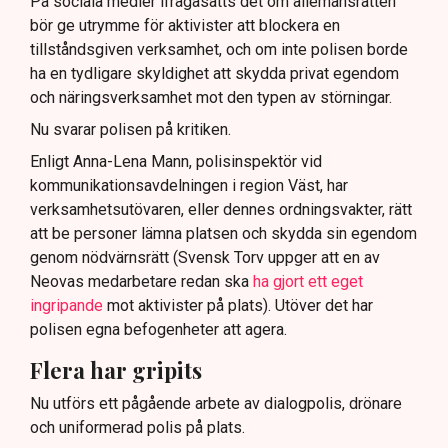
På sociala medier ifrågasätts det om allemansrätten
bör ge utrymme för aktivister att blockera en
tillståndsgiven verksamhet, och om inte polisen borde
ha en tydligare skyldighet att skydda privat egendom
och näringsverksamhet mot den typen av störningar.
Nu svarar polisen på kritiken.
Enligt Anna-Lena Mann, polisinspektör vid
kommunikationsavdelningen i region Väst, har
verksamhetsutövaren, eller dennes ordningsvakter, rätt
att be personer lämna platsen och skydda sin egendom
genom nödvärnsrätt (Svensk Torv uppger att en av
Neovas medarbetare redan ska
ha gjort ett eget
ingripande
mot aktivister på plats). Utöver det har
polisen egna befogenheter att agera.
Flera har gripits
Nu utförs ett pågående arbete av dialogpolis, drönare
och uniformerad polis på plats.