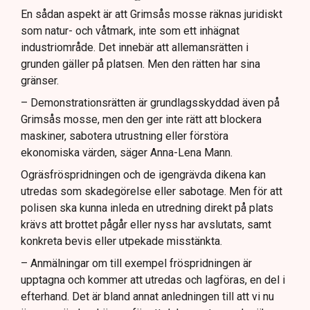
En sådan aspekt är att Grimsås mosse räknas juridiskt
som natur- och våtmark, inte som ett inhägnat
industriområde. Det innebär att allemansrätten i
grunden gäller på platsen. Men den rätten har sina
gränser.
– Demonstrationsrätten är grundlagsskyddad även på
Grimsås mosse, men den ger inte rätt att blockera
maskiner, sabotera utrustning eller förstöra
ekonomiska värden, säger Anna-Lena Mann.
Ogräsfröspridningen och de igengrävda dikena kan
utredas som skadegörelse eller sabotage. Men för att
polisen ska kunna inleda en utredning direkt på plats
krävs att brottet pågår eller nyss har avslutats, samt
konkreta bevis eller utpekade misstänkta.
– Anmälningar om till exempel fröspridningen är
upptagna och kommer att utredas och lagföras, en del i
efterhand. Det är bland annat anledningen till att vi nu