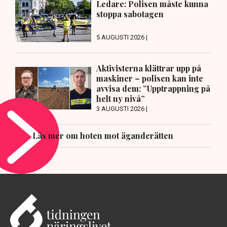
Ledare: Polisen måste kunna
stoppa sabotagen
5 AUGUSTI 2026 |
Aktivisterna klättrar upp på
maskiner – polisen kan inte
avvisa dem: ”Upptrappning på
helt ny nivå”
3 AUGUSTI 2026 |
Läs mer om hoten mot äganderätten