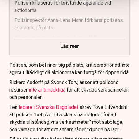
Polisen kritiseras för bristande agerande vid
aktionerna.
Polisinspektör Anna-Lena Mann förklarar polisens
agerande på plats.
40 personer misstänks med cirka 120
brottsmisstankar kopplade.
Läs mer
Polisen använder drönare och uniformerad polis
för att dokumentera bevis.
Polisen, som befinner sig på plats, kritiseras för att inte
agera tillräckligt då aktionerna kan fortgå för öppen ridå.
Samtidigt är polisarbetet komplext när det gäller
att navigera juridiska rättigheter och gränser.
Rickard Axdorff på Svensk Torv, anser att polisens
resurser
inte är tillräckliga
för att skydda verksamheten
och personalen.
I en
ledare i Svenska Dagbladet
skrev Tove Lifvendahl
att polisen ”behöver utveckla sina metoder för att
skydda tillståndsgivna verksamheter” mot sabotage,
och varnade för att det annars råder ”djungelns lag”.