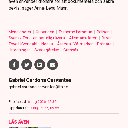
även använder drönare för att dokumentera och säkra
bevis, säger Anna-Lena Mann.
Myndigheter
Gripanden
Tranemo kommun
Polisen
Svensk Torv : en naturlig råvara
Allemansrätten
Brott
Tove Lifvendahl
Neova
Återställ Våtmarker
Drönare
Utredningar
Skadegörelse
Grimsås
Gabriel Cardona Cervantes
gabriel.cardona.cervantes@tn.se
Publicerad:
6 aug 2026, 12:35
Uppdaterad:
7 aug 2026, 09:58
LÄS ÄVEN