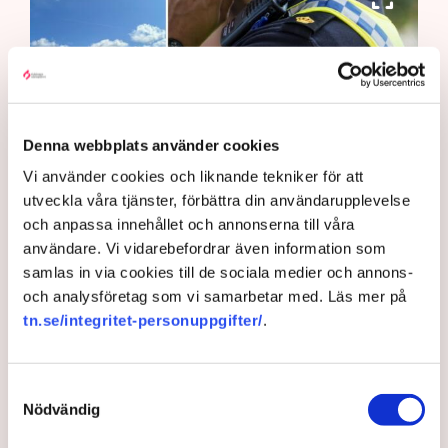
Denna webbplats använder cookies
Vi använder cookies och liknande tekniker för att
utveckla våra tjänster, förbättra din användarupplevelse
Det är polisens uppgift att upprätthålla allmän ordning och
och anpassa innehållet och annonserna till våra
säkerhet, vilket inkluderar att ingripa mot pågående
användare. Vi vidarebefordrar även information som
brottslighet som olaga intrång, förklarar Anna-Lena Mann,
polisinspektör vid kommunikationsavdelningen i region Väst.
samlas in via cookies till de sociala medier och annons-
Bild: Privat, Mostphotos
och analysföretag som vi samarbetar med. Läs mer på
tn.se/integritet-personuppgifter/
.
Polisen tillbakavisar kritiken om brist
på agerande mot aktivistaktionerna vid
Samtyckesval
torvtäkten i Grimsås. ”Det har gjorts
Nödvändig
både avvisanden, avlägsnanden och