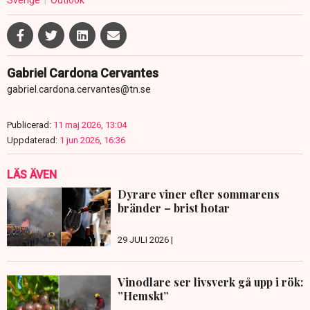
Sverige
Outlook
från generering av den energi som köps in och från
värdekedjorna (Scope 2 och Scope 3 uppströms), där
utsläppen är cirka 20 gånger större än från den egna
verksamheten (Scope 1). Till det tillkommer utsläpp från
Gabriel Cardona Cervantes
den ofta utsläppsintensiva användningsfasen (Scope 3
gabriel.cardona.cervantes@tn.se
nedströms) men dessa täcks inte av SCB:s data och
därmed inte av rapporten. 80 procent av utsläppen
Publicerad:
11 maj 2026, 13:04
uppstår utanför Sverige.
Uppdaterad:
1 jun 2026, 16:36
Den diskreta tillverkningsindustrin hade cirka 411 000
anställda år 2023. Stora företag dominerar i omsättning
LÄS ÄVEN
(81%) och antal anställda (63%), medan 99 procent av
Dyrare viner efter sommarens
företagen är små eller medelstora.
bränder – brist hotar
29 JULI 2026 |
Vinodlare ser livsverk gå upp i rök:
”Hemskt”