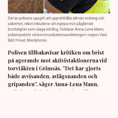
Det är polisens uppgift att upprätthålla allmän ordning och
säkerhet, vilket inkluderar att ingripa mot pågående
brottslighet som olaga intrång, förklarar Anna-Lena Mann,
polisinspektör vid kommunikationsavdelningen i region Väst.
Bild: Privat, Mostphotos
Polisen tillbakavisar kritiken om brist
på agerande mot aktivistaktionerna vid
torvtäkten i Grimsås. ”Det har gjorts
både avvisanden, avlägsnanden och
gripanden”, säger Anna-Lena Mann,
polisinspektör i region Väst, till TN.
Torvtäkten i Grimsås i Tranemo kommun har sedan 28
juli stoppats av aktivistgruppen Återställ Våtmarker
efter att aktivister har klättrat upp på
torvproducenten