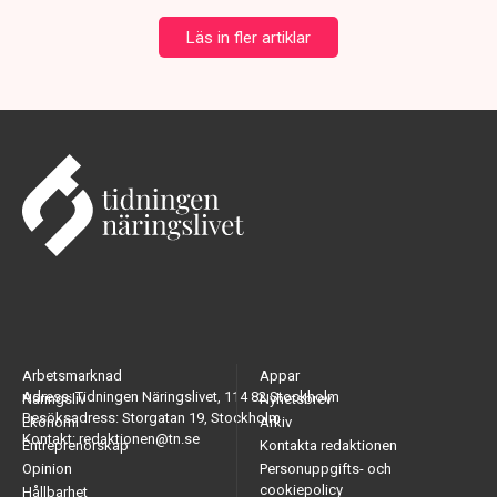
Läs in fler artiklar
Arbetsmarknad
Appar
Adress: Tidningen Näringslivet, 114 82 Stockholm
Näringsliv
Nyhetsbrev
Besöksadress: Storgatan 19, Stockholm
Ekonomi
Arkiv
Kontakt: redaktionen@tn.se
Entreprenörskap
Kontakta redaktionen
Opinion
Personuppgifts- och
cookiepolicy
Hållbarhet