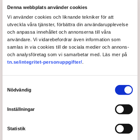
Trafikverket börja om från ruta ett och processen
Denna webbplats använder cookies
måste gå snabbt för annars kan regeringen behöva
Vi använder cookies och liknande tekniker för att
ingripa. ”Man kan ändra lagstiftning och det är vi
utveckla våra tjänster, förbättra din användarupplevelse
beredda att göra”, säger infrastrukturminister
och anpassa innehållet och annonserna till våra
Andreas Carlson.
användare. Vi vidarebefordrar även information som
samlas in via cookies till de sociala medier och annons-
3 months ago |
Av: Gabriel Cardona Cervantes
och analysföretag som vi samarbetar med. Läs mer på
tn.se/integritet-personuppgifter/
.
Samtyckesval
Nödvändig
Inställningar
Statistik
Oljekrisen slår mot svenskt