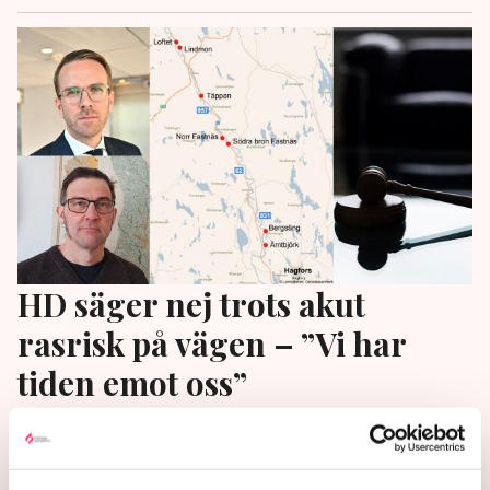
HD säger nej trots akut
rasrisk på vägen – ”Vi har
tiden emot oss”
Riksväg 62 är i så dåligt skick att vägen kan rasa
närsomhelst. Trots det stoppas förebyggande
åtgärder av juridiska processer. Nu tvingas