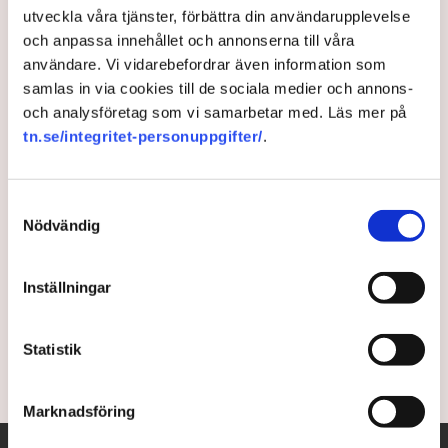
utveckla våra tjänster, förbättra din användarupplevelse
Ny rapport:
och anpassa innehållet och annonserna till våra
användare. Vi vidarebefordrar även information som
Tillverkningsindustrins
samlas in via cookies till de sociala medier och annons-
största utsläpp sker utanför
och analysföretag som vi samarbetar med. Läs mer på
tn.se/integritet-personuppgifter/
.
de egna fabrikerna
Den största klimatpåverkan från
Samtyckesval
tillverkningsindustrin uppstår inte i den egna
Nödvändig
fabriken, visar rapporten Manufacturing Outlook
2026. ”Det här utmanar hur många ser på industrins
Inställningar
växthusgasutsläpp”, säger Klas Cullbrand,
innovationsstrateg på Net Zero Industry.
Statistik
2 months ago |
Av: Gabriel Cardona Cervantes
Marknadsföring