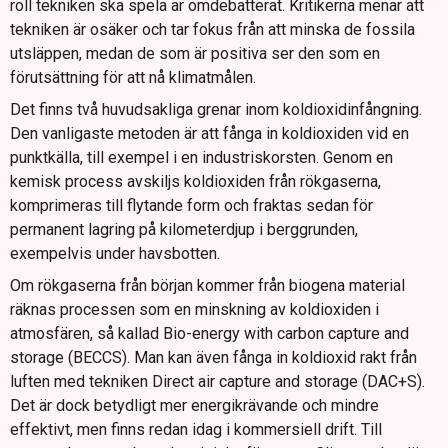
roll tekniken ska spela är omdebatterat. Kritikerna menar att
tekniken är osäker och tar fokus från att minska de fossila
utsläppen, medan de som är positiva ser den som en
förutsättning för att nå klimatmålen.
Det finns två huvudsakliga grenar inom koldioxidinfångning.
Den vanligaste metoden är att fånga in koldioxiden vid en
punktkälla, till exempel i en industriskorsten. Genom en
kemisk process avskiljs koldioxiden från rökgaserna,
komprimeras till flytande form och fraktas sedan för
permanent lagring på kilometerdjup i berggrunden,
exempelvis under havsbotten.
Om rökgaserna från början kommer från biogena material
räknas processen som en minskning av koldioxiden i
atmosfären, så kallad Bio-energy with carbon capture and
storage (BECCS). Man kan även fånga in koldioxid rakt från
luften med tekniken Direct air capture and storage (DAC+S).
Det är dock betydligt mer energikrävande och mindre
effektivt, men finns redan idag i kommersiell drift. Till