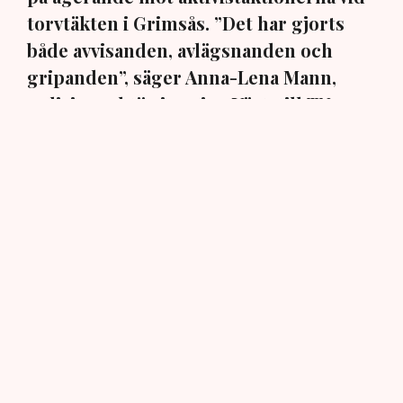
torvtäkten i Grimsås. ”Det har gjorts
både avvisanden, avlägsnanden och
gripanden”, säger Anna-Lena Mann,
polisinspektör i region Väst, till TN.
Torvtäkten i Grimsås i Tranemo kommun har sedan 28
juli stoppats av aktivistgruppen Återställ Våtmarker
efter att aktivister har klättrat upp på
torvproducenten
Neovas maskiner
, grävt igen diken och spridit
ogräsfrön över täkten.
Aktivisterna klättrar upp på
maskiner – polisen kan inte
avvisa dem: ”Upptrappning
på helt ny nivå”
Näringsliv
AI-sammanfattning