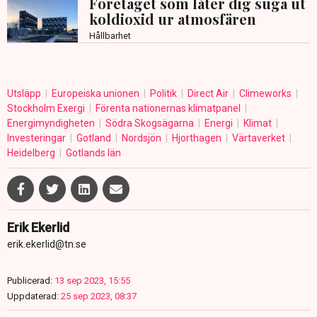
Företaget som låter dig suga ut
koldioxid ur atmosfären
Hållbarhet
Utsläpp
Europeiska unionen
Politik
Direct Air
Climeworks
Stockholm Exergi
Förenta nationernas klimatpanel
Energimyndigheten
Södra Skogsägarna
Energi
Klimat
Investeringar
Gotland
Nordsjön
Hjorthagen
Värtaverket
Heidelberg
Gotlands län
Erik Ekerlid
erik.ekerlid@tn.se
Publicerad:
13 sep 2023, 15:55
Uppdaterad:
25 sep 2023, 08:37