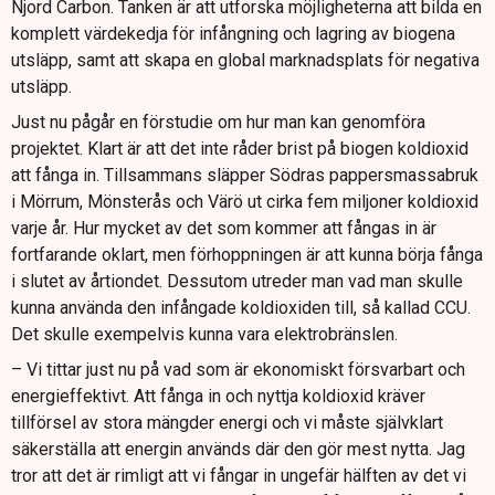
Njord Carbon. Tanken är att utforska möjligheterna att bilda en
komplett värdekedja för infångning och lagring av biogena
utsläpp, samt att skapa en global marknadsplats för negativa
utsläpp.
Just nu pågår en förstudie om hur man kan genomföra
projektet. Klart är att det inte råder brist på biogen koldioxid
att fånga in. Tillsammans släpper Södras pappersmassabruk
i Mörrum, Mönsterås och Värö ut cirka fem miljoner koldioxid
varje år. Hur mycket av det som kommer att fångas in är
fortfarande oklart, men förhoppningen är att kunna börja fånga
i slutet av årtiondet. Dessutom utreder man vad man skulle
kunna använda den infångade koldioxiden till, så kallad CCU.
Det skulle exempelvis kunna vara elektrobränslen.
– Vi tittar just nu på vad som är ekonomiskt försvarbart och
energieffektivt. Att fånga in och nyttja koldioxid kräver
tillförsel av stora mängder energi och vi måste självklart
säkerställa att energin används där den gör mest nytta. Jag
tror att det är rimligt att vi fångar in ungefär hälften av det vi