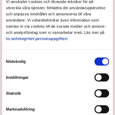
2022.
Vi använder cookies och liknande tekniker för att
utveckla våra tjänster, förbättra din användarupplevelse
– Det här är en absolut nödvändighet för att hantera våra
och anpassa innehållet och annonserna till våra
processutsläpp och ställa om cementtillverkningen snarast
användare. Vi vidarebefordrar även information som
möjligt. Men det är ju också en fundamental del i att hela
samlas in via cookies till de sociala medier och annons-
svenska byggnäringen ska kunna ställa om, säger Karin
och analysföretag som vi samarbetar med. Läs mer på
Comstedt Webb, vice vd Heidelberg Materials Sweden.
tn.se/integritet-personuppgifter/
.
”Utan att göra den här typen av
satsning så är man inte
Samtyckesval
Nödvändig
konkurrenskraftig i framtiden”
CCS-projektet i Slite blir inte Heidelberg Materials första. I
Inställningar
Brevik i Norge planeras ombyggnationen av Norges största
cementfabrik bli klar inom något år, och därmed kommer de
Statistik
som första cementfabrik i världen avskilja koldioxid ur luften
från tillverkningen i stor skala.
Marknadsföring
Men i Slite ska infångningen skalas upp mer än fyra gånger