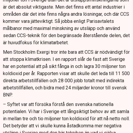
är det absolut viktigaste. Men det finns ett antal industrier i
områden där det inte finns några andra lösningar, och där CCS
kommer vara jätteviktigt. Så jobba enligt Parisavtalets
målbanor med maximal minskning av utsläpp och använd
sedan CCS-teknik för den begränsade återstående delen, det
är huvudfokus för klimatarbetet.
Men Stockholm Exergi tror inte bara att CCS är nödvändigt för
att stoppa klimatkrisen. I en rapport slår de fast att Sverige
har en potential att på sikt fånga in och lagra 30 miljoner ton
koldioxid per år. Rapporten visar att skulle det leda till 11 500
direkta arbetstillfällen och 28 000 jobb totalt med indirekta
arbetstillfällen, och bidra med 24 miljarder kronor till svensk
BNP.
– Syftet var att försöka förstå den svenska nationella
potentialen. Vi har i Sverige ett långsiktigt behov av att samla
in mellan tre och tio miljoner ton koldioxid för att nå netto noll.
Det betyder att vi skulle kunna åstadkomma mer negativa
utsläpp i Sverige med den här tekniken än vad vi själva