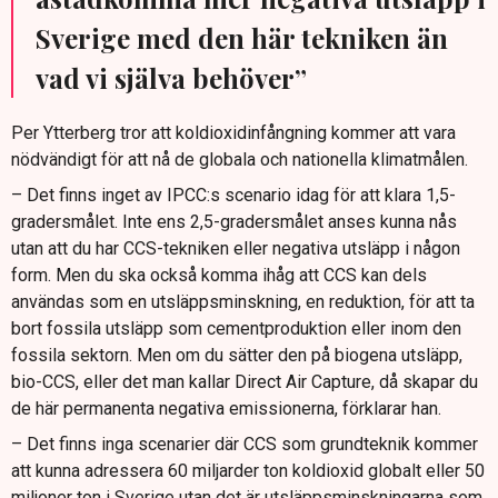
Sverige med den här tekniken än
vad vi själva behöver”
Per Ytterberg tror att koldioxidinfångning kommer att vara
nödvändigt för att nå de globala och nationella klimatmålen.
– Det finns inget av IPCC:s scenario idag för att klara 1,5-
gradersmålet. Inte ens 2,5-gradersmålet anses kunna nås
utan att du har CCS-tekniken eller negativa utsläpp i någon
form. Men du ska också komma ihåg att CCS kan dels
användas som en utsläppsminskning, en reduktion, för att ta
bort fossila utsläpp som cementproduktion eller inom den
fossila sektorn. Men om du sätter den på biogena utsläpp,
bio-CCS, eller det man kallar Direct Air Capture, då skapar du
de här permanenta negativa emissionerna, förklarar han.
– Det finns inga scenarier där CCS som grundteknik kommer
att kunna adressera 60 miljarder ton koldioxid globalt eller 50
miljoner ton i Sverige utan det är utsläppsminskningarna som