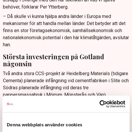
behöver, förklarar Per Ytterberg.
– Då skulle vi kunna hjälpa andra länder i Europa med
mekanismer för att handla mellan länder. Det betyder att det
finns en stor företagsekonomisk, samhällsekonomisk och
nationalekonomisk potential i den här klimatåtgärden, avslutar
han.
Största investeringen på Gotland
någonsin
Två andra stora CCS-projekt är Heidelberg Materials (tidigare
Cementa) planerade infångning vid cementfabriken i Slite och
Södras planerade infångning vid deras tre
pappersmassabruk i Mörrum, Mönsterås och Värö.
Projektet i Slite planeras stå redo 2030 och samla in 1,4–1,5
miljoner ton fossil koldioxid och mellan två och
fyrahundratusen ton biogen koldioxid. Totalt motsvarar
Denna webbplats använder cookies
infångningen cirka fyra procent av Sveriges totala utsläpp