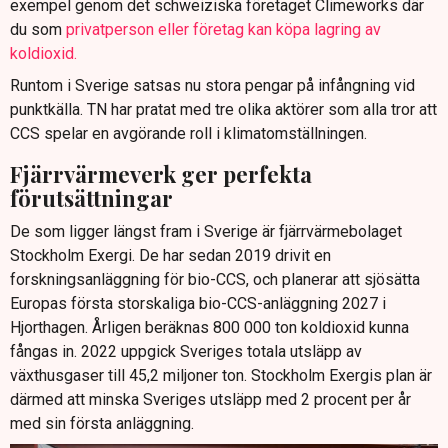
exempel genom det schweiziska företaget Climeworks där
du som
privatperson eller företag kan köpa lagring av
koldioxid.
Runtom i Sverige satsas nu stora pengar på infångning vid
punktkälla. TN har pratat med tre olika aktörer som alla tror att
CCS spelar en avgörande roll i klimatomställningen.
Fjärrvärmeverk ger perfekta
förutsättningar
De som ligger längst fram i Sverige är fjärrvärmebolaget
Stockholm Exergi. De har sedan 2019 drivit en
forskningsanläggning för bio-CCS, och planerar att sjösätta
Europas första storskaliga bio-CCS-anläggning 2027 i
Hjorthagen. Årligen beräknas 800 000 ton koldioxid kunna
fångas in. 2022 uppgick Sveriges totala utsläpp av
växthusgaser till 45,2 miljoner ton. Stockholm Exergis plan är
därmed att minska Sveriges utsläpp med 2 procent per år
med sin första anläggning.