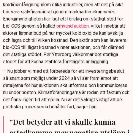
koldioxinfångning inom olika industrier, men att det på sikt
bör vara självfinansierat genom marknadsmekanismer.
Energimyndigheten har lagt ett förslag om statligt stöd för
bio-CCS genom så kallad
omvänd auktion
, vilket innebär att
aktörer lämnar bud på hur mycket koldioxid de kan avskilja
och lagra och till vilken kostnad. Den aktör som kan leverera
bio-CCS till lägst kostnad vinner auktionen, och får därmed
det statliga stödet. Per Ytterberg välkomnar det statliga
stödet för att kunna etablera företagets anläggning.
– Nu jobbar vi med att förbereda för ett investeringsbeslut
så snart som möjligt under 2024 så vi ser fram emot att
detaljerna för hur auktionen ska utformas och kommuniceras
nu under hösten. Klimatförändringarna är redan ett faktum och
det finns ingen tid att spilla. Nu är det väldigt viktigt att de
politiska processerna behåller fart, säger han.
”Det betyder att vi skulle kunna
åstadkomma mer negativa utsläpp i