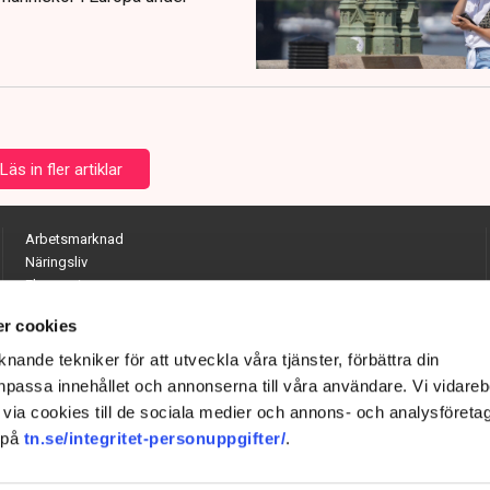
Läs in fler artiklar
Arbetsmarknad
Näringsliv
Ekonomi
Entreprenörskap
r cookies
Opinion
Hållbarhet
nande tekniker för att utveckla våra tjänster, förbättra din
Utrikes
passa innehållet och annonserna till våra användare. Vi vidareb
Krönikor
via cookies till de sociala medier och annons- och analysföreta
Quiz
 på
tn.se/integritet-personuppgifter/
.