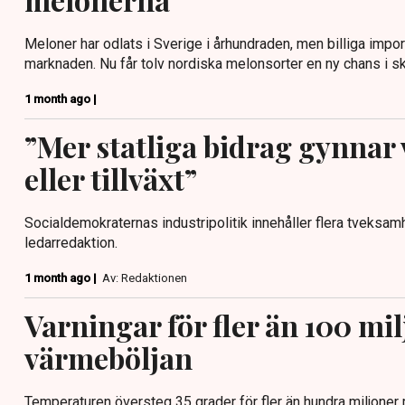
Meloner har odlats i Sverige i århundraden, men billiga impor
marknaden. Nu får tolv nordiska melonsorter en ny chans i s
1 month ago |
”Mer statliga bidrag gynnar
eller tillväxt”
Socialdemokraternas industripolitik innehåller flera tveksam
ledarredaktion.
1 month ago |
Av: Redaktionen
Varningar för fler än 100 mil
värmeböljan
Temperaturen översteg 35 grader för fler än hundra miljoner