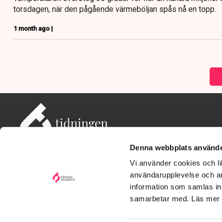
torsdagen, när den pågående värmeböljan spås nå en topp.
1 month ago |
Denna webbplats använde
Vi använder cookies och lik
användarupplevelse och an
information som samlas in 
Adress: Tidningen Näringslivet, 114 82 Stockholm
Besöksadress: Storgatan 19, Stockholm
samarbetar med. Läs mer
Kontakt: redaktionen@tn.se