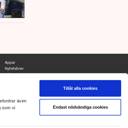
Appar
Nyhetsbrev
Arkiv
Kontakta redaktionen
Personuppgifts- och cookiepolicy
Tillåt alla cookies
Om Tidningen Näringslivet
efordrar även
Endast nödvändiga cookies
Chefredaktör och ansvarig utgivare:
g som vi
Anna Dalqvist
Kontakt: anna.dalqvist@tn.se