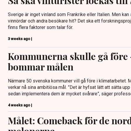
Så ska vinturister lockas till
Sverige är inget vinland som Frankrike eller Italien. Men ka
vinnördar och andra besökare hit? Det ska ett forskningsproj
finns flera faktorer som talar för.
3 weeks ago |
Kommunerna skulle gå före
bommar målen
Närmare 50 svenska kommuner vill gå före i klimatarbetet.
verkar nå sina ambitiösa mål. ”Det är hyfsat lätt att sätta upp
sedan implementera dem är mycket svårare”, säger profess
4 weeks ago |
Målet: Comeback för de nor
melonerna