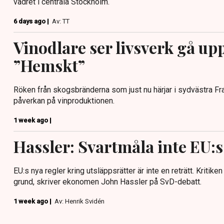
vädret i centrala Stockholm.
6 days ago |
Av: TT
Vinodlare ser livsverk gå upp
”Hemskt”
Röken från skogsbränderna som just nu härjar i sydvästra Fran
påverkan på vinproduktionen.
1 week ago |
Hassler: Svartmåla inte EU:s
EU:s nya regler kring utsläppsrätter är inte en reträtt. Kritik
grund, skriver ekonomen John Hassler på SvD-debatt.
1 week ago |
Av: Henrik Svidén