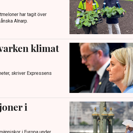
tmeloner har tagit över
kånska Alnarp.
 varken klimat
heter, skriver Expressens
joner i
 människor i Europa under