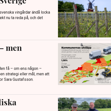
 Sverige
n svenska vingårdar ändå locka
ekt nu ta reda på, och det
 – men
 Men få – om ens någon –
 en strategi eller mål, men att
or Sara Gustafsson.
diska