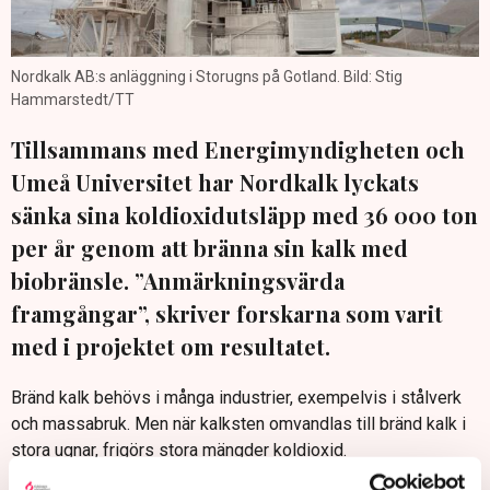
Nordkalk AB:s anläggning i Storugns på Gotland. Bild: Stig
Hammarstedt/TT
Tillsammans med Energimyndigheten och
Umeå Universitet har Nordkalk lyckats
sänka sina koldioxidutsläpp med 36 000 ton
per år genom att bränna sin kalk med
biobränsle. ”Anmärkningsvärda
framgångar”, skriver forskarna som varit
med i projektet om resultatet.
Bränd kalk behövs i många industrier, exempelvis i stålverk
och massabruk. Men när kalksten omvandlas till bränd kalk i
stora ugnar, frigörs stora mängder koldioxid.
Nu har Nordkalk lyckats minska utsläppen från förbränningen