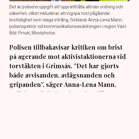
Det är polisens uppgift att upprätthålla allmän ordning och
säkerhet, vilket inkluderar att ingripa mot pågående
brottslighet som olaga intrång, förklarar Anna-Lena Mann,
polisinspektör vid kommunikationsavdelningen i region Väst.
Bild: Privat, Mostphotos
Polisen tillbakavisar kritiken om brist
på agerande mot aktivistaktionerna vid
torvtäkten i Grimsås. ”Det har gjorts
både avvisanden, avlägsnanden och
gripanden”, säger Anna-Lena Mann,
polisinspektör i region Väst, till TN.
Torvtäkten i Grimsås i Tranemo kommun har sedan 28
juli stoppats av aktivistgruppen Återställ Våtmarker
efter att aktivister har klättrat upp på
torvproducenten
Neovas maskiner
, grävt igen diken och spridit
ogräsfrön över täkten.