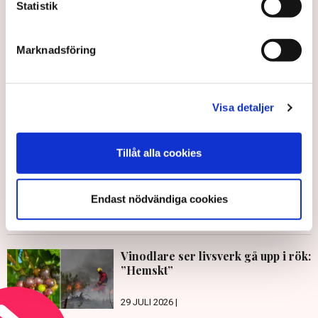
Statistik
Erik Ekerlid
Marknadsföring
erik.ekerlid@tn.se
Publicerad:
28 jun 2023, 11:45
Visa detaljer
Uppdaterad:
28 jun 2023, 15:53
LÄS ÄVEN
Tillåt alla cookies
Dyrare viner efter sommarens
bränder – brist hotar
Endast nödvändiga cookies
29 JULI 2026 |
Vinodlare ser livsverk gå upp i rök:
”Hemskt”
29 JULI 2026 |