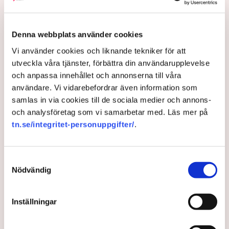
genom att byta ut drygt 30 procent av kolet mot biobränslen i
sin kalkugn i Köping.
Denna webbplats använder cookies
– Att byta bränslen innebär stora svårigheter.
Värmespridningen i ugnen förändras och bränslet interagerar
Vi använder cookies och liknande tekniker för att
både med ugnens väggmaterial och med kalkstenen. Det
utveckla våra tjänster, förbättra din användarupplevelse
påverkar i sin tur ugnens drift och kvaliteten på produkten,
och anpassa innehållet och annonserna till våra
den brända kalken, säger Markus Broström, professor vid
användare. Vi vidarebefordrar även information som
institutionen för tillämpad fysik och elektronik vid Umeå
samlas in via cookies till de sociala medier och annons-
universitet, till Ny Teknik.
och analysföretag som vi samarbetar med. Läs mer på
tn.se/integritet-personuppgifter/
.
NyTeknik: Nordkalk kapar utsläpp – Forskare:
”Anmärkningsvärda framgångar”
Samtyckesval
Nödvändig
Industrier
Utsläpp
Bränder
Ny Teknik
Nordkalk
Energimyndigheten
Finansiering
Umeå universitet
Inställningar
Elektronik
Markus Broström
Gotland
Köping
Umeå