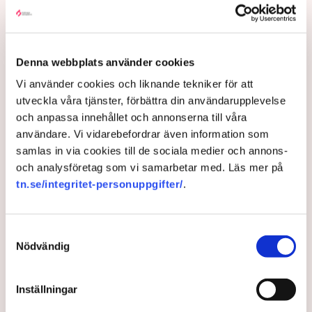
Efter Cementa: Så stoppade
Denna webbplats använder cookies
staten 300 miljoner ton
Vi använder cookies och liknande tekniker för att
kalksten – ”Farsartat”
utveckla våra tjänster, förbättra din användarupplevelse
och anpassa innehållet och annonserna till våra
användare. Vi vidarebefordrar även information som
SMA Mineral nekas skadestånd på 3,6 miljarder efter
samlas in via cookies till de sociala medier och annons-
en mångårig rättsprocess om kalkbrytning på
och analysföretag som vi samarbetar med. Läs mer på
Gotland. Bolaget kommer nu att överklaga domen.
tn.se/integritet-personuppgifter/
.
”Det här är en hantering som inte är värdig en
rättsstat”, säger Daniel Juvél, ägare och ordförande
till TN.
Samtyckesval
Nödvändig
4 years ago |
Av: Gabriel Cardona Cervantes
Inställningar