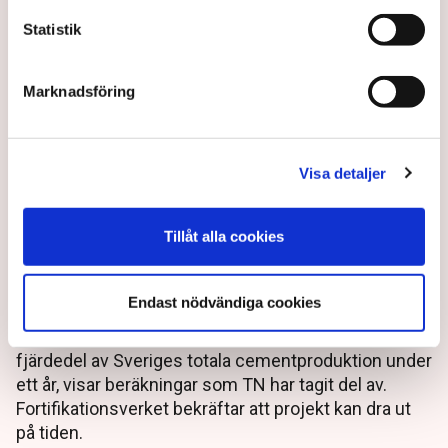
Statistik
Marknadsföring
Visa detaljer
Larmet: Ny cementkris kan
stoppa försvarssatsningar
Tillåt alla cookies
Sverige står inför en ny byggboom när försvaret ska
Endast nödvändiga cookies
upprustas. Men efter årsskiftet kan Sverige stå helt
utan cement. Bara skyddsrummen motsvarar en
fjärdedel av Sveriges totala cementproduktion under
ett år, visar beräkningar som TN har tagit del av.
Fortifikationsverket bekräftar att projekt kan dra ut
på tiden.