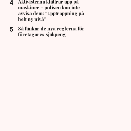
Aktivisterna klättrar upp på
maskiner – polisen kan inte
avvisa dem: ”Upptrappning på
helt ny nivå”
Så funkar de nya reglerna för
företagares sjukpeng