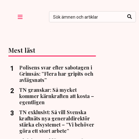
Mest läst
Polisens svar efter sabotagen i
Grimsås: ”Flera har gripits och
avlägsnats”
TN granskar: Så mycket
kommer kärnkraften att kosta –
egentligen
TN exklusivt: Så vill Svenska
kraftnäts nya generaldirektör
stärka elsystemet – ”Vi behöver
göra ett stort arbete”