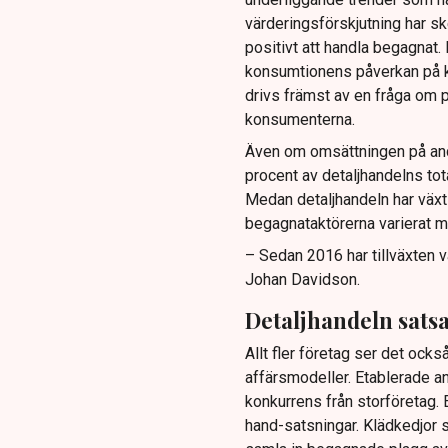
värderingsförskjutning har sk
positivt att handla begagnat.
konsumtionens påverkan på kl
drivs främst av en fråga om pr
konsumenterna.
Även om omsättningen på an
procent av detaljhandelns to
Medan detaljhandeln har växt 
begagnataktörerna varierat me
– Sedan 2016 har tillväxten v
Johan Davidson.
Detaljhandeln sats
Allt fler företag ser det ock
affärsmodeller. Etablerade an
konkurrens från storföretag.
hand-satsningar. Klädkedjor 