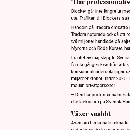
"Har professionalis
Blocket går inte längre ut m
ute. Trafiken till Blockets s
Handeln på Tradera omsatte i f
Tradera noterade också ett re
två miljoner handlade på saj
Myrorna och Röda Korset, har 
I slutet av maj släppte Sve
första gången kvantifierades
konsumentundersökningar sa
miljarder kronor under 2020. 
mellan privatpersoner.
– Den har professionaliserats
chefsekonom på Svensk Han
Växer snabbt
Även om begagnatmarknaden få
underliggande trender som har 