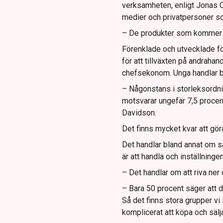
verksamheten, enligt Jonas Ca
medier och privatpersoner so
– De produkter som kommer in
Förenklade och utvecklade f
för att tillväxten på andraha
chefsekonom. Unga handlar be
– Någonstans i storleksordnin
motsvarar ungefär 7,5 procent
Davidson.
Det finns mycket kvar att göra
Det handlar bland annat om s
är att handla och inställninge
– Det handlar om att riva ne
– Bara 50 procent säger att d
Så det finns stora grupper vi i
komplicerat att köpa och sälj