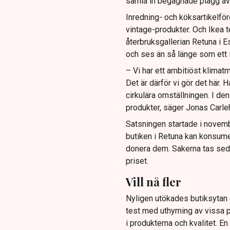
samla in begagnade plagg av 
Inredning- och köksartikelför
vintage-produkter. Och Ikea t
återbruksgallerian Retuna i Es
och ses än så länge som ett 
– Vi har ett ambitiöst klimatm
Det är därför vi gör det här.
cirkulära omställningen. I den
produkter, säger Jonas Carle
Satsningen startade i novemb
butiken i Retuna kan konsume
donera dem. Sakerna tas seda
priset.
Vill nå fler
Nyligen utökades butiksytan o
test med uthyrning av vissa p
i produkterna och kvalitet. En