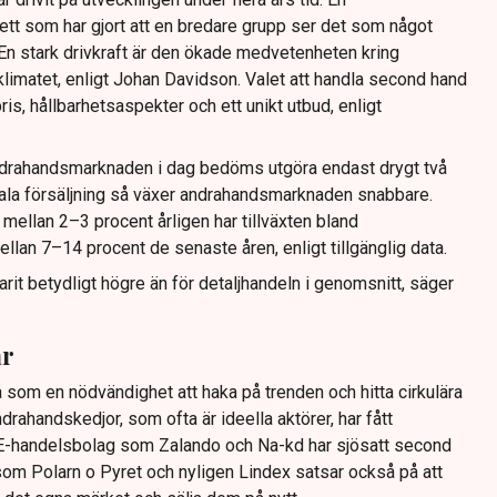
ett som har gjort att en bredare grupp ser det som något
 En stark drivkraft är den ökade medvetenheten kring
imatet, enligt Johan Davidson. Valet att handla second hand
is, hållbarhetsaspekter och ett unikt utbud, enligt
drahandsmarknaden i dag bedöms utgöra endast drygt två
tala försäljning så växer andrahandsmarknaden snabbare.
mellan 2–3 procent årligen har tillväxten bland
llan 7–14 procent de senaste åren, enligt tillgänglig data.
arit betydligt högre än för detaljhandeln i genomsnitt, säger
ar
så som en nödvändighet att haka på trenden och hitta cirkulära
drahandskedjor, som ofta är ideella aktörer, har fått
 E-handelsbolag som Zalando och Na-kd har sjösatt second
som Polarn o Pyret och nyligen Lindex satsar också på att