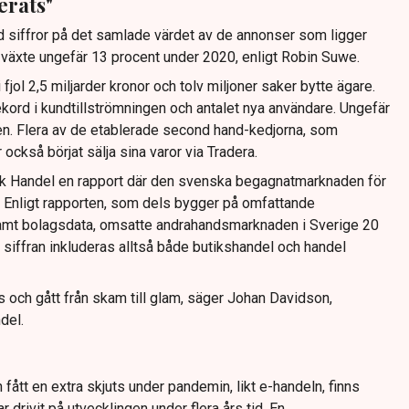
erats"
ed siffror på det samlade värdet av de annonser som ligger
ajt växte ungefär 13 procent under 2020, enligt Robin Suwe.
jol 2,5 miljarder kronor och tolv miljoner saker bytte ägare.
kord i kundtillströmningen och antalet nya användare. Ungefär
ten. Flera av de etablerade second hand-kedjorna, som
också börjat sälja sina varor via Tradera.
nsk Handel en rapport där den svenska begagnatmarknaden för
. Enligt rapporten, som dels bygger på omfattande
mt bolagsdata, omsatte andrahandsmarknaden i Sverige 20
I siffran inkluderas alltså både butikshandel och handel
 och gått från skam till glam, säger Johan Davidson,
del.
tt en extra skjuts under pandemin, likt e-handeln, finns
drivit på utvecklingen under flera års tid. En