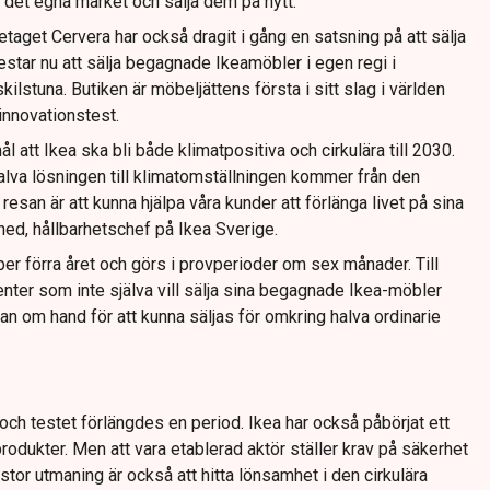
det egna märket och sälja dem på nytt.
etaget Cervera har också dragit i gång en satsning på att sälja
estar nu att sälja begagnade Ikeamöbler i egen regi i
kilstuna. Butiken är möbeljättens första i sitt slag i världen
innovationstest.
ål att Ikea ska bli både klimatpositiva och cirkulära till 2030.
 Halva lösningen till klimatomställningen kommer från den
 resan är att kunna hjälpa våra kunder att förlänga livet på sina
hed, hållbarhetschef på Ikea Sverige.
er förra året och görs i provperioder om sex månader. Till
nter som inte själva vill sälja sina begagnade Ikea-möbler
n om hand för att kunna säljas för omkring halva ordinarie
ch testet förlängdes en period. Ikea har också påbörjat ett
rodukter. Men att vara etablerad aktör ställer krav på säkerhet
 stor utmaning är också att hitta lönsamhet i den cirkulära