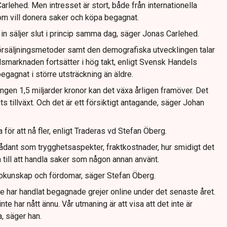
rlehed. Men intresset är stort, både från internationella
m vill donera saker och köpa begagnat.
 säljer slut i princip samma dag, säger Jonas Carlehed.
örsäljningsmetoder samt den demografiska utvecklingen talar
ndsmarknaden fortsätter i hög takt, enligt Svensk Handels
gagnat i större utsträckning än äldre.
gen 1,5 miljarder kronor kan det växa årligen framöver. Det
s tillväxt. Och det är ett försiktigt antagande, säger Johan
 för att nå fler, enligt Traderas vd Stefan Öberg.
ådant som trygghetsaspekter, fraktkostnader, hur smidigt det
n till att handla saker som någon annan använt.
r okunskap och fördomar, säger Stefan Öberg.
e har handlat begagnade grejer online under det senaste året.
nte har nått ännu. Vår utmaning är att visa att det inte är
a, säger han.