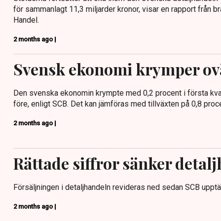
för sammanlagt 11,3 miljarder kronor, visar en rapport från
Handel.
2 months ago |
Svensk ekonomi krymper ov
Den svenska ekonomin krympte med 0,2 procent i första kvar
före, enligt SCB. Det kan jämföras med tillväxten på 0,8 procent
2 months ago |
Rättade siffror sänker detal
Försäljningen i detaljhandeln revideras ned sedan SCB upptäck
2 months ago |