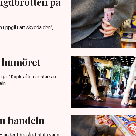
ngdbrotten på
in uppgift att skydda den”,
n humöret
iga. ”Köpkraften är starkare
eln.
om handeln
 under förra året stals varor