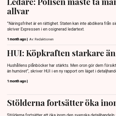
Ledare: Polisen måste ta mä
allvar
”Näringsfrihet är en rättighet. Staten kan inte abdikera från s
skriver Expressen i en osignerad ledartext.
1 month ago |
Av: Redaktionen
HUI: Köpkraften starkare ä
Hushållens plånböcker har stärkts. Men oron gör dem försikt
än humöret”, skriver HUI i en ny rapport om läget i detaljhand
1 month ago |
Stölderna fortsätter öka in
Stölderna fortsätter att öka inom den svenska detaljhandeln –