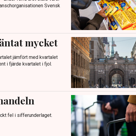
 branschorganisationen Svensk
äntat mycket
talet jämfört med kvartalet
 i fjärde kvartalet i fjol.
jhandeln
t fel i sifferunderlaget.