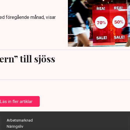
med föregående månad, visar
rn” till sjöss
Läs in fler artiklar
Arbetsmarknad
Näringsliv