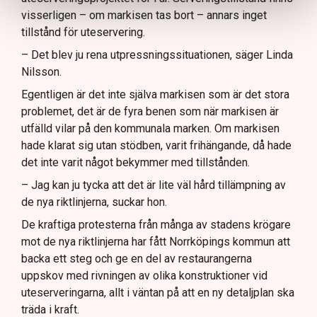
visserligen – om markisen tas bort – annars inget
tillstånd för uteservering.
– Det blev ju rena utpressningssituationen, säger Linda
Nilsson.
Egentligen är det inte själva markisen som är det stora
problemet, det är de fyra benen som när markisen är
utfälld vilar på den kommunala marken. Om markisen
hade klarat sig utan stödben, varit frihängande, då hade
det inte varit något bekymmer med tillstånden.
– Jag kan ju tycka att det är lite väl hård tillämpning av
de nya riktlinjerna, suckar hon.
De kraftiga protesterna från många av stadens krögare
mot de nya riktlinjerna har fått Norrköpings kommun att
backa ett steg och ge en del av restaurangerna
uppskov med rivningen av olika konstruktioner vid
uteserveringarna, allt i väntan på att en ny detaljplan ska
träda i kraft.