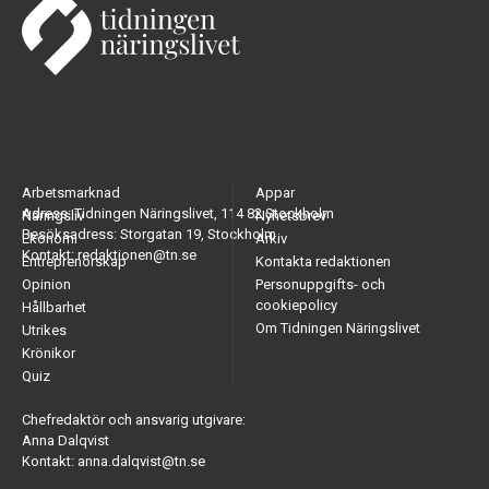
Arbetsmarknad
Appar
Adress: Tidningen Näringslivet, 114 82 Stockholm
Näringsliv
Nyhetsbrev
Besöksadress: Storgatan 19, Stockholm
Ekonomi
Arkiv
Kontakt: redaktionen@tn.se
Entreprenörskap
Kontakta redaktionen
Opinion
Personuppgifts- och
cookiepolicy
Hållbarhet
Om Tidningen Näringslivet
Utrikes
Krönikor
Quiz
Chefredaktör och ansvarig utgivare:
Anna Dalqvist
Kontakt: anna.dalqvist@tn.se