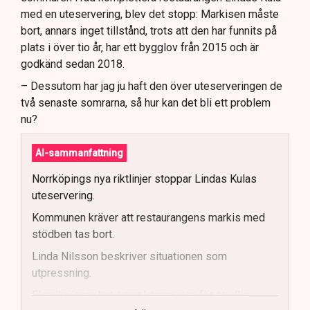
med en uteservering, blev det stopp: Markisen måste
bort, annars inget tillstånd, trots att den har funnits på
plats i över tio år, har ett bygglov från 2015 och är
godkänd sedan 2018.
– Dessutom har jag ju haft den över uteserveringen de
två senaste somrarna, så hur kan det bli ett problem
nu?
AI-sammanfattning
Norrköpings nya riktlinjer stoppar Lindas Kulas
uteservering.
Kommunen kräver att restaurangens markis med
stödben tas bort.
Linda Nilsson beskriver situationen som
utpressning.
Flera krögare kritiserar kommunen för otydlig