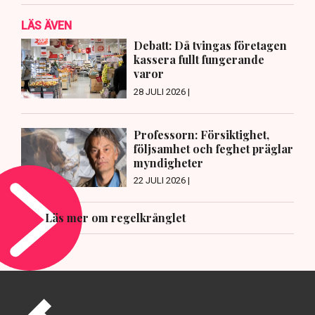
LÄS ÄVEN
Debatt: Då tvingas företagen
kassera fullt fungerande
varor
28 JULI 2026 |
Professorn: Försiktighet,
följsamhet och feghet präglar
myndigheter
22 JULI 2026 |
Läs mer om regelkrånglet