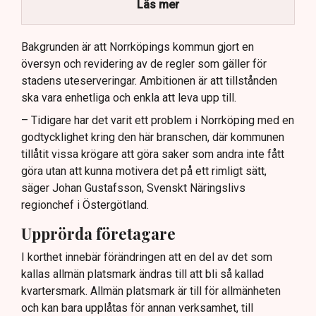
kommunikation.
Läs mer
Kommunen vill skapa enhetliga regler för
uteserveringar.
Bakgrunden är att Norrköpings kommun gjort en
översyn och revidering av de regler som gäller för
Lindas Kula ställer in uteserveringen för
stadens uteserveringar. Ambitionen är att tillstånden
sommaren.
ska vara enhetliga och enkla att leva upp till.
– Tidigare har det varit ett problem i Norrköping med en
godtycklighet kring den här branschen, där kommunen
tillåtit vissa krögare att göra saker som andra inte fått
göra utan att kunna motivera det på ett rimligt sätt,
säger Johan Gustafsson, Svenskt Näringslivs
regionchef i Östergötland.
Upprörda företagare
I korthet innebär förändringen att en del av det som
kallas allmän platsmark ändras till att bli så kallad
kvartersmark. Allmän platsmark är till för allmänheten
och kan bara upplåtas för annan verksamhet, till