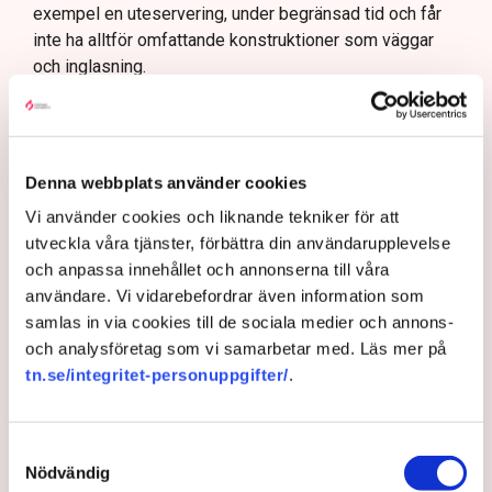
exempel en uteservering, under begränsad tid och får
inte ha alltför omfattande konstruktioner som väggar
och inglasning.
– Det har funnits konstruktioner runt uteserveringarna
som inte varit öppna och sådana är inte tillåtna på
offentlig mark. Därför görs förändringarna, säger Maria
Egebäck, enhetschef på driftstöd och service i
Denna webbplats använder cookies
Norrköping.
Vi använder cookies och liknande tekniker för att
Förändringen från allmän platsmark till kvartersmark
utveckla våra tjänster, förbättra din användarupplevelse
medger att den kan hyras ut under längre tid och andra
och anpassa innehållet och annonserna till våra
villkor. Det kräver dock en ändring i detaljplanen för
användare. Vi vidarebefordrar även information som
kommunen vilket är en tidskrävande process som kan
samlas in via cookies till de sociala medier och annons-
vara klar i slutet av nästa år och där har Linda Nilsson
och analysföretag som vi samarbetar med. Läs mer på
och ett flertal andra restaurangföretagare hamnat i kläm.
tn.se/integritet-personuppgifter/
.
– Riktlinjerna gäller ju redan nu så min markis med ben
är inte längre tillåten, säger Linda Nilsson.
Samtyckesval
Upprördheten har därför varit stor bland krögarna i
Nödvändig