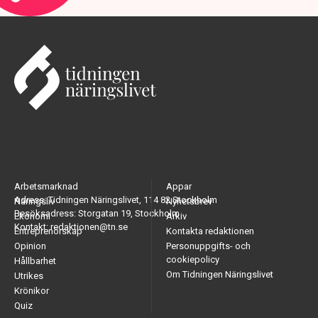
Arbetsmarknad
Appar
Adress: Tidningen Näringslivet, 114 82 Stockholm
Näringsliv
Nyhetsbrev
Besöksadress: Storgatan 19, Stockholm
Ekonomi
Arkiv
Kontakt: redaktionen@tn.se
Entreprenörskap
Kontakta redaktionen
Opinion
Personuppgifts- och
cookiepolicy
Hållbarhet
Om Tidningen Näringslivet
Utrikes
Krönikor
Quiz