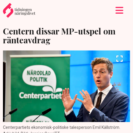
Centern dissar MP-utspel om
ränteavdrag
Centerpartiets ekonomisk-politiske talesperson Emil Källström.