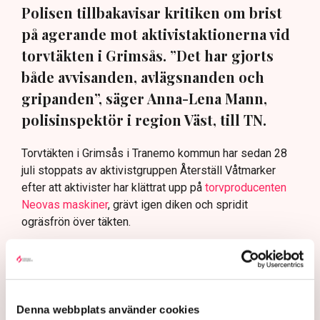
Polisen tillbakavisar kritiken om brist
på agerande mot aktivistaktionerna vid
torvtäkten i Grimsås. ”Det har gjorts
både avvisanden, avlägsnanden och
gripanden”, säger Anna-Lena Mann,
polisinspektör i region Väst, till TN.
Torvtäkten i Grimsås i Tranemo kommun har sedan 28
juli stoppats av aktivistgruppen Återställ Våtmarker
efter att aktivister har klättrat upp på
torvproducenten
Neovas maskiner
, grävt igen diken och spridit
ogräsfrön över täkten.
Aktivisterna klättrar upp på
maskiner – polisen kan inte
avvisa dem: ”Upptrappning
på helt ny nivå”
Denna webbplats använder cookies
Näringsliv