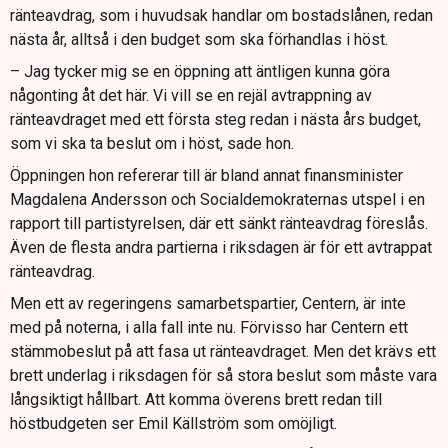
ränteavdrag, som i huvudsak handlar om bostadslånen, redan
nästa år, alltså i den budget som ska förhandlas i höst.
– Jag tycker mig se en öppning att äntligen kunna göra
någonting åt det här. Vi vill se en rejäl avtrappning av
ränteavdraget med ett första steg redan i nästa års budget,
som vi ska ta beslut om i höst, sade hon.
Öppningen hon refererar till är bland annat finansminister
Magdalena Andersson och Socialdemokraternas utspel i en
rapport till partistyrelsen, där ett sänkt ränteavdrag föreslås.
Även de flesta andra partierna i riksdagen är för ett avtrappat
ränteavdrag.
Men ett av regeringens samarbetspartier, Centern, är inte
med på noterna, i alla fall inte nu. Förvisso har Centern ett
stämmobeslut på att fasa ut ränteavdraget. Men det krävs ett
brett underlag i riksdagen för så stora beslut som måste vara
långsiktigt hållbart. Att komma överens brett redan till
höstbudgeten ser Emil Källström som omöjligt.