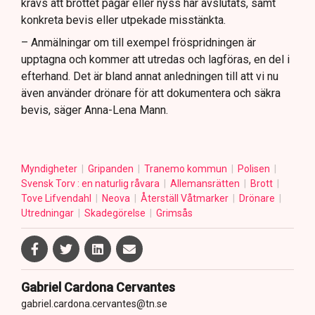
krävs att brottet pågår eller nyss har avslutats, samt
konkreta bevis eller utpekade misstänkta.
– Anmälningar om till exempel fröspridningen är
upptagna och kommer att utredas och lagföras, en del i
efterhand. Det är bland annat anledningen till att vi nu
även använder drönare för att dokumentera och säkra
bevis, säger Anna-Lena Mann.
Myndigheter
Gripanden
Tranemo kommun
Polisen
Svensk Torv : en naturlig råvara
Allemansrätten
Brott
Tove Lifvendahl
Neova
Återställ Våtmarker
Drönare
Utredningar
Skadegörelse
Grimsås
Gabriel Cardona Cervantes
gabriel.cardona.cervantes@tn.se