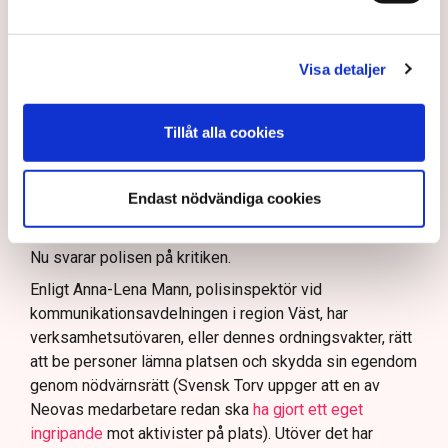
I en
ledare i Svenska Dagbladet
skrev Tove Lifvendahl
att polisen ”behöver utveckla sina metoder för att
Visa detaljer
skydda tillståndsgivna verksamheter” mot sabotage,
och varnade för att det annars råder ”djungelns lag”.
På sociala medier ifrågasätts det om allemansrätten
Tillåt alla cookies
bör ge utrymme för aktivister att blockera en
tillståndsgiven verksamhet, och om inte polisen borde
Endast nödvändiga cookies
ha en tydligare skyldighet att skydda privat egendom
och näringsverksamhet mot den typen av störningar.
Nu svarar polisen på kritiken.
Enligt Anna-Lena Mann, polisinspektör vid
kommunikationsavdelningen i region Väst, har
verksamhetsutövaren, eller dennes ordningsvakter, rätt
att be personer lämna platsen och skydda sin egendom
genom nödvärnsrätt (Svensk Torv uppger att en av
Neovas medarbetare redan ska
ha gjort ett eget
ingripande
mot aktivister på plats). Utöver det har