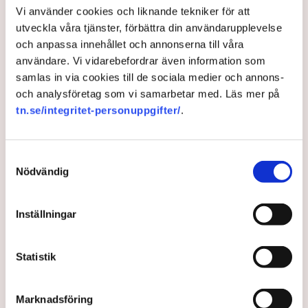
Vi använder cookies och liknande tekniker för att
utveckla våra tjänster, förbättra din användarupplevelse
AI-sammanfattning
och anpassa innehållet och annonserna till våra
Torvtäkten i Grimsås har stoppats av aktivister
användare. Vi vidarebefordrar även information som
sedan 28 juli.
samlas in via cookies till de sociala medier och annons-
och analysföretag som vi samarbetar med. Läs mer på
Polisen kritiseras för bristande agerande vid
tn.se/integritet-personuppgifter/
.
aktionerna.
Polisinspektör Anna-Lena Mann förklarar polisens
agerande på plats.
Samtyckesval
40 personer misstänks med cirka 120
Nödvändig
brottsmisstankar kopplade.
Läs mer
Polisen använder drönare och uniformerad polis
Inställningar
för att dokumentera bevis.
Polisen, som befinner sig på plats, kritiseras för att inte
agera tillräckligt då aktionerna kan fortgå för öppen ridå.
Samtidigt är polisarbetet komplext när det gäller
Statistik
att navigera juridiska rättigheter och gränser.
Rickard Axdorff på Svensk Torv, anser att polisens
resurser
inte är tillräckliga
för att skydda verksamheten
Marknadsföring
och personalen.