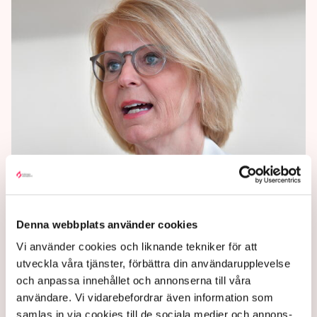
Riksdagsnej till EU-taxonomi
för hållbarhet
Denna webbplats använder cookies
En majoritet i riksdagen kräver att regeringen ska
Vi använder cookies och liknande tekniker för att
rösta nej till EU-kommissionens förslag om
utveckla våra tjänster, förbättra din användarupplevelse
klassning av hållbara investeringar, taxonomin.
och anpassa innehållet och annonserna till våra
5 years ago |
Av: TT
användare. Vi vidarebefordrar även information som
samlas in via cookies till de sociala medier och annons-