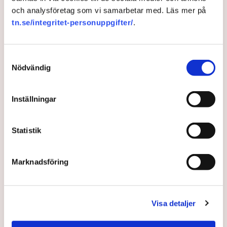
och analysföretag som vi samarbetar med. Läs mer på
tn.se/integritet-personuppgifter/
.
Samtyckesval
Nödvändig
Inställningar
Centern dissar MP-utspel om
Statistik
ränteavdrag
Marknadsföring
Gärna en avtrappat ränteavdrag. Men knappast nu, är
Centerpartiets besked.
Visa detaljer
5 years ago |
Av: TT