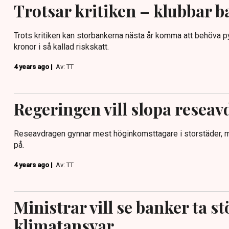
Trotsar kritiken – klubbar 
Trots kritiken kan storbankerna nästa år komma att behöva py
kronor i så kallad riskskatt.
4 years ago |
Av: TT
Regeringen vill slopa resea
Reseavdragen gynnar mest höginkomsttagare i storstäder, me
på.
4 years ago |
Av: TT
Ministrar vill se banker ta st
klimatansvar