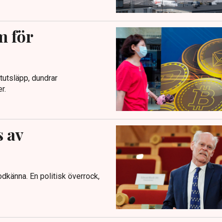
m för
tutsläpp, dundrar
r.
 av
dkänna. En politisk överrock,