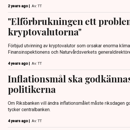
2 years ago |
Av: TT
"Elförbrukningen ett proble
kryptovalutorna"
Förbjud utvinning av kryptovalutor som orsakar enorma klima
Finansinspektionens och Naturvårdsverkets generaldirektöre
4 years ago |
Av: TT
Inflationsmål ska godkännas
politikerna
Om Riksbanken vill ändra inflationsmålet måste riksdagen go
tycker centralbanken.
4 years ago |
Av: TT