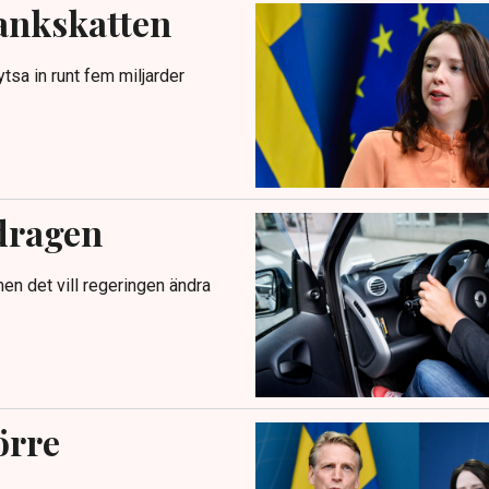
bankskatten
tsa in runt fem miljarder
vdragen
n det vill regeringen ändra
örre