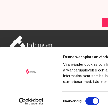
Denna webbplats använde
Vi använder cookies och lik
användarupplevelse och an
information som samlas in 
Adress: Tidningen Näringslivet, 114 82 Stockholm
Besöksadress: Storgatan 19, Stockholm
samarbetar med. Läs mer
Kontakt: redaktionen@tn.se
Samtyckesval
Nödvändig