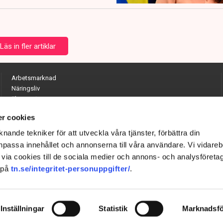
Läs in fler artiklar
Arbetsmarknad
Näringsliv
Ekonomi
Entreprenörskap
r cookies
Opinion
Hållbarhet
nande tekniker för att utveckla våra tjänster, förbättra din
Utrikes
passa innehållet och annonserna till våra användare. Vi vidareb
Krönikor
via cookies till de sociala medier och annons- och analysföreta
Quiz
 på
tn.se/integritet-personuppgifter/
.
Inställningar
Statistik
Marknadsfö