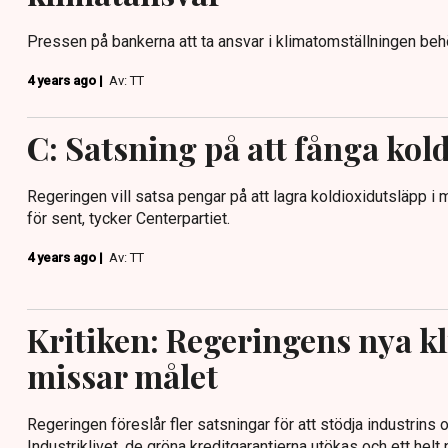
Pressen på bankerna att ta ansvar i klimatomställningen behö
4 years ago |
Av: TT
C: Satsning på att fånga kold
Regeringen vill satsa pengar på att lagra koldioxidutsläpp i m
för sent, tycker Centerpartiet.
4 years ago |
Av: TT
Kritiken: Regeringens nya k
missar målet
Regeringen föreslår fler satsningar för att stödja industrins 
Industriklivet, de gröna kreditgarantierna utökas och ett helt