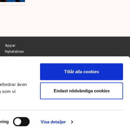
Appar
Nyhetsbrev
Arkiv
Kontakta redaktionen
Personuppgifts- och cookiepolicy
Tillåt alla cookies
Om Tidningen Näringslivet
efordrar även
Endast nödvändiga cookies
Chefredaktör och ansvarig utgivare:
g som vi
Anna Dalqvist
Kontakt: anna.dalqvist@tn.se
ring
Visa detaljer