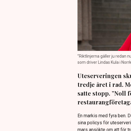
”Riktlinjerna gäller ju redan 
som driver Lindas Kula i Norrk
Uteserveringen sku
tredje året i rad.
satte stopp. ”Noll 
restaurangföretaga
En markis med fyra ben. 
sina policys för uteserver
mars ansökte om att för t