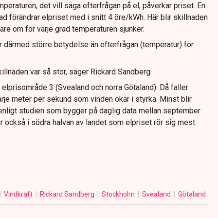
peraturen, det vill säga efterfrågan på el, påverkar priset. En
 förändrar elpriset med i snitt 4 öre/kWh. Här blir skillnaden
rare om för varje grad temperaturen sjunker.
r därmed större betydelse än efterfrågan (temperatur) för
killnaden var så stor, säger Rickard Sandberg.
 i elprisområde 3 (Svealand och norra Götaland). Då faller
rje meter per sekund som vinden ökar i styrka. Minst blir
, enligt studien som bygger på daglig data mellan september
 också i södra halvan av landet som elpriset rör sig mest.
Vindkraft
Rickard Sandberg
Stockholm
Svealand
Götaland