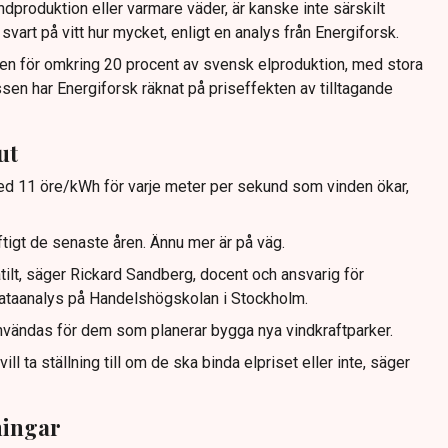
ndproduktion eller varmare väder, är kanske inte särskilt
vart på vitt hur mycket, enligt en analys från Energiforsk.
aften för omkring 20 procent av svensk elproduktion, med stora
en har Energiforsk räknat på priseffekten av tilltagande
ut
t med 11 öre/kWh för varje meter per sekund som vinden ökar,
ftigt de senaste åren. Ännu mer är på väg.
atilt, säger Rickard Sandberg, docent och ansvarig för
dataanalys på Handelshögskolan i Stockholm.
nvändas för dem som planerar bygga nya vindkraftparker.
ll ta ställning till om de ska binda elpriset eller inte, säger
ningar