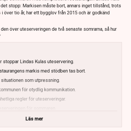
det stopp: Markisen måste bort, annars inget tillstånd, trots
s i över tio år, har ett bygglov från 2015 och är godkänd
t den över uteserveringen de två senaste somrarna, så hur
?
er stoppar Lindas Kulas uteservering.
staurangens markis med stödben tas bort.
 situationen som utpressning.
r kommunen för otydlig kommunikation.
etliga regler för uteserveringar.
uteserveringen för sommaren.
Läs mer