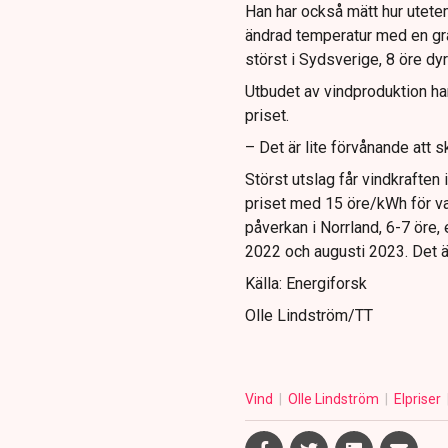
Han har också mätt hur utetem
ändrad temperatur med en grad
störst i Sydsverige, 8 öre dy
Utbudet av vindproduktion ha
priset.
– Det är lite förvånande att s
Störst utslag får vindkraften
priset med 15 öre/kWh för va
påverkan i Norrland, 6-7 öre
2022 och augusti 2023. Det är
Källa: Energiforsk
Olle Lindström/TT
Vind
Olle Lindström
Elpriser