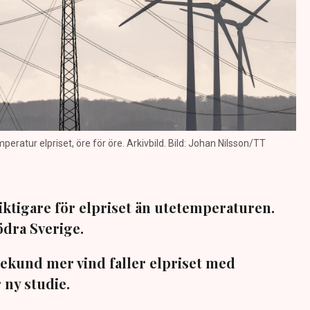
eratur elpriset, öre för öre. Arkivbild. Bild: Johan Nilsson/TT
iktigare för elpriset än utetemperaturen.
södra Sverige.
sekund mer vind faller elpriset med
 ny studie.