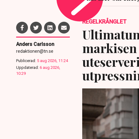
REGELKRÅNGLET
Ultimatum
markisen 
Anders Carlsson
redaktionen@tn.se
uteserver
Publicerad:
5 aug 2026, 11:24
Uppdaterad:
6 aug 2026,
utpressni
10:29