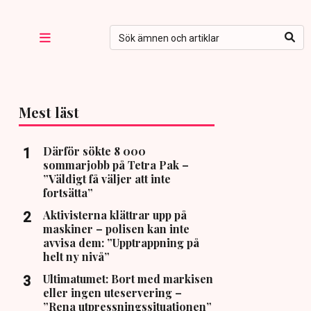
Mest läst
Därför sökte 8 000
sommarjobb på Tetra Pak –
”Väldigt få väljer att inte
fortsätta”
Aktivisterna klättrar upp på
maskiner – polisen kan inte
avvisa dem: ”Upptrappning på
helt ny nivå”
Ultimatumet: Bort med markisen
eller ingen uteservering –
”Rena utpressningssituationen”