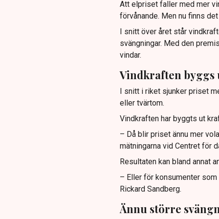
Att elpriset faller med mer vi
förvånande. Men nu finns det s
I snitt över året står vindkr
svängningar. Med den premiss
vindar.
Vindkraften byggs 
I snitt i riket sjunker prise
eller tvärtom.
Vindkraften har byggts ut kra
– Då blir priset ännu mer vol
mätningarna vid Centret för 
Resultaten kan bland annat a
– Eller för konsumenter som vi
Rickard Sandberg.
Ännu större sväng