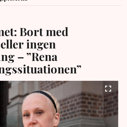
et: Bort med
eller ingen
ing – ”Rena
ngssituationen”