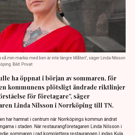
nu så min markis med ben är inte längre tillåten”, säger Linda Nilsson
öping. Bild: Privat
lle ha öppnat i början av sommaren, för
 Men kommunens plötsligt ändrade riktlinjer
förståelse för företagare”, säger
ren Linda Nilsson i Norrköping till TN.
Den har hamnat i centrum när Norrköpings kommun ändrat
ingarna i staden. När restaurangföretagaren Linda Nilsson i
redje sommaren i rad komplettera restaurangen Lindas Kula