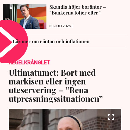
Skandia höjer boräntor –
”Bankerna följer efter”
30 JULI 2026 |
Läs mer om räntan och inflationen
REGELKRÅNGLET
Ultimatumet: Bort med
markisen eller ingen
uteservering – ”Rena
utpressningssituationen”