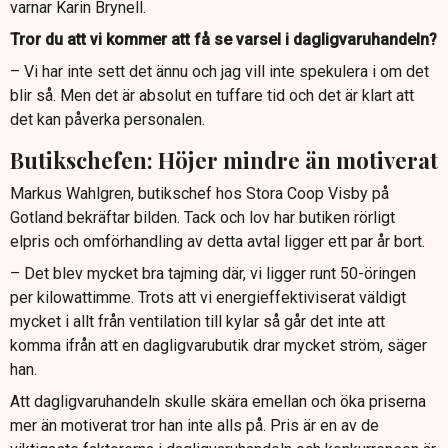
varnar Karin Brynell.
Tror du att vi kommer att få se varsel i dagligvaruhandeln?
– Vi har inte sett det ännu och jag vill inte spekulera i om det
blir så. Men det är absolut en tuffare tid och det är klart att
det kan påverka personalen.
Butikschefen: Höjer mindre än motiverat
Markus Wahlgren, butikschef hos Stora Coop Visby på
Gotland bekräftar bilden. Tack och lov har butiken rörligt
elpris och omförhandling av detta avtal ligger ett par år bort.
– Det blev mycket bra tajming där, vi ligger runt 50-öringen
per kilowattimme. Trots att vi energieffektiviserat väldigt
mycket i allt från ventilation till kylar så går det inte att
komma ifrån att en dagligvarubutik drar mycket ström, säger
han.
Att dagligvaruhandeln skulle skära emellan och öka priserna
mer än motiverat tror han inte alls på. Pris är en av de