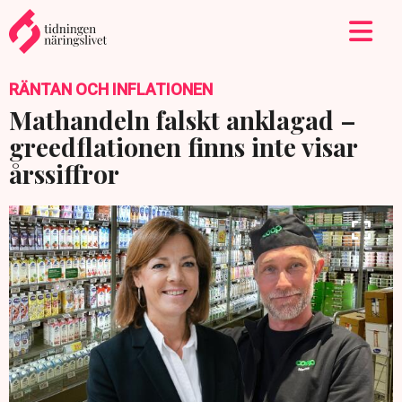
RÄNTAN OCH INFLATIONEN
Mathandeln falskt anklagad –
greedflationen finns inte visar
årssiffror