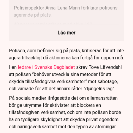
Polisinspektör Anna-Lena Mann förklarar polisens
agerande på plats.
40 personer misstänks med cirka 120
brottsmisstankar kopplade.
Läs mer
Polisen använder drönare och uniformerad polis
för att dokumentera bevis.
Polisen, som befinner sig på plats, kritiseras för att inte
agera tillräckligt då aktionerna kan fortgå för öppen ridå.
Samtidigt är polisarbetet komplext när det gäller
att navigera juridiska rättigheter och gränser.
I en
ledare i Svenska Dagbladet
skrev Tove Lifvendahl
att polisen ”behöver utveckla sina metoder för att
skydda tillståndsgivna verksamheter” mot sabotage,
och varnade för att det annars råder ”djungelns lag”.
På sociala medier ifrågasätts det om allemansrätten
bör ge utrymme för aktivister att blockera en
tillståndsgiven verksamhet, och om inte polisen borde
ha en tydligare skyldighet att skydda privat egendom
och näringsverksamhet mot den typen av störningar.