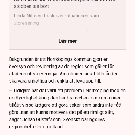
stödben tas bort.
Linda Nilsson beskriver situationen som
utpressning.
Flera krögare kritiserar kommunen för otydlig
kommunikation.
Läs mer
Kommunen vill skapa enhetliga regler för
uteserveringar.
Bakgrunden är att Norrköpings kommun gjort en
översyn och revidering av de regler som gäller för
Lindas Kula ställer in uteserveringen för
stadens uteserveringar. Ambitionen är att tillstånden
sommaren.
ska vara enhetliga och enkla att leva upp till.
– Tidigare har det varit ett problem i Norrköping med en
godtycklighet kring den här branschen, där kommunen
tillåtit vissa krögare att göra saker som andra inte fått
göra utan att kunna motivera det på ett rimligt sätt,
säger Johan Gustafsson, Svenskt Näringslivs
regionchef i Östergötland.