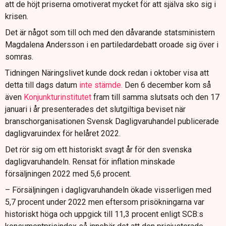
att de höjt priserna omotiverat mycket för att själva sko sig i
krisen.
Det är något som till och med den dåvarande statsministern
Magdalena Andersson i en partiledardebatt oroade sig över i
somras.
Tidningen Näringslivet kunde dock redan i oktober visa att
detta till dags datum
inte stämde.
Den 6 december kom så
även
Konjunkturinstitutet
fram till samma slutsats och den 17
januari i år presenterades det slutgiltiga beviset när
branschorganisationen Svensk Dagligvaruhandel publicerade
dagligvaruindex för helåret 2022.
Det rör sig om ett historiskt svagt år för den svenska
dagligvaruhandeln. Rensat för inflation minskade
försäljningen 2022 med 5,6 procent.
– Försäljningen i dagligvaruhandeln ökade visserligen med
5,7 procent under 2022 men eftersom prisökningarna var
historiskt höga och uppgick till 11,3 procent enligt SCB:s