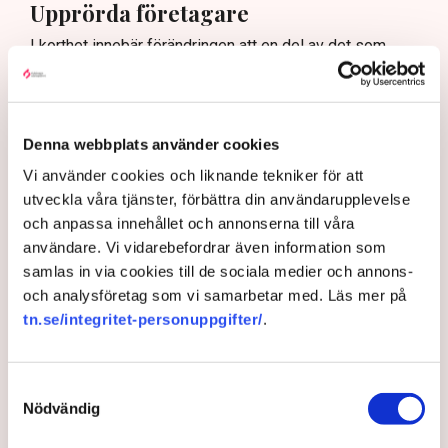
Upprörda företagare
I korthet innebär förändringen att en del av det som
kallas allmän platsmark ändras till att bli så kallad
kvartersmark. Allmän platsmark är till för allmänheten
och kan bara upplåtas för annan verksamhet, till
exempel en uteservering, under begränsad tid och får
Denna webbplats använder cookies
inte ha alltför omfattande konstruktioner som väggar
Vi använder cookies och liknande tekniker för att
och inglasning.
utveckla våra tjänster, förbättra din användarupplevelse
– Det har funnits konstruktioner runt uteserveringarna
och anpassa innehållet och annonserna till våra
som inte varit öppna och sådana är inte tillåtna på
användare. Vi vidarebefordrar även information som
offentlig mark. Därför görs förändringarna, säger Maria
samlas in via cookies till de sociala medier och annons-
Egebäck, enhetschef på driftstöd och service i
och analysföretag som vi samarbetar med. Läs mer på
Norrköping.
tn.se/integritet-personuppgifter/
.
Förändringen från allmän platsmark till kvartersmark
medger att den kan hyras ut under längre tid och andra
Samtyckesval
villkor. Det kräver dock en ändring i detaljplanen för
Nödvändig
kommunen vilket är en tidskrävande process som kan
vara klar i slutet av nästa år och där har Linda Nilsson