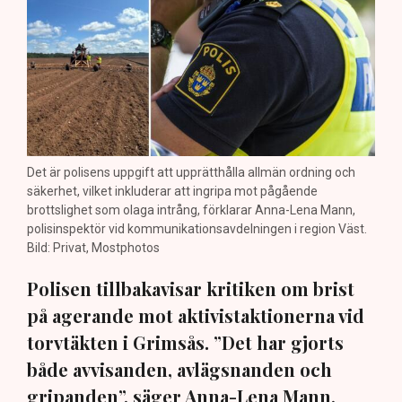
Det är polisens uppgift att upprätthålla allmän ordning och
säkerhet, vilket inkluderar att ingripa mot pågående
brottslighet som olaga intrång, förklarar Anna-Lena Mann,
polisinspektör vid kommunikationsavdelningen i region Väst.
Bild: Privat, Mostphotos
Polisen tillbakavisar kritiken om brist
på agerande mot aktivistaktionerna vid
torvtäkten i Grimsås. ”Det har gjorts
både avvisanden, avlägsnanden och
gripanden”, säger Anna-Lena Mann,