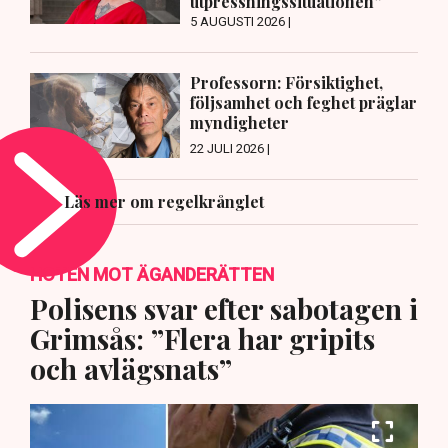
utpressningssituationen”
5 AUGUSTI 2026 |
Professorn: Försiktighet,
följsamhet och feghet präglar
myndigheter
22 JULI 2026 |
Läs mer om regelkrånglet
HOTEN MOT ÄGANDERÄTTEN
Polisens svar efter sabotagen i
Grimsås: ”Flera har gripits
och avlägsnats”