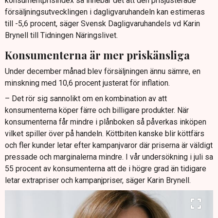
konsumentprisindex så innebär det att den prisjusterade
försäljningsutvecklingen i dagligvaruhandeln kan estimeras
till -5,6 procent, säger Svensk Dagligvaruhandels vd Karin
Brynell till Tidningen Näringslivet.
Konsumenterna är mer priskänsliga
Under december månad blev försäljningen ännu sämre, en
minskning med 10,6 procent justerat för inflation.
– Det rör sig sannolikt om en kombination av att
konsumenterna köper färre och billigare produkter. När
konsumenterna får mindre i plånboken så påverkas inköpen
vilket spiller över på handeln. Köttbiten kanske blir köttfärs
och fler kunder letar efter kampanjvaror där priserna är väldigt
pressade och marginalerna mindre. I vår undersökning i juli sa
55 procent av konsumenterna att de i högre grad än tidigare
letar extrapriser och kampanjpriser, säger Karin Brynell.