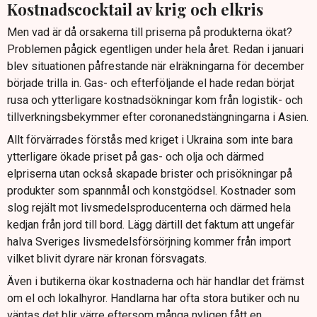
Kostnadscocktail av krig och elkris
Men vad är då orsakerna till priserna på produkterna ökat?
Problemen pågick egentligen under hela året. Redan i januari
blev situationen påfrestande när elräkningarna för december
började trilla in. Gas- och efterföljande el hade redan börjat
rusa och ytterligare kostnadsökningar kom från logistik- och
tillverkningsbekymmer efter coronanedstängningarna i Asien.
Allt förvärrades förstås med kriget i Ukraina som inte bara
ytterligare ökade priset på gas- och olja och därmed
elpriserna utan också skapade brister och prisökningar på
produkter som spannmål och konstgödsel. Kostnader som
slog rejält mot livsmedelsproducenterna och därmed hela
kedjan från jord till bord. Lägg därtill det faktum att ungefär
halva Sveriges livsmedelsförsörjning kommer från import
vilket blivit dyrare när kronan försvagats.
Även i butikerna ökar kostnaderna och här handlar det främst
om el och lokalhyror. Handlarna har ofta stora butiker och nu
väntas det blir värre eftersom många nyligen fått en