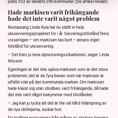
plats 253 av landets 290 kommuner. (Se artikel nedan)
Hade markisen varit frihängande
hade det inte varit något problem
Restaurang Linda Kula har nu ställt in hela
uteserveringsprojektet för i år. Serveringstillstånd finns
visserligen – om markisen tas bort – annars inget
tillstånd för uteservering.
– Det blev ju rena utpressningssituationen, säger Linda
Nilsson.
Egentligen är det inte själva markisen som är det stora
problemet, det är de fyra benen som när markisen är
utfälld vilar på den kommunala marken. Om markisen
hade klarat sig utan stödben, varit frihängande, då hade
det inte varit något bekymmer med tillstånden.
– Jag kan ju tycka att det är lite väl hård tillämpning av
de nya riktlinjerna, suckar hon.
De kraftiga protesterna från många av stadens krögare