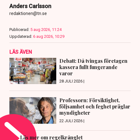
Anders Carlsson
redaktionen@tn.se
Publicerad:
5 aug 2026, 11:24
Uppdaterad:
6 aug 2026, 10:29
LÄS ÄVEN
Debatt: Då tvingas företagen
kassera fullt fungerande
varor
28 JULI 2026 |
Professorn: Försiktighet,
följsamhet och feghet präglar
myndigheter
22 JULI 2026 |
Läs mer om regelkrånglet