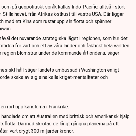
som på geopolitiskt språk kallas Indo-Pacific, alltså i stort
Stilla havet, från Afrikas östkust till västra USA. Där ligger
ch med ett Kina som rustar upp sin flotta och spänner
aiwan.
åväl det nuvarande strategiska läget i regionen, som hur det
tiden för vart och ett av våra länder och faktiskt hela världen
en region blomstrar under de kommande årtiondena, säger
inesiskt håll säger landets ambassad i Washington enligt
borde skaka av sig sina kalla kriget-mentaliteter och
n rört upp känslorna i Frankrike.
 handlade om att Australien med brittisk och amerikansk hjälp
sflotta. Därmed skrotas de långt gångna planerna på ett
ar, värt drygt 300 miljarder kronor.