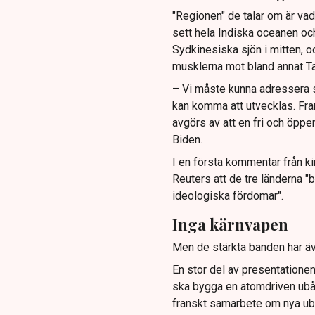
"Regionen" de talar om är vad 
sett hela Indiska oceanen och 
Sydkinesiska sjön i mitten, o
musklerna mot bland annat T
– Vi måste kunna adressera s
kan komma att utvecklas. Fram
avgörs av att en fri och öpp
Biden.
I en första kommentar från k
Reuters att de tre länderna "
ideologiska fördomar".
Inga kärnvapen
Men de stärkta banden har äve
En stor del av presentationen
ska bygga en atomdriven ubåt
franskt samarbete om nya ubåt