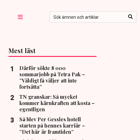
Mest läst
Därför sökte 8 000
sommarjobb på Tetra Pak –
”Väldigt få väljer att inte
fortsätta”
TN granskar: Så mycket
kommer kärnkraften att kosta –
egentligen
Så blev Per Gessles hotell
starten på hennes karriär –
”Det här är framtiden”