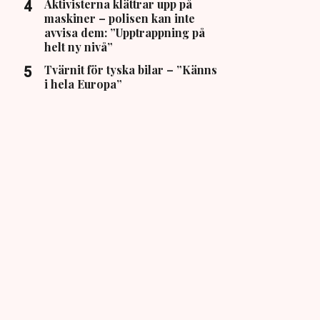
Aktivisterna klättrar upp på
maskiner – polisen kan inte
avvisa dem: ”Upptrappning på
helt ny nivå”
Tvärnit för tyska bilar – ”Känns
i hela Europa”