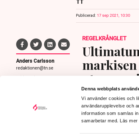
TT
Publicerad:
17 sep 2021, 10:30
REGELKRÅNGLET
Ultimatum
markisen 
Anders Carlsson
redaktionen@tn.se
uteserver
Publicerad:
5 aug 2026, 11:24
Uppdaterad:
6 aug 2026,
utpressni
Denna webbplats använde
07:35
Vi använder cookies och lik
användarupplevelse och an
information som samlas in 
samarbetar med. Läs mer