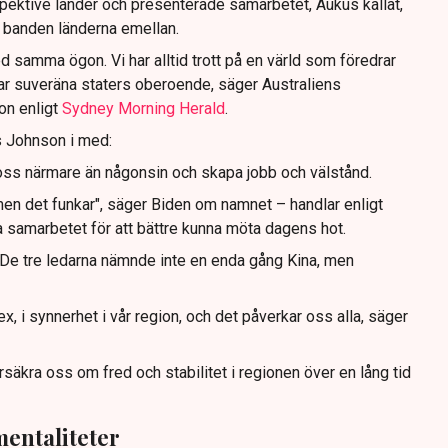
spektive länder och presenterade samarbetet, Aukus kallat,
 banden länderna emellan.
ed samma ögon. Vi har alltid trott på en värld som föredrar
rar suveräna staters oberoende, säger Australiens
on enligt
Sydney Morning Herald
.
s Johnson i med:
oss närmare än någonsin och skapa jobb och välstånd.
men det funkar", säger Biden om namnet – handlar enligt
 samarbetet för att bättre kunna möta dagens hot.
 De tre ledarna nämnde inte en enda gång Kina, men
ex, i synnerhet i vår region, och det påverkar oss alla, säger
försäkra oss om fred och stabilitet i regionen över en lång tid
mentaliteter