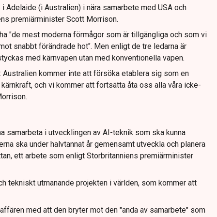
 i Adelaide (i Australien) i nära samarbete med USA och
ens premiärminister Scott Morrison.
 ha "de mest moderna förmågor som är tillgängliga och som vi
mot snabbt förändrade hot". Men enligt de tre ledarna är
estyckas med kärnvapen utan med konventionella vapen.
g: Australien kommer inte att försöka etablera sig som en
kärnkraft, och vi kommer att fortsätta åta oss alla våra icke-
orrison.
a samarbeta i utvecklingen av AI-teknik som ska kunna
nderna ska under halvtannat år gemensamt utveckla och planera
tan, ett arbete som enligt Storbritanniens premiärminister
h tekniskt utmanande projekten i världen, som kommer att
affären med att den bryter mot den "anda av samarbete" som