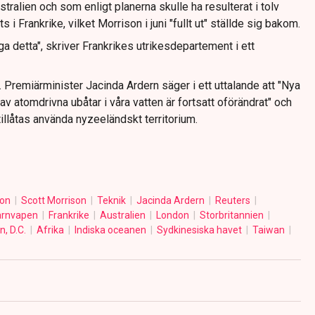
tralien och som enligt planerna skulle ha resulterat i tolv
s i Frankrike, vilket Morrison i juni "fullt ut" ställde sig bakom.
ga detta", skriver Frankrikes utrikesdepartement i ett
. Premiärminister Jacinda Ardern säger i ett uttalande att "Nya
v atomdrivna ubåtar i våra vatten är fortsatt oförändrat" och
tillåtas använda nyzeeländskt territorium.
son
Scott Morrison
Teknik
Jacinda Ardern
Reuters
ärnvapen
Frankrike
Australien
London
Storbritannien
, D.C.
Afrika
Indiska oceanen
Sydkinesiska havet
Taiwan