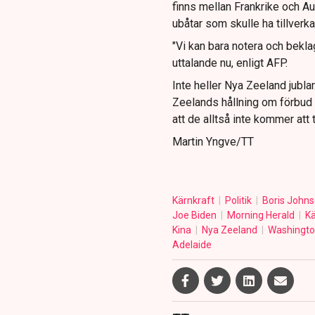
finns mellan Frankrike och Aus
ubåtar som skulle ha tillverkat
"Vi kan bara notera och bekla
uttalande nu, enligt AFP.
Inte heller Nya Zeeland jublar
Zeelands hållning om förbud a
att de alltså inte kommer att 
Martin Yngve/TT
Kärnkraft
Politik
Boris John
Joe Biden
Morning Herald
K
Kina
Nya Zeeland
Washington
Adelaide