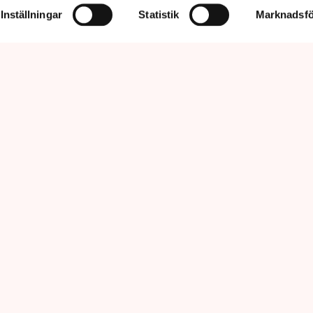
Inställningar
Statistik
Marknadsfö
nu så min markis med ben är inte längre tillåten”, säger Linda Nilsson
öping. Bild: Privat
lle ha öppnat i början av sommaren, för
 Men kommunens plötsligt ändrade riktlinjer
förståelse för företagare”, säger
ren Linda Nilsson i Norrköping till TN.