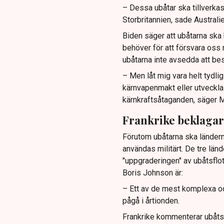
– Dessa ubåtar ska tillverkas
Storbritannien, sade Australi
Biden säger att ubåtarna ska
behöver för att försvara oss 
ubåtarna inte avsedda att b
– Men låt mig vara helt tydli
kärnvapenmakt eller utveckla 
kärnkraftsåtaganden, säger M
Frankrike beklagar
Förutom ubåtarna ska ländern
användas militärt. De tre lä
"uppgraderingen" av ubåtsflot
Boris Johnson är:
– Ett av de mest komplexa oc
pågå i årtionden.
Frankrike kommenterar ubåts