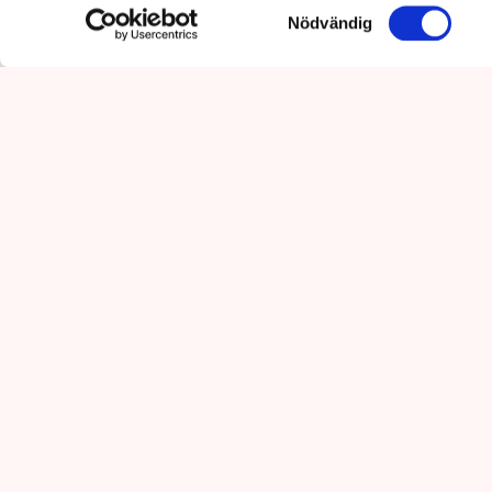
Samtyckesval
Nödvändig
”Riktlinjerna gäller ju redan 
som driver Lindas Kula i Norrk
Uteserveringen sku
tredje året i rad.
satte stopp. ”Noll 
restaurangföretaga