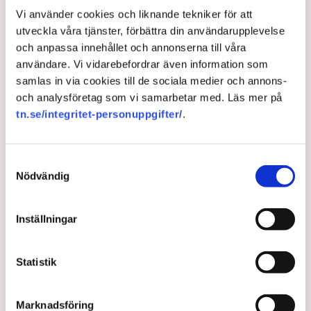
Vi använder cookies och liknande tekniker för att
utveckla våra tjänster, förbättra din användarupplevelse
och anpassa innehållet och annonserna till våra
användare. Vi vidarebefordrar även information som
samlas in via cookies till de sociala medier och annons-
Inget hopp för virusfritt Nya
och analysföretag som vi samarbetar med. Läs mer på
Zeeland
tn.se/integritet-personuppgifter/
.
Nya Zeelands regering tror inte längre att det är
Samtyckesval
möjligt att helt och hållet bli av med coronaviruset,
Nödvändig
meddelar premiärminister Jacinda Ardern med
anledning av spridningen av virusets deltavariant.
Inställningar
4 years ago |
Av: TT
Statistik
Marknadsföring