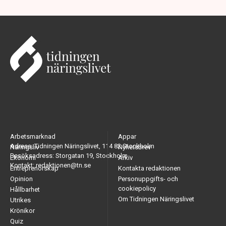
Arbetsmarknad
Appar
Adress: Tidningen Näringslivet, 114 82 Stockholm
Näringsliv
Nyhetsbrev
Besöksadress: Storgatan 19, Stockholm
Ekonomi
Arkiv
Kontakt: redaktionen@tn.se
Entreprenörskap
Kontakta redaktionen
Opinion
Personuppgifts- och
cookiepolicy
Hållbarhet
Om Tidningen Näringslivet
Utrikes
Krönikor
Quiz