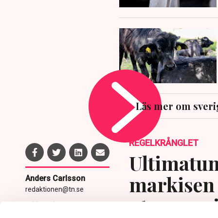
Läs mer om sveri
REGELKRÅNGLET
Ultimatum
markisen 
Anders Carlsson
redaktionen@tn.se
uteserver
Publicerad:
5 aug 2026, 11:24
Uppdaterad:
6 aug 2026,