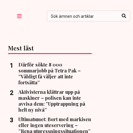
Mest läst
Därför sökte 8 000
sommarjobb på Tetra Pak –
”Väldigt få väljer att inte
fortsätta”
Aktivisterna klättrar upp på
maskiner – polisen kan inte
avvisa dem: ”Upptrappning på
helt ny nivå”
Ultimatumet: Bort med markisen
eller ingen uteservering –
”Rena utpressningssituationen”