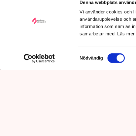
utpressni
Denna webbplats använde
10:29
Vi använder cookies och lik
användarupplevelse och an
information som samlas in 
samarbetar med. Läs mer
Samtyckesval
Nödvändig
”Riktlinjerna gäller ju redan 
som driver Lindas Kula i Norrk