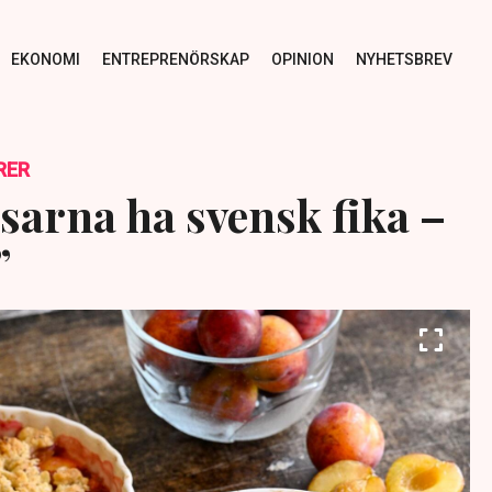
EKONOMI
ENTREPRENÖRSKAP
OPINION
NYHETSBREV
RER
isarna ha svensk fika –
”