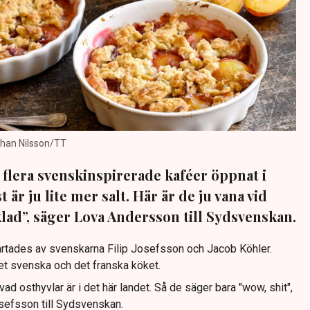
Johan Nilsson/TT
r flera svenskinspirerade kaféer öppnat i
 är ju lite mer salt. Här är de ju vana vid
lad”, säger Lova Andersson till Sydsvenskan.
artades av svenskarna Filip Josefsson och Jacob Köhler.
det svenska och det franska köket.
 vad osthyvlar är i det här landet. Så de säger bara "wow, shit",
osefsson till Sydsvenskan.