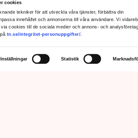
ngssituationen”
r cookies
nande tekniker för att utveckla våra tjänster, förbättra din
passa innehållet och annonserna till våra användare. Vi vidareb
via cookies till de sociala medier och annons- och analysföreta
 på
tn.se/integritet-personuppgifter/
.
Inställningar
Statistik
Marknadsfö
nu så min markis med ben är inte längre tillåten”, säger Linda Nilsson
öping. Bild: Privat