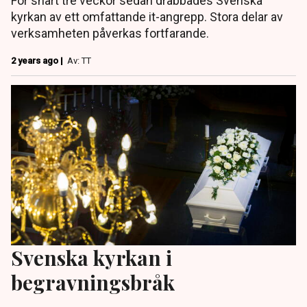
För snart tre veckor sedan drabbades Svenska
kyrkan av ett omfattande it-angrepp. Stora delar av
verksamheten påverkas fortfarande.
2 years ago |
Av: TT
Svenska kyrkan i
begravningsbråk