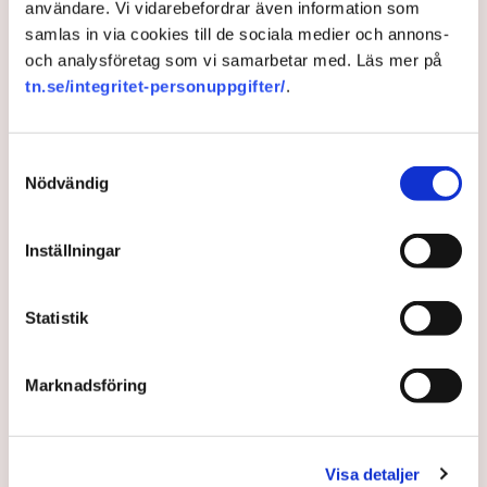
användare. Vi vidarebefordrar även information som
samlas in via cookies till de sociala medier och annons-
2 years ago |
Av: TT
och analysföretag som vi samarbetar med. Läs mer på
tn.se/integritet-personuppgifter/
.
Samtyckesval
Nödvändig
Inställningar
Statistik
Myndigheter måste skärpa
svagt cyberförsvar
Marknadsföring
Svenska myndigheter måste bli mycket bättre på att
stå emot olika typer av cyberangrepp. Många gånger
Visa detaljer