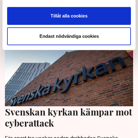
rör det sig om "enkla" attacker, konstaterar MSB i en
ny rapport.
Tillåt alla cookies
2 years ago |
Av: TT
Endast nödvändiga cookies
Svenskan kyrkan kämpar mot
cyberattack