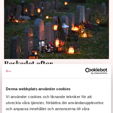
Beskedet efter
begravningsbråket:
"Skrattretande"
Denna webbplats använder cookies
Kyrkans begravningsbyråer riskerar att göra
Vi använder cookies och liknande tekniker för att
konkurrensen orättvis, enligt Konkurrensverket. Nu
utveckla våra tjänster, förbättra din användarupplevelse
föreslås flera lagändringar för att stoppa kyrkans
och anpassa innehållet och annonserna till våra
fördelar gentemot privata begravningsbyråer.