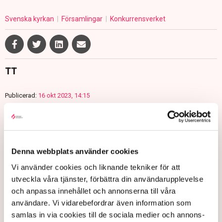
Svenska kyrkan
Församlingar
Konkurrensverket
TT
Publicerad:
16 okt 2023, 14:15
Uppdaterad:
16 okt 2023, 16:12
LÄS ÄVEN
”När en kommun agerar
Denna webbplats använder cookies
företagare blir de samhälleliga
förlusterna flera”
Vi använder cookies och liknande tekniker för att
4 AUGUSTI 2026 |
utveckla våra tjänster, förbättra din användarupplevelse
och anpassa innehållet och annonserna till våra
användare. Vi vidarebefordrar även information som
Nu blir det förbjudet för
samlas in via cookies till de sociala medier och annons-
kommuner att konkurrera med