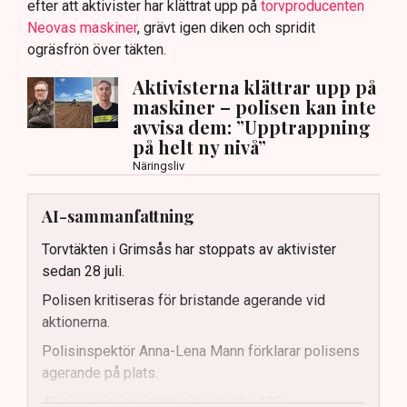
efter att aktivister har klättrat upp på
torvproducenten
Neovas maskiner
, grävt igen diken och spridit
ogräsfrön över täkten.
Aktivisterna klättrar upp på
maskiner – polisen kan inte
avvisa dem: ”Upptrappning
på helt ny nivå”
Näringsliv
AI-sammanfattning
Torvtäkten i Grimsås har stoppats av aktivister
sedan 28 juli.
Polisen kritiseras för bristande agerande vid
aktionerna.
Polisinspektör Anna-Lena Mann förklarar polisens
agerande på plats.
40 personer misstänks med cirka 120