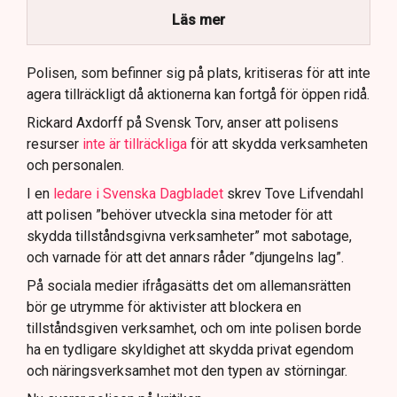
brottsmisstankar kopplade.
Läs mer
Polisen använder drönare och uniformerad polis
för att dokumentera bevis.
Polisen, som befinner sig på plats, kritiseras för att inte
agera tillräckligt då aktionerna kan fortgå för öppen ridå.
Samtidigt är polisarbetet komplext när det gäller
att navigera juridiska rättigheter och gränser.
Rickard Axdorff på Svensk Torv, anser att polisens
resurser
inte är tillräckliga
för att skydda verksamheten
och personalen.
I en
ledare i Svenska Dagbladet
skrev Tove Lifvendahl
att polisen ”behöver utveckla sina metoder för att
skydda tillståndsgivna verksamheter” mot sabotage,
och varnade för att det annars råder ”djungelns lag”.
På sociala medier ifrågasätts det om allemansrätten
bör ge utrymme för aktivister att blockera en
tillståndsgiven verksamhet, och om inte polisen borde
ha en tydligare skyldighet att skydda privat egendom
och näringsverksamhet mot den typen av störningar.