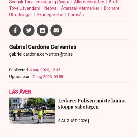
Svensk Torv : en naturlig råvara
Allemansrätten
Brott
Tove Lifvendahl
Neova
Återställ Våtmarker
Drönare
Utredningar
Skadegörelse
Grimsås
Gabriel Cardona Cervantes
gabriel.cardona.cervantes@tn.se
Publicerad:
6 aug 2026, 12:35
Uppdaterad:
7 aug 2026, 09:58
LÄS ÄVEN
Ledare: Polisen måste kunna
stoppa sabotagen
5 AUGUSTI 2026 |