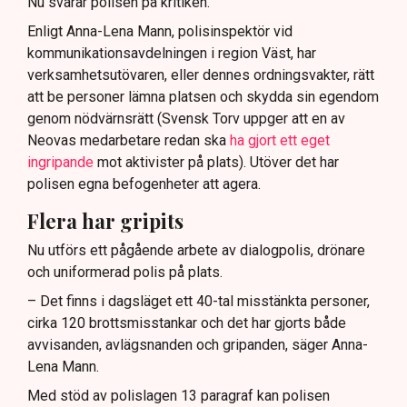
Nu svarar polisen på kritiken.
Enligt Anna-Lena Mann, polisinspektör vid
kommunikationsavdelningen i region Väst, har
verksamhetsutövaren, eller dennes ordningsvakter, rätt
att be personer lämna platsen och skydda sin egendom
genom nödvärnsrätt (Svensk Torv uppger att en av
Neovas medarbetare redan ska
ha gjort ett eget
ingripande
mot aktivister på plats). Utöver det har
polisen egna befogenheter att agera.
Flera har gripits
Nu utförs ett pågående arbete av dialogpolis, drönare
och uniformerad polis på plats.
– Det finns i dagsläget ett 40-tal misstänkta personer,
cirka 120 brottsmisstankar och det har gjorts både
avvisanden, avlägsnanden och gripanden, säger Anna-
Lena Mann.
Med stöd av polislagen 13 paragraf kan polisen