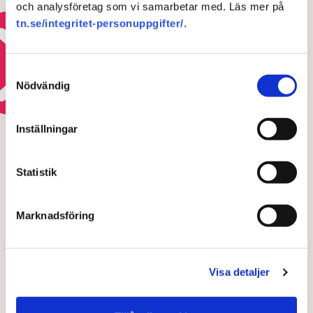
och analysföretag som vi samarbetar med. Läs mer på
företag
tn.se/integritet-personuppgifter/
.
7 MAJ 2026 |
Läs mer om osund konkurrens
Samtyckesval
Nödvändig
HOTEN MOT ÄGANDERÄTTEN
Inställningar
Polisens svar efter sabotagen i
Grimsås: ”Flera har gripits
Statistik
och avlägsnats”
Marknadsföring
Visa detaljer