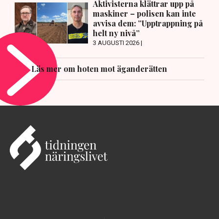
Aktivisterna klättrar upp på
maskiner – polisen kan inte
avvisa dem: ”Upptrappning på
helt ny nivå”
3 AUGUSTI 2026 |
Läs mer om hoten mot äganderätten