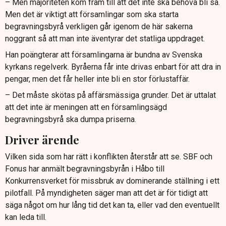
– Men majoriteten kom fram till att det inte ska behöva bli så.
Men det är viktigt att församlingar som ska starta
begravningsbyrå verkligen går igenom de här sakerna
noggrant så att man inte äventyrar det statliga uppdraget.
Han poängterar att församlingarna är bundna av Svenska
kyrkans regelverk. Byråerna får inte drivas enbart för att dra in
pengar, men det får heller inte bli en stor förlustaffär.
– Det måste skötas på affärsmässiga grunder. Det är uttalat
att det inte är meningen att en församlingsägd
begravningsbyrå ska dumpa priserna.
Driver ärende
Vilken sida som har rätt i konflikten återstår att se. SBF och
Fonus har anmält begravningsbyrån i Håbo till
Konkurrensverket för missbruk av dominerande ställning i ett
pilotfall. På myndigheten säger man att det är för tidigt att
säga något om hur lång tid det kan ta, eller vad den eventuellt
kan leda till.