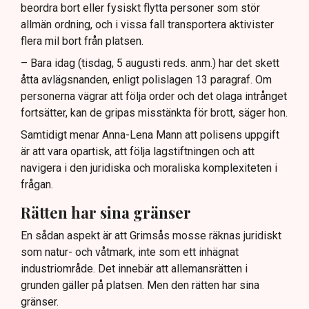
beordra bort eller fysiskt flytta personer som stör
allmän ordning, och i vissa fall transportera aktivister
flera mil bort från platsen.
– Bara idag (tisdag, 5 augusti reds. anm.) har det skett
åtta avlägsnanden, enligt polislagen 13 paragraf. Om
personerna vägrar att följa order och det olaga intrånget
fortsätter, kan de gripas misstänkta för brott, säger hon.
Samtidigt menar Anna-Lena Mann att polisens uppgift
är att vara opartisk, att följa lagstiftningen och att
navigera i den juridiska och moraliska komplexiteten i
frågan.
Rätten har sina gränser
En sådan aspekt är att Grimsås mosse räknas juridiskt
som natur- och våtmark, inte som ett inhägnat
industriområde. Det innebär att allemansrätten i
grunden gäller på platsen. Men den rätten har sina
gränser.