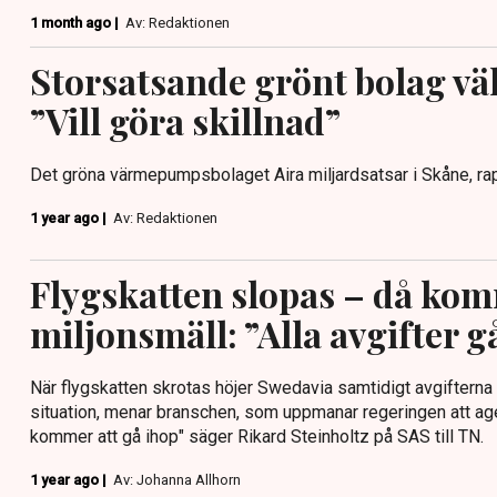
1 month ago |
Av: Redaktionen
Storsatsande grönt bolag väl
”Vill göra skillnad”
Det gröna värmepumpsbolaget Aira miljardsatsar i Skåne, r
1 year ago |
Av: Redaktionen
Flygskatten slopas – då ko
miljonsmäll: ”Alla avgifter g
När flygskatten skrotas höjer Swedavia samtidigt avgifterna 
situation, menar branschen, som uppmanar regeringen att age
kommer att gå ihop" säger Rikard Steinholtz på SAS till TN.
1 year ago |
Av: Johanna Allhorn