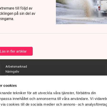
tremare till följd av
cklingen på sin del av
ningarna.
Läs in fler artiklar
Arbetsmarknad
Näringsliv
Ekonomi
Entreprenörskap
r cookies
Opinion
Hållbarhet
nande tekniker för att utveckla våra tjänster, förbättra din
Utrikes
passa innehållet och annonserna till våra användare. Vi vidareb
Krönikor
via cookies till de sociala medier och annons- och analysföreta
Quiz