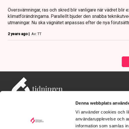
Översvämningar, ras och skred blir vanligare när vädret blir ex
klimatförändringarna. Parallellt bjuder den snabba teknikutve
utmaningar. Nu ska vägnätet anpassas efter de nya förutsätt
2 years ago |
Av: TT
Denna webbplats använde
Vi använder cookies och lik
användarupplevelse och an
information som samlas in 
Adress: Tidningen Näringslivet, 114 82 Stockholm