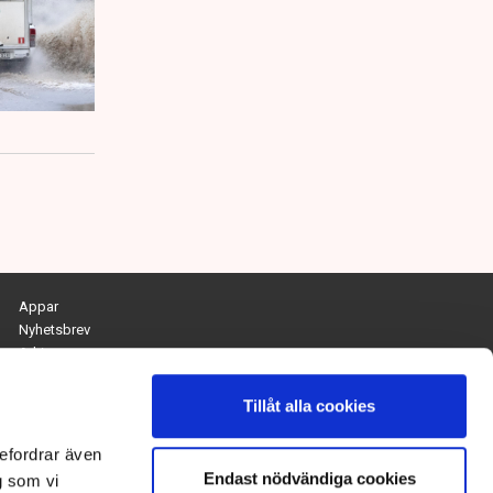
Appar
Nyhetsbrev
Arkiv
Kontakta redaktionen
Personuppgifts- och cookiepolicy
Tillåt alla cookies
Om Tidningen Näringslivet
efordrar även
Endast nödvändiga cookies
Chefredaktör och ansvarig utgivare:
g som vi