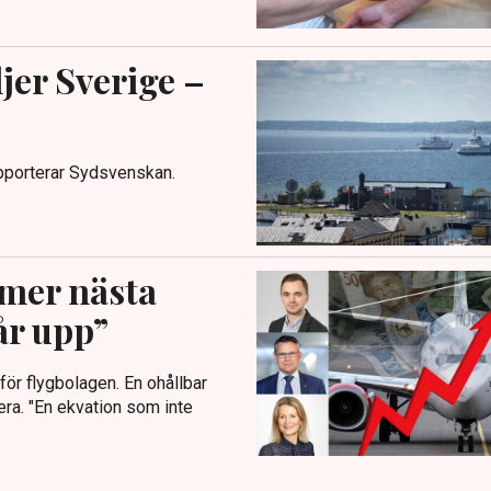
jer Sverige –
apporterar Sydsvenskan.
mmer nästa
år upp”
för flygbolagen. En ohållbar
ra. "En ekvation som inte