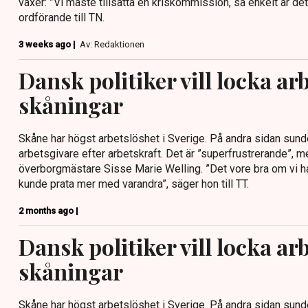
växer: ”Vi måste tillsätta en kriskommission, så enkelt är de
ordförande till TN.
3 weeks ago |
Av: Redaktionen
Dansk politiker vill locka ar
skåningar
Skåne har högst arbetslöshet i Sverige. På andra sidan sunde
arbetsgivare efter arbetskraft. Det är ”superfrustrerande”,
överborgmästare Sisse Marie Welling. ”Det vore bra om vi 
kunde prata mer med varandra”, säger hon till TT.
2 months ago |
Dansk politiker vill locka ar
skåningar
Skåne har högst arbetslöshet i Sverige. På andra sidan sunde