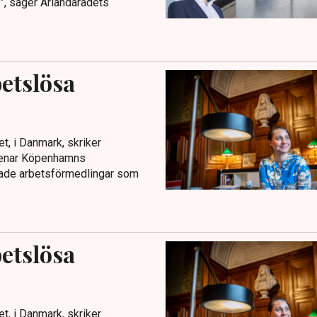
t”, säger Arlandarådets
betslösa
t, i Danmark, skriker
 menar Köpenhamns
hade arbetsförmedlingar som
betslösa
t, i Danmark, skriker