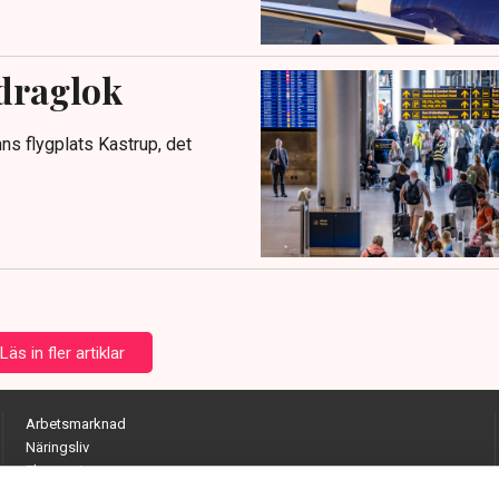
 draglok
s flygplats Kastrup, det
Läs in fler artiklar
Arbetsmarknad
Näringsliv
Ekonomi
Entreprenörskap