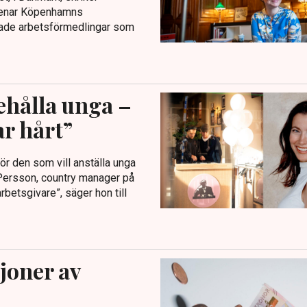
 menar Köpenhamns
hade arbetsförmedlingar som
ehålla unga –
ar hårt”
för den som vill anställa unga
 Persson, country manager på
betsgivare”, säger hon till
joner av