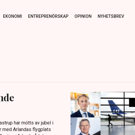
EKONOMI
ENTREPRENÖRSKAP
OPINION
NYHETSBREV
ande
trup har mötts av jubel i
r med Arlandas flygplats