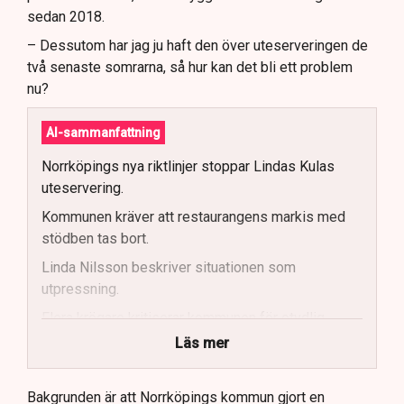
sedan 2018.
– Dessutom har jag ju haft den över uteserveringen de
två senaste somrarna, så hur kan det bli ett problem
nu?
AI-sammanfattning
Norrköpings nya riktlinjer stoppar Lindas Kulas
uteservering.
Kommunen kräver att restaurangens markis med
stödben tas bort.
Linda Nilsson beskriver situationen som
utpressning.
Flera krögare kritiserar kommunen för otydlig
kommunikation.
Läs mer
Kommunen vill skapa enhetliga regler för
uteserveringar.
Bakgrunden är att Norrköpings kommun gjort en