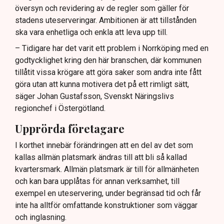
översyn och revidering av de regler som gäller för
Lindas Kula ställer in uteserveringen för
stadens uteserveringar. Ambitionen är att tillstånden
sommaren.
ska vara enhetliga och enkla att leva upp till.
– Tidigare har det varit ett problem i Norrköping med en
godtycklighet kring den här branschen, där kommunen
tillåtit vissa krögare att göra saker som andra inte fått
göra utan att kunna motivera det på ett rimligt sätt,
säger Johan Gustafsson, Svenskt Näringslivs
regionchef i Östergötland.
Upprörda företagare
I korthet innebär förändringen att en del av det som
kallas allmän platsmark ändras till att bli så kallad
kvartersmark. Allmän platsmark är till för allmänheten
och kan bara upplåtas för annan verksamhet, till
exempel en uteservering, under begränsad tid och får
inte ha alltför omfattande konstruktioner som väggar
och inglasning.