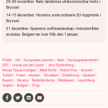
29-30 november: Nato-ländernas utrikesministrar möts i
Bryssel.
14-15 december: Höstens sista ordinarie EU-toppmöte i
Bryssel.
31 december: Spaniens ordförandeskap i ministerrådet
avslutas. Belgien tar över från den 1 januari.
Politik
Val
Europeiska unionen
Nato
Europaparlamentet
EPC
Ursula von der Leyen
Jens Stoltenberg
Recep Tayyip Erdoğan
Mark Rutte
Robert Fico
Bryssel
Turkiet
Polen
Hessen
Slovakien
Strasbourg
Spanien
Bayern
Ukraina
Nederländerna
Moldavien
Luxemburg
Ungern
Belgien
Prag