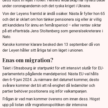
dess vuxit in rejält i rollen. Hennes ledarskap har hyllats både
under coronapandemin och det ryska kriget i Ukraina.
Von der Leyens framtid är ändå osäker. Nästa år fyller hon 65
och det är oklart om hon tänker pensionera sig eller är villig
att kandidera för ännu en femårsperiod – eller rentav siktar
på att efterträda Jens Stoltenberg som generalsekreterare i
Nato.
Kanske kommer klarare besked den 13 september då von
der Leyen håller sitt årliga tal om läget i unionen.
Enas om migration?
Talet i Strasbourg är startpunkt för ett intensivt slutår för EU-
parlamentets pågående mandatperiod. Nästa EU-val hålls
den 6-9 juni 2024. Ju närmare det datumet kommer, desto
svårare kommer det bli att nå enighet då ledamöter och
partier behöver positionera sig inför valkampanjen.
Frågan är vad man kommer överens om innan dess. Högst
upp på listan står migrationspolitiken där intensiva