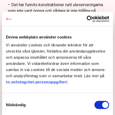
– Det har funnits konstruktioner runt uteserveringarna
som inte varit öppna och sådana är inte tillåtna på
offentlig mark. Därför görs förändringarna, säger Maria
Egebäck, enhetschef på driftstöd och service i
Norrköping.
Denna webbplats använder cookies
Förändringen från allmän platsmark till kvartersmark
medger att den kan hyras ut under längre tid och andra
Vi använder cookies och liknande tekniker för att
villkor. Det kräver dock en ändring i detaljplanen för
utveckla våra tjänster, förbättra din användarupplevelse
kommunen vilket är en tidskrävande process som kan
och anpassa innehållet och annonserna till våra
vara klar i slutet av nästa år och där har Linda Nilsson
användare. Vi vidarebefordrar även information som
och ett flertal andra restaurangföretagare hamnat i kläm.
samlas in via cookies till de sociala medier och annons-
och analysföretag som vi samarbetar med. Läs mer på
– Riktlinjerna gäller ju redan nu så min markis med ben
tn.se/integritet-personuppgifter/
.
är inte längre tillåten, säger Linda Nilsson.
Upprördheten har därför varit stor bland krögarna i
Norrköping som sett sig tvungna att riva bort markiser,
Samtyckesval
staket, inglasningar och liknande delar av
Nödvändig
uteserveringarna. De menar också att