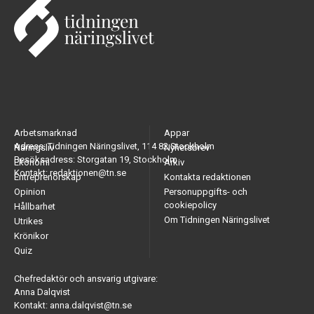
Arbetsmarknad
Appar
Adress: Tidningen Näringslivet, 114 82 Stockholm
Näringsliv
Nyhetsbrev
Besöksadress: Storgatan 19, Stockholm
Ekonomi
Arkiv
Kontakt: redaktionen@tn.se
Entreprenörskap
Kontakta redaktionen
Opinion
Personuppgifts- och
cookiepolicy
Hållbarhet
Om Tidningen Näringslivet
Utrikes
Krönikor
Quiz
Chefredaktör och ansvarig utgivare:
Anna Dalqvist
Kontakt: anna.dalqvist@tn.se