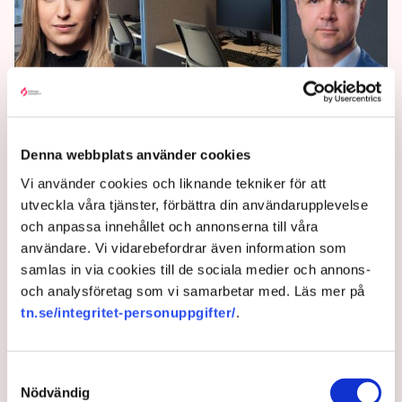
Denna webbplats använder cookies
Debatt: Stora skillnader
Vi använder cookies och liknande tekniker för att
mellan kvinnor och män i
utveckla våra tjänster, förbättra din användarupplevelse
företagandet
och anpassa innehållet och annonserna till våra
användare. Vi vidarebefordrar även information som
samlas in via cookies till de sociala medier och annons-
Trots att båda könen upplever att de har goda
och analysföretag som vi samarbetar med. Läs mer på
möjligheter att starta eget driver dubbelt så många
tn.se/integritet-personuppgifter/
.
män som kvinnor företag, skriver Isabelle Galte
Schermer och Nikolay Angelov, Svenskt Näringsliv, i
en debattartikel i Esbri.
Samtyckesval
Nödvändig
2 years ago |
Av: Redaktionen