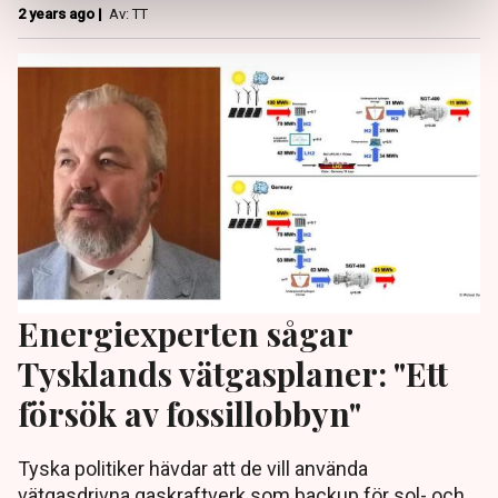
2 years ago |
Av: TT
Energiexperten sågar
Tysklands vätgasplaner: "Ett
försök av fossillobbyn"
Tyska politiker hävdar att de vill använda
vätgasdrivna gaskraftverk som backup för sol- och