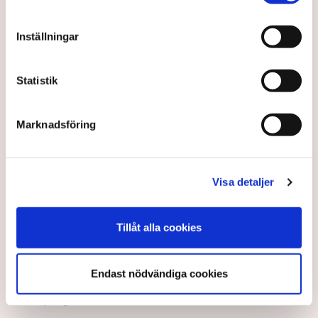
Inställningar
Statistik
Marknadsföring
Visa detaljer
Sverige sämst - men ljusning
väntas
Tillåt alla cookies
Sverige är sämst i EU – men kan hoppas på tillväxt
Endast nödvändiga cookies
igen, siar EU-kommissionen i sin ekonomiska
vinterprognos.