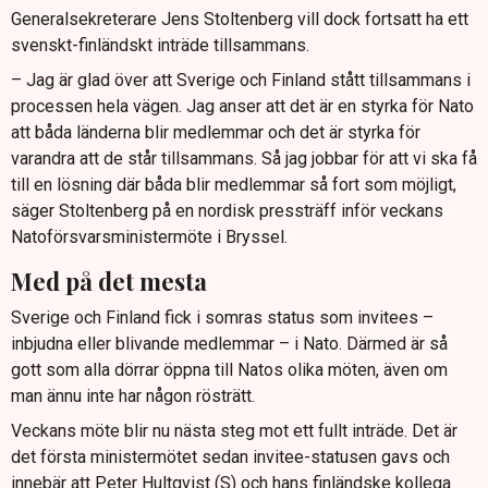
Generalsekreterare Jens Stoltenberg vill dock fortsatt ha ett
svenskt-finländskt inträde tillsammans.
– Jag är glad över att Sverige och Finland stått tillsammans i
processen hela vägen. Jag anser att det är en styrka för Nato
att båda länderna blir medlemmar och det är styrka för
varandra att de står tillsammans. Så jag jobbar för att vi ska få
till en lösning där båda blir medlemmar så fort som möjligt,
säger Stoltenberg på en nordisk pressträff inför veckans
Natoförsvarsministermöte i Bryssel.
Med på det mesta
Sverige och Finland fick i somras status som invitees –
inbjudna eller blivande medlemmar – i Nato. Därmed är så
gott som alla dörrar öppna till Natos olika möten, även om
man ännu inte har någon rösträtt.
Veckans möte blir nu nästa steg mot ett fullt inträde. Det är
det första ministermötet sedan invitee-statusen gavs och
innebär att Peter Hultqvist (S) och hans finländske kollega