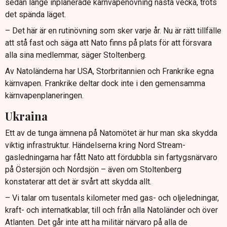
sedan länge inplanerade kärnvapenövning nästa vecka, trots
det spända läget.
– Det här är en rutinövning som sker varje år. Nu är rätt tillfälle
att stå fast och säga att Nato finns på plats för att försvara
alla sina medlemmar, säger Stoltenberg.
Av Natoländerna har USA, Storbritannien och Frankrike egna
kärnvapen. Frankrike deltar dock inte i den gemensamma
kärnvapenplaneringen.
Ukraina
Ett av de tunga ämnena på Natomötet är hur man ska skydda
viktig infrastruktur. Händelserna kring Nord Stream-
gasledningarna har fått Nato att fördubbla sin fartygsnärvaro
på Östersjön och Nordsjön – även om Stoltenberg
konstaterar att det är svårt att skydda allt.
– Vi talar om tusentals kilometer med gas- och oljeledningar,
kraft- och internatkablar, till och från alla Natoländer och över
Atlanten. Det går inte att ha militär närvaro på alla de