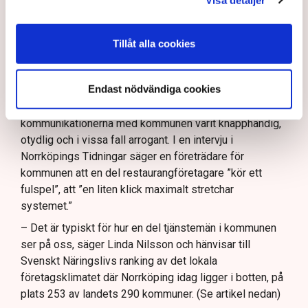
– Riktlinjerna gäller ju redan nu så min markis med ben
är inte längre tillåten, säger Linda Nilsson.
Tillåt alla cookies
Upprördheten har därför varit stor bland krögarna i
Norrköping som sett sig tvungna att riva bort markiser,
Endast nödvändiga cookies
staket, inglasningar och liknande delar av
uteserveringarna. De menar också att
kommunikationerna med kommunen varit knapphändig,
otydlig och i vissa fall arrogant. I en intervju i
Norrköpings Tidningar säger en företrädare för
kommunen att en del restaurangföretagare ”kör ett
fulspel”, att ”en liten klick maximalt stretchar
systemet.”
– Det är typiskt för hur en del tjänstemän i kommunen
ser på oss, säger Linda Nilsson och hänvisar till
Svenskt Näringslivs ranking av det lokala
företagsklimatet där Norrköping idag ligger i botten, på
plats 253 av landets 290 kommuner. (Se artikel nedan)