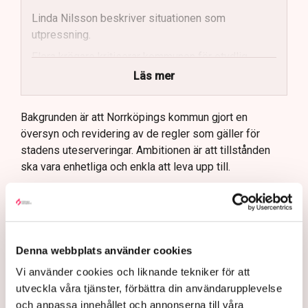
Linda Nilsson beskriver situationen som
utpressning.
Flera krögare kritiserar kommunen för otydlig
kommunikation.
Läs mer
Kommunen vill skapa enhetliga regler för
uteserveringar.
Bakgrunden är att Norrköpings kommun gjort en
översyn och revidering av de regler som gäller för
Lindas Kula ställer in uteserveringen för
stadens uteserveringar. Ambitionen är att tillstånden
sommaren.
ska vara enhetliga och enkla att leva upp till.
– Tidigare har det varit ett problem i Norrköping med en
godtycklighet kring den här branschen, där kommunen
tillåtit vissa krögare att göra saker som andra inte fått
göra utan att kunna motivera det på ett rimligt sätt,
Denna webbplats använder cookies
säger Johan Gustafsson, Svenskt Näringslivs
regionchef i Östergötland.
Vi använder cookies och liknande tekniker för att
utveckla våra tjänster, förbättra din användarupplevelse
Upprörda företagare
och anpassa innehållet och annonserna till våra