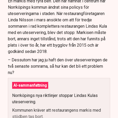
En markis med fyra ben. Den har hamnat i centrum när
Norrköpings kommun ändrat sina policys för
uteserveringarna i staden. När restaurangföretagaren
Linda Nilsson i mars ansökte om att för tredje
sommaren i rad komplettera restaurangen Lindas Kula
med en uteservering, blev det stopp: Markisen måste
bort, annars inget tillstånd, trots att den har funnits på
plats i över tio år, har ett bygglov från 2015 och är
godkänd sedan 2018.
– Dessutom har jag ju haft den över uteserveringen de
två senaste somrarna, så hur kan det bli ett problem
nu?
AI-sammanfattning
Norrköpings nya riktlinjer stoppar Lindas Kulas
uteservering.
Kommunen kräver att restaurangens markis med
stödben tas bort.