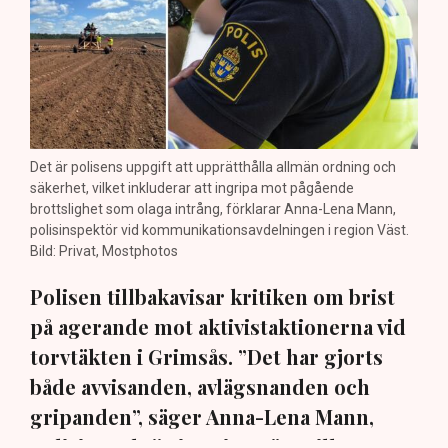
Det är polisens uppgift att upprätthålla allmän ordning och
säkerhet, vilket inkluderar att ingripa mot pågående
brottslighet som olaga intrång, förklarar Anna-Lena Mann,
polisinspektör vid kommunikationsavdelningen i region Väst.
Bild: Privat, Mostphotos
Polisen tillbakavisar kritiken om brist
på agerande mot aktivistaktionerna vid
torvtäkten i Grimsås. ”Det har gjorts
både avvisanden, avlägsnanden och
gripanden”, säger Anna-Lena Mann,
polisinspektör i region Väst, till TN.