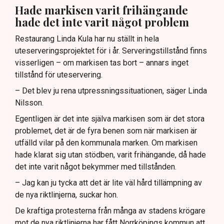
Hade markisen varit frihängande
hade det inte varit något problem
Restaurang Linda Kula har nu ställt in hela
uteserveringsprojektet för i år. Serveringstillstånd finns
visserligen – om markisen tas bort – annars inget
tillstånd för uteservering.
– Det blev ju rena utpressningssituationen, säger Linda
Nilsson.
Egentligen är det inte själva markisen som är det stora
problemet, det är de fyra benen som när markisen är
utfälld vilar på den kommunala marken. Om markisen
hade klarat sig utan stödben, varit frihängande, då hade
det inte varit något bekymmer med tillstånden.
– Jag kan ju tycka att det är lite väl hård tillämpning av
de nya riktlinjerna, suckar hon.
De kraftiga protesterna från många av stadens krögare
mot de nya riktlinjerna har fått Norrköpings kommun att