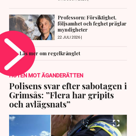
Professorn: Försiktighet,
följsamhet och feghet präglar
myndigheter
22 JULI 2026 |
Läs mer om regelkrånglet
HOTEN MOT ÄGANDERÄTTEN
Polisens svar efter sabotagen i
Grimsås: ”Flera har gripits
och avlägsnats”