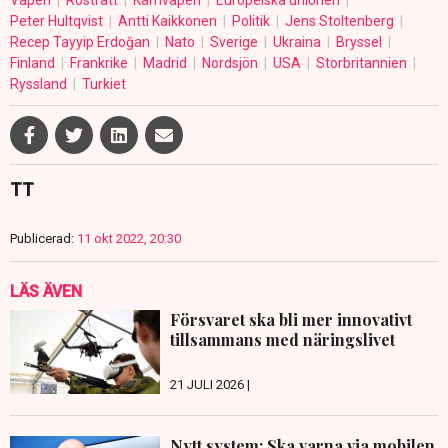
Peter Hultqvist
Antti Kaikkonen
Politik
Jens Stoltenberg
Recep Tayyip Erdoğan
Nato
Sverige
Ukraina
Bryssel
Finland
Frankrike
Madrid
Nordsjön
USA
Storbritannien
Ryssland
Turkiet
TT
Publicerad:
11 okt 2022, 20:30
LÄS ÄVEN
Försvaret ska bli mer innovativt
tillsammans med näringslivet
21 JULI 2026 |
Nytt system: Ska varna via mobilen