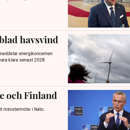
blad havsvind
 meddelar energikoncernen
vara klara senast 2028.
ge och Finland
t ministermöte i Nato.