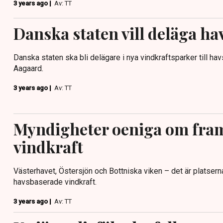
3 years ago |
Av: TT
Danska staten vill deläga ha
Danska staten ska bli delägare i nya vindkraftsparker till hav
Aagaard.
3 years ago |
Av: TT
Myndigheter oeniga om fra
vindkraft
Västerhavet, Östersjön och Bottniska viken – det är platser
havsbaserade vindkraft.
3 years ago |
Av: TT