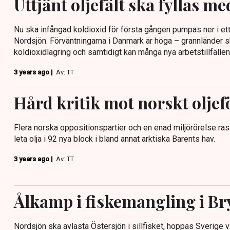
Uttjänt oljefält ska fyllas m
Nu ska infångad koldioxid för första gången pumpas ner i ett u
Nordsjön. Förväntningarna i Danmark är höga – grannländer s
koldioxidlagring och samtidigt kan många nya arbetstillfälle
3 years ago |
Av: TT
Hård kritik mot norskt oljef
Flera norska oppositionspartier och en enad miljörörelse ras
leta olja i 92 nya block i bland annat arktiska Barents hav.
3 years ago |
Av: TT
Ålkamp i fiskemangling i Br
Nordsjön ska avlasta Östersjön i sillfisket, hoppas Sverige 