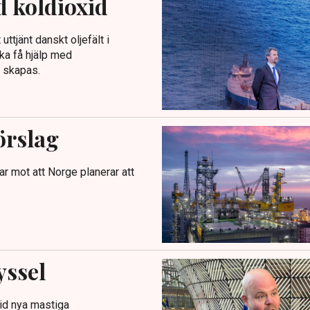
ed koldioxid
ttjänt danskt oljefält i
ka få hjälp med
n skapas.
örslag
ar mot att Norge planerar att
yssel
vid nya mastiga