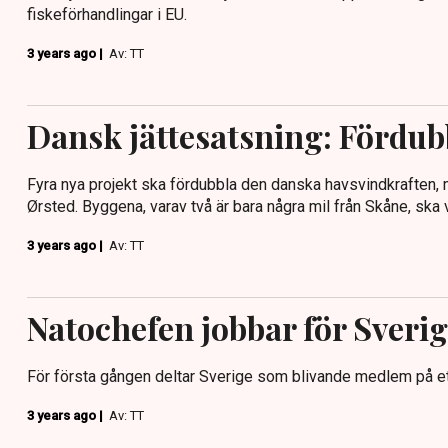
fiskeförhandlingar i EU.
3 years ago |
Av: TT
Dansk jättesatsning: Fördub
Fyra nya projekt ska fördubbla den danska havsvindkraften,
Ørsted. Byggena, varav två är bara några mil från Skåne, ska 
3 years ago |
Av: TT
Natochefen jobbar för Sveri
För första gången deltar Sverige som blivande medlem på et
3 years ago |
Av: TT