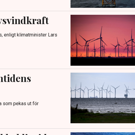
vsvindkraft
s, enligt klimatminister Lars
mtidens
na som pekas ut för