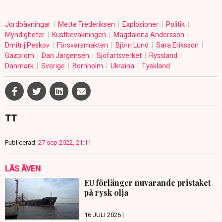
Jordbävningar
Mette Frederiksen
Explosioner
Politik
Myndigheter
Kustbevakningen
Magdalena Andersson
Dmitrij Peskov
Försvarsmakten
Björn Lund
Sara Eriksson
Gazprom
Dan Jørgensen
Sjöfartsverket
Ryssland
Danmark
Sverige
Bornholm
Ukraina
Tyskland
TT
Publicerad:
27 sep 2022, 21:11
LÄS ÄVEN
EU förlänger nuvarande pristaket
på rysk olja
16 JULI 2026 |