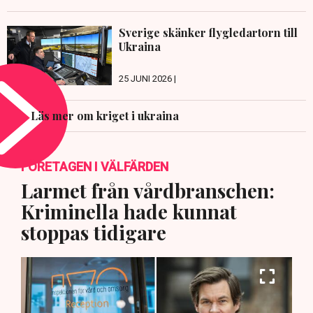
Sverige skänker flygledartorn till
Ukraina
25 JUNI 2026 |
Läs mer om kriget i ukraina
FÖRETAGEN I VÄLFÄRDEN
Larmet från vårdbranschen:
Kriminella hade kunnat
stoppas tidigare