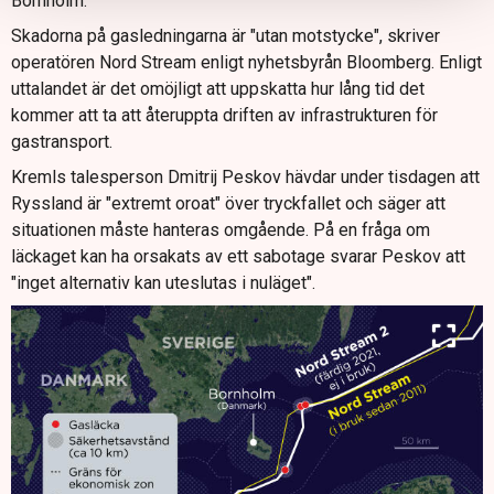
Bornholm.
Skadorna på gasledningarna är "utan motstycke", skriver
operatören Nord Stream enligt nyhetsbyrån Bloomberg. Enligt
uttalandet är det omöjligt att uppskatta hur lång tid det
kommer att ta att återuppta driften av infrastrukturen för
gastransport.
Kremls talesperson Dmitrij Peskov hävdar under tisdagen att
Ryssland är "extremt oroat" över tryckfallet och säger att
situationen måste hanteras omgående. På en fråga om
läckaget kan ha orsakats av ett sabotage svarar Peskov att
"inget alternativ kan uteslutas i nuläget".