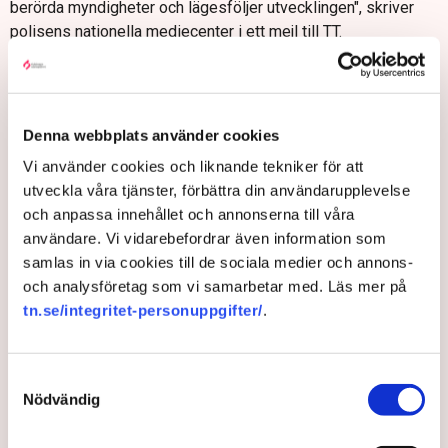
berörda myndigheter och lägesföljer utvecklingen", skriver
polisens nationella mediecenter i ett mejl till TT.
Statsminister Magdalena Andersson (S) kommenterar
utvecklingen:
– Jag förstår att många svenskar nu känner sig oroliga hur
Denna webbplats använder cookies
det här ska hanteras samtidigt som vi har en
Vi använder cookies och liknande tekniker för att
övergångsregering. Där kan jag lämna lugnande besked –
utveckla våra tjänster, förbättra din användarupplevelse
även en övergångsregering kan agera med full kraft i en
och anpassa innehållet och annonserna till våra
sådan här situation.
användare. Vi vidarebefordrar även information som
– Vi har löpande kontakt med ansvariga myndigheter, vi har
samlas in via cookies till de sociala medier och annons-
också kontakt med regeringar i andra länder, inte minst den
och analysföretag som vi samarbetar med. Läs mer på
danska regeringen, säger hon till TT.
tn.se/integritet-personuppgifter/
.
Om kontakter även tagits med ryska myndigheter är oklart.
– Exakt vilka kontakter vi har med olika länder kan vi
Samtyckesval
återkomma till om vi bedömer att det är lämpligt.
Nödvändig
Plötsligt tryckfall