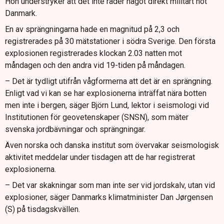
Hon understryker att det inte råder något direkt militärt hot
Danmark.
En av sprängningarna hade en magnitud på 2,3 och
registrerades på 30 mätstationer i södra Sverige. Den första
explosionen registrerades klockan 2.03 natten mot
måndagen och den andra vid 19-tiden på måndagen.
– Det är tydligt utifrån vågformerna att det är en sprängning.
Enligt vad vi kan se har explosionerna inträffat nära botten
men inte i bergen, säger Björn Lund, lektor i seismologi vid
Institutionen för geovetenskaper (SNSN), som mäter
svenska jordbävningar och sprängningar.
Även norska och danska institut som övervakar seismologisk
aktivitet meddelar under tisdagen att de har registrerat
explosionerna.
– Det var skakningar som man inte ser vid jordskalv, utan vid
explosioner, säger Danmarks klimatminister Dan Jørgensen
(S) på tisdagskvällen.