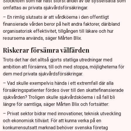
Stockholm som har näst störst andel av de sysselsatta som
omfattas av privata sjukvårdsförsäkringar.
– En rimlig slutsats är att vårdköerna i den offentligt
finansierade vården beror på helt andra faktorer, däribland
organisatorisk effektivitet, tillgången till läkare och hur
resurserna används, säger Mårten Blix.
Riskerar försämra välfärden
Trots det har det alltså gjorts statliga utredningar med
ambition att försämra, till och med stoppa, möjligheterna för
dem med privata sjukvårdsförsäkringar.
– Vad skulle exempelvis hända i ett extremfall där alla
försäkringspatienter fördes över till den skattefinansierade
sjukvården? Troligen skulle sjukvårdsköerna i så fall bli
längre för samtliga, säger Mårten Blix och fortsätter:
– Privat sektor bidrar med innovationer, teknisk utveckling
och ekonomisk tillväxt. För att kunna verka på en
konkurrensutsatt marknad behöver svenska företag