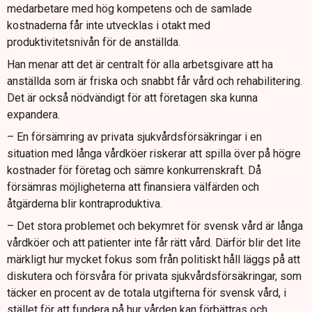
medarbetare med hög kompetens och de samlade
kostnaderna får inte utvecklas i otakt med
produktivitetsnivån för de anställda.
Han menar att det är centralt för alla arbetsgivare att ha
anställda som är friska och snabbt får vård och rehabilitering.
Det är också nödvändigt för att företagen ska kunna
expandera.
– En försämring av privata sjukvårdsförsäkringar i en
situation med långa vårdköer riskerar att spilla över på högre
kostnader för företag och sämre konkurrenskraft. Då
försämras möjligheterna att finansiera välfärden och
åtgärderna blir kontraproduktiva.
– Det stora problemet och bekymret för svensk vård är långa
vårdköer och att patienter inte får rätt vård. Därför blir det lite
märkligt hur mycket fokus som från politiskt håll läggs på att
diskutera och försvåra för privata sjukvårdsförsäkringar, som
täcker en procent av de totala utgifterna för svensk vård, i
stället för att fundera på hur vården kan förbättras och