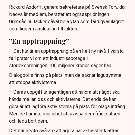
Rickard Axdorff, generalsekreterare på Svensk Torv, där
Neova är medlem, berättar att ogrässpridningen i
Grimsås nu täcker såväl hela ytan som färdigvarulagret
som ligger i anslutning till täkten.
”En upptrappning”
– Det här är en upptrappning på en helt ny nivå. I värsta
fall pratar vi om ett industrisabotage i
storleksordningen 100 miljoner kronor, säger han.
Dialogpolis finns på plats, men de saknar lagutrymme
att stoppa aktivisterna.
– Deras uppgift är egentligen att hindra att något ska
hända mellan oss och aktivisterna. Det enda de kan
göra är att lagföra aktivisterna på plats för olaga intrång.
Men de har inte möjlighet att avvisa dem från platsen
och leda bort dem.
Det blir desto svårare att agera när aktivister klättrar