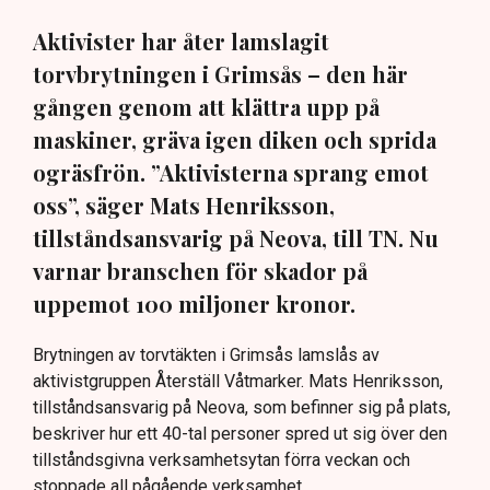
Aktivister har åter lamslagit
torvbrytningen i Grimsås – den här
gången genom att klättra upp på
maskiner, gräva igen diken och sprida
ogräsfrön. ”Aktivisterna sprang emot
oss”, säger Mats Henriksson,
tillståndsansvarig på Neova, till TN. Nu
varnar branschen för skador på
uppemot 100 miljoner kronor.
Brytningen av torvtäkten i Grimsås lamslås av
aktivistgruppen Återställ Våtmarker. Mats Henriksson,
tillståndsansvarig på Neova, som befinner sig på plats,
beskriver hur ett 40-tal personer spred ut sig över den
tillståndsgivna verksamhetsytan förra veckan och
stoppade all pågående verksamhet.