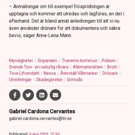
– Anmälningar om till exempel fröspridningen är
upptagna och kommer att utredas och lagföras, en del i
efterhand. Det är bland annat anledningen till att vi nu
även använder drönare för att dokumentera och säkra
bevis, säger Anna-Lena Mann.
Myndigheter
Gripanden
Tranemo kommun
Polisen
Svensk Torv : en naturlig råvara
Allemansrätten
Brott
Tove Lifvendahl
Neova
Återställ Våtmarker
Drönare
Utredningar
Skadegörelse
Grimsås
Gabriel Cardona Cervantes
gabriel.cardona.cervantes@tn.se
Publicerad:
6 aug 2026, 12:35