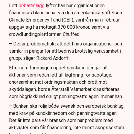
I ett
debattinlägg
lyfter han hur organisationen
finansieras bland annat via den amerikanska stiftelsen
Climate Emergency Fund (CEF), varifrån man i februari
uppgav sig ha mottagit 370 000 kronor, samt via
crowdfundingplattformen Chuffed.
– Det är problematiskt att det finns organisationer som
samlar in pengar för att bedriva brottslig verksamhet i
grupp, säger Rickard Axdorff.
Eftersom föreningen öppet samlar in pengar till
aktioner som redan lett till lagföring för sabotage,
ohörsamhet mot ordningsmakten och brott mot
skyddslagen, borde Återställ Våtmarker klassificeras
som högriskkund enligt penningtvättslagen, menar han.
– Banken ska följa både svensk och europeisk banklag,
med krav på kundkännedom och penningtvättslagen.
Det är inte bara vår bransch som har problem med
aktivister som får finansiering, inte minst skogssektorn