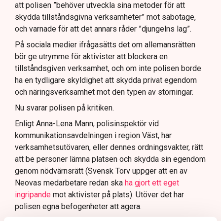
att polisen ”behöver utveckla sina metoder för att
skydda tillståndsgivna verksamheter” mot sabotage,
och varnade för att det annars råder ”djungelns lag”.
På sociala medier ifrågasätts det om allemansrätten
bör ge utrymme för aktivister att blockera en
tillståndsgiven verksamhet, och om inte polisen borde
ha en tydligare skyldighet att skydda privat egendom
och näringsverksamhet mot den typen av störningar.
Nu svarar polisen på kritiken.
Enligt Anna-Lena Mann, polisinspektör vid
kommunikationsavdelningen i region Väst, har
verksamhetsutövaren, eller dennes ordningsvakter, rätt
att be personer lämna platsen och skydda sin egendom
genom nödvärnsrätt (Svensk Torv uppger att en av
Neovas medarbetare redan ska
ha gjort ett eget
ingripande
mot aktivister på plats). Utöver det har
polisen egna befogenheter att agera.