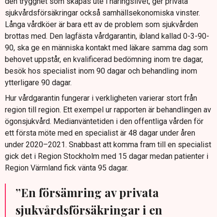
den trygghet som skapas ute i näringslivet, ger privata
sjukvårdsförsäkringar också samhällsekonomiska vinster.
Långa vårdköer är bara ett av de problem som sjukvården
brottas med. Den lagfästa vårdgarantin, ibland kallad 0-3-90-
90, ska ge en människa kontakt med läkare samma dag som
behovet uppstår, en kvalificerad bedömning inom tre dagar,
besök hos specialist inom 90 dagar och behandling inom
ytterligare 90 dagar.
Hur vårdgarantin fungerar i verkligheten varierar stort från
region till region. Ett exempel ur rapporten är behandlingen av
ögonsjukvård. Medianväntetiden i den offentliga vården för
ett första möte med en specialist är 48 dagar under åren
under 2020–2021. Snabbast att komma fram till en specialist
gick det i Region Stockholm med 15 dagar medan patienter i
Region Värmland fick vänta 95 dagar.
”En försämring av privata
sjukvårdsförsäkringar i en