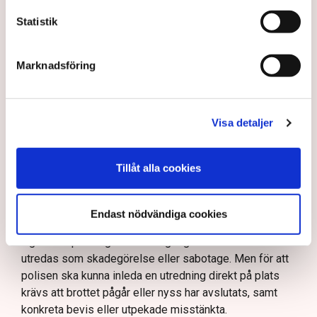
navigera i den juridiska och moraliska komplexiteten i
Statistik
frågan.
Rätten har sina gränser
Marknadsföring
En sådan aspekt är att Grimsås mosse räknas juridiskt
som natur- och våtmark, inte som ett inhägnat
industriområde. Det innebär att allemansrätten i
Visa detaljer
grunden gäller på platsen. Men den rätten har sina
gränser.
– Demonstrationsrätten är grundlagsskyddad även på
Tillåt alla cookies
Grimsås mosse, men den ger inte rätt att blockera
maskiner, sabotera utrustning eller förstöra
Endast nödvändiga cookies
ekonomiska värden, säger Anna-Lena Mann.
Ogräsfröspridningen och de igengrävda dikena kan
utredas som skadegörelse eller sabotage. Men för att
polisen ska kunna inleda en utredning direkt på plats
krävs att brottet pågår eller nyss har avslutats, samt
konkreta bevis eller utpekade misstänkta.