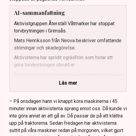
AI-sammanfattning
Aktivistgruppen Återställ Våtmarker har stoppat
torvbrytningen i Grimsås.
Mats Henriksson från Neova beskriver omfattande
störningar och skadegörelse.
Aktivisterna har spridit ogräsfrön som hotar att
göra torvbrytningen obrukbar.
Rickard Axdorff från Svensk Torv varnar för ett
stort ekonomiskt sabotage.
Läs mer
Dialogpolisen på plats står maktlös inför
aktivisternas handlingar.
– På onsdagen hann vi knappt köra maskinerna i 45
minuter innan aktivisterna sprang emot oss. Då kunde vi
Frågor kvarstår om finansiering av illegal aktivism.
inte göra annat än att gå av. Då passar de på att klättra
upp på traktorerna. Sedan fredagen har aktivisterna
suttit på våra maskiner redan på morgonen, vilket gjort