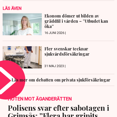
LÄS ÄVEN
Ekonom dömer ut bilden av
gräddfil i vården – ”Utbudet kan
öka”
16 JUNI 2026 |
Fler svenskar tecknar
sjukvårdsförsäkringar
31 MAJ 2023 |
Läs mer om debatten om privata sjukförsäkringar
HOTEN MOT ÄGANDERÄTTEN
Polisens svar efter sabotagen i
Grimsås: ”Flera har gripits