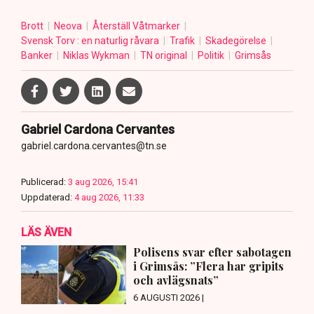
Brott
Neova
Återställ Våtmarker
Svensk Torv : en naturlig råvara
Trafik
Skadegörelse
Banker
Niklas Wykman
TN original
Politik
Grimsås
Gabriel Cardona Cervantes
gabriel.cardona.cervantes@tn.se
Publicerad:
3 aug 2026, 15:41
Uppdaterad:
4 aug 2026, 11:33
LÄS ÄVEN
Polisens svar efter sabotagen
i Grimsås: ”Flera har gripits
och avlägsnats”
6 AUGUSTI 2026 |