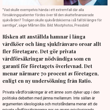
”Vad skulle exempelvis hända i ett extremfall där alla
försäkringspatienter fördes över till den skattefinansierade
sjukvården? Troligen skulle sjukvårdsköerna i så fall bli längre för
samtliga”, säger Mårten Blix. Bild: Mostphotos, Pressbild
Risken att anställda hamnar i långa
vårdköer och lång sjukfrånvaro oroar allt
fler företagare. Det gör privata
vårdförsäkringar nödvändiga som en
garanti för företagets överlevnad. Det
menar närmare 70 procent av företagen,
enligt en ny undersökning från Ratio.
Privata vårdförsäkringar är ett ämne som dyker upp i den
politiska debatten med jämna mellanrum. Inte sällan är
argumenten ideologiska och motståndarna menar att de
privata vårdförsäkringarna ger en grupp privilegierade