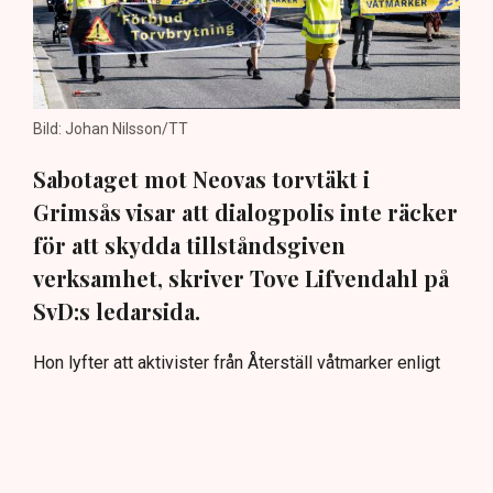
Bild: Johan Nilsson/TT
Sabotaget mot Neovas torvtäkt i
Grimsås visar att dialogpolis inte räcker
för att skydda tillståndsgiven
verksamhet, skriver Tove Lifvendahl på
SvD:s ledarsida.
Hon lyfter att aktivister från Återställ våtmarker enligt
uppgifter klättrat på maskiner, grävt igen diken och
spridit ogräsfrön, med skador som kan uppgå till 100
miljoner kronor.
Även om torvfrågan rymmer flera miljö- och