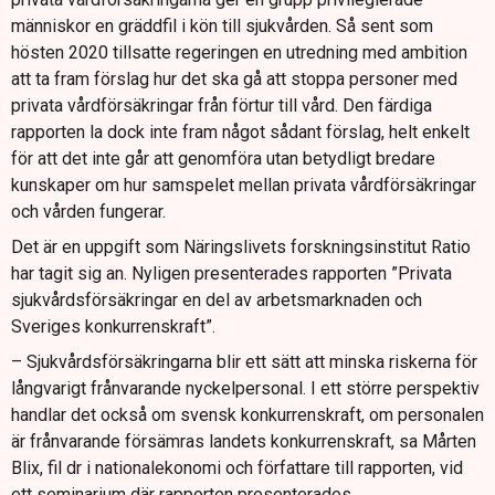
människor en gräddfil i kön till sjukvården. Så sent som
hösten 2020 tillsatte regeringen en utredning med ambition
att ta fram förslag hur det ska gå att stoppa personer med
privata vårdförsäkringar från förtur till vård. Den färdiga
rapporten la dock inte fram något sådant förslag, helt enkelt
för att det inte går att genomföra utan betydligt bredare
kunskaper om hur samspelet mellan privata vårdförsäkringar
och vården fungerar.
Det är en uppgift som Näringslivets forskningsinstitut Ratio
har tagit sig an. Nyligen presenterades rapporten ”Privata
sjukvårdsförsäkringar en del av arbetsmarknaden och
Sveriges konkurrenskraft”.
– Sjukvårdsförsäkringarna blir ett sätt att minska riskerna för
långvarigt frånvarande nyckelpersonal. I ett större perspektiv
handlar det också om svensk konkurrenskraft, om personalen
är frånvarande försämras landets konkurrenskraft, sa Mårten
Blix, fil dr i nationalekonomi och författare till rapporten, vid
ett seminarium där rapporten presenterades.