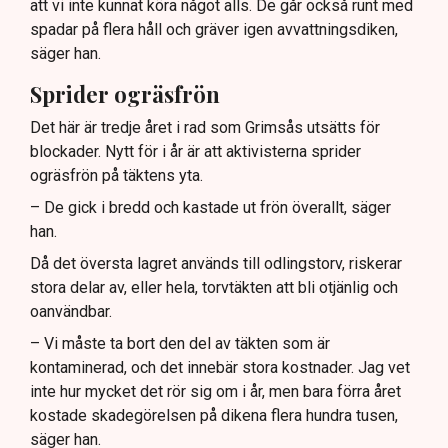
att vi inte kunnat köra något alls. De går också runt med
spadar på flera håll och gräver igen avvattningsdiken,
säger han.
Sprider ogräsfrön
Det här är tredje året i rad som Grimsås utsätts för
blockader. Nytt för i år är att aktivisterna sprider
ogräsfrön på täktens yta.
– De gick i bredd och kastade ut frön överallt, säger
han.
Då det översta lagret används till odlingstorv, riskerar
stora delar av, eller hela, torvtäkten att bli otjänlig och
oanvändbar.
– Vi måste ta bort den del av täkten som är
kontaminerad, och det innebär stora kostnader. Jag vet
inte hur mycket det rör sig om i år, men bara förra året
kostade skadegörelsen på dikena flera hundra tusen,
säger han.