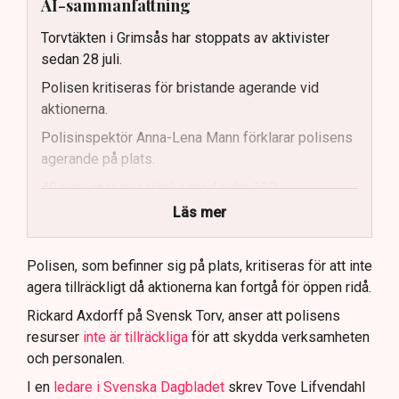
AI-sammanfattning
Torvtäkten i Grimsås har stoppats av aktivister
sedan 28 juli.
Polisen kritiseras för bristande agerande vid
aktionerna.
Polisinspektör Anna-Lena Mann förklarar polisens
agerande på plats.
40 personer misstänks med cirka 120
brottsmisstankar kopplade.
Läs mer
Polisen använder drönare och uniformerad polis
för att dokumentera bevis.
Polisen, som befinner sig på plats, kritiseras för att inte
agera tillräckligt då aktionerna kan fortgå för öppen ridå.
Samtidigt är polisarbetet komplext när det gäller
att navigera juridiska rättigheter och gränser.
Rickard Axdorff på Svensk Torv, anser att polisens
resurser
inte är tillräckliga
för att skydda verksamheten
och personalen.
I en
ledare i Svenska Dagbladet
skrev Tove Lifvendahl