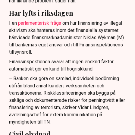
har liknande problem, säger han.
Har lyfts i riksdagen
I en
parlamentarisk fråga
om hur finansiering av illegal
aktivism ska hanteras inom det finansiella systemet
hänvisade finansmarknadsminister Niklas Wykman (M)
till bankernas eget ansvar och till Finansinspektionens
tillsynsroll.
Finansinspektionen svarar att ingen enskild faktor
automatiskt gör en kund till högriskkund.
– Banken ska göra en samlad, individuell bedömning
utifrån bland annat kunden, verksamheten och
transaktionerna. Riskklassificeringen ska bygga på
sakliga och dokumenterade risker för penningtvätt eller
finansiering av terrorism, skriver Vidar Lindgren,
avdelningschef för extern kommunikation på
myndigheten till TN.
Civil olydnad