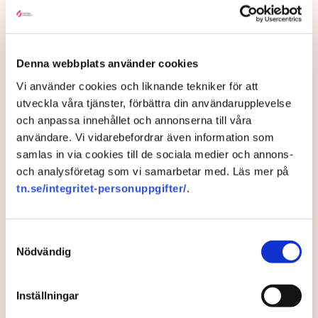
Flera har gripits
Nu utförs ett pågående arbete av dialogpolis, drönare
och uniformerad polis på plats.
Denna webbplats använder cookies
– Det finns i dagsläget ett 40-tal misstänkta personer,
Vi använder cookies och liknande tekniker för att
cirka 120 brottsmisstankar och det har gjorts både
utveckla våra tjänster, förbättra din användarupplevelse
avvisanden, avlägsnanden och gripanden, säger Anna-
och anpassa innehållet och annonserna till våra
Lena Mann.
användare. Vi vidarebefordrar även information som
Med stöd av polislagen 13 paragraf kan polisen
samlas in via cookies till de sociala medier och annons-
beordra bort eller fysiskt flytta personer som stör
och analysföretag som vi samarbetar med. Läs mer på
allmän ordning, och i vissa fall transportera aktivister
tn.se/integritet-personuppgifter/
.
flera mil bort från platsen.
– Bara idag (tisdag, 5 augusti reds. anm.) har det skett
åtta avlägsnanden, enligt polislagen 13 paragraf. Om
Samtyckesval
Nödvändig
personerna vägrar att följa order och det olaga intrånget
fortsätter, kan de gripas misstänkta för brott, säger hon.
Samtidigt menar Anna-Lena Mann att polisens uppgift
Inställningar
är att vara opartisk, att följa lagstiftningen och att