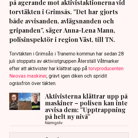
på agerande mot aktivistaktionerna vid
torvtäkten i Grimsås. ”Det har gjorts
både avvisanden, avlägsnanden och
gripanden”, säger Anna-Lena Mann,
polisinspektör i region Väst, till TN.
Torvtäkten i Grimsås i Tranemo kommun har sedan 28
juli stoppats av aktivistgruppen Återställ Våtmarker
efter att aktivister har klättrat upp på
torvproducenten
Neovas maskiner
, grävt igen diken och spridit
ogräsfrön över täkten.
Aktivisterna klättrar upp på
maskiner – polisen kan inte
avvisa dem: ”Upptrappning
på helt ny nivå”
Näringsliv