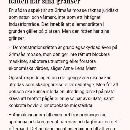
Rätten har sina gränser
En sådan aspekt är att Grimsås mosse räknas juridiskt
som natur- och våtmark, inte som ett inhägnat
industriområde. Det innebär att allemansrätten i
grunden gäller på platsen. Men den rätten har sina
gränser.
– Demonstrationsrätten är grundlagsskyddad även på
Grimsås mosse, men den ger inte rätt att blockera
maskiner, sabotera utrustning eller förstöra
ekonomiska värden, säger Anna-Lena Mann.
Ogräsfröspridningen och de igengrävda dikena kan
utredas som skadegörelse eller sabotage. Men för att
polisen ska kunna inleda en utredning direkt på plats
krävs att brottet pågår eller nyss har avslutats, samt
konkreta bevis eller utpekade misstänkta.
– Anmälningar om till exempel fröspridningen är
upptagna och kommer att utredas och lagföras, en del i
efterhand. Det är bland annat anledningen till att vi nu