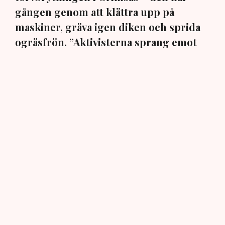
gången genom att klättra upp på
maskiner, gräva igen diken och sprida
ogräsfrön. ”Aktivisterna sprang emot
oss”, säger Mats Henriksson,
tillståndsansvarig på Neova, till TN. Nu
varnar branschen för skador på
uppemot 100 miljoner kronor.
Brytningen av torvtäkten i Grimsås lamslås av
aktivistgruppen Återställ Våtmarker. Mats Henriksson,
tillståndsansvarig på Neova, som befinner sig på plats,
beskriver hur ett 40-tal personer spred ut sig över den
tillståndsgivna verksamhetsytan förra veckan och
stoppade all pågående verksamhet.
AI-sammanfattning