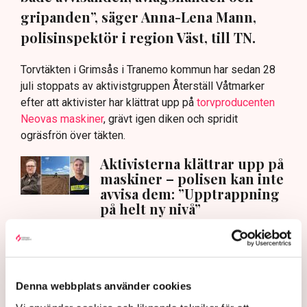
gripanden”, säger Anna-Lena Mann,
polisinspektör i region Väst, till TN.
Torvtäkten i Grimsås i Tranemo kommun har sedan 28
juli stoppats av aktivistgruppen Återställ Våtmarker
efter att aktivister har klättrat upp på
torvproducenten
Neovas maskiner
, grävt igen diken och spridit
ogräsfrön över täkten.
Aktivisterna klättrar upp på
maskiner – polisen kan inte
avvisa dem: ”Upptrappning
på helt ny nivå”
Näringsliv
AI-sammanfattning
Torvtäkten i Grimsås har stoppats av aktivister
Denna webbplats använder cookies
sedan 28 juli.