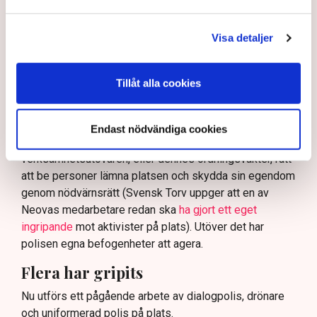
På sociala medier ifrågasätts det om allemansrätten
bör ge utrymme för aktivister att blockera en
Visa detaljer
tillståndsgiven verksamhet, och om inte polisen borde
ha en tydligare skyldighet att skydda privat egendom
och näringsverksamhet mot den typen av störningar.
Tillåt alla cookies
Nu svarar polisen på kritiken.
Enligt Anna-Lena Mann, polisinspektör vid
Endast nödvändiga cookies
kommunikationsavdelningen i region Väst, har
verksamhetsutövaren, eller dennes ordningsvakter, rätt
att be personer lämna platsen och skydda sin egendom
genom nödvärnsrätt (Svensk Torv uppger att en av
Neovas medarbetare redan ska
ha gjort ett eget
ingripande
mot aktivister på plats). Utöver det har
polisen egna befogenheter att agera.
Flera har gripits
Nu utförs ett pågående arbete av dialogpolis, drönare
och uniformerad polis på plats.