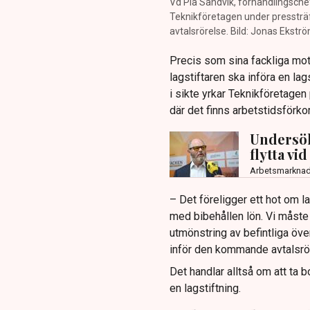
Vd Pia Sandvik, förhandlingsch
Teknikföretagen under pressträff
avtalsrörelse. Bild: Jonas Ekst
Precis som sina fackliga motp
lagstiftaren ska införa en la
i sikte yrkar Teknikföretagen p
där det finns arbetstidsförkor
Undersök
flytta vi
Arbetsmarkna
– Det föreligger ett hot om l
med bibehållen lön. Vi måste 
utmönstring av befintliga öv
inför den kommande avtalsrö
Det handlar alltså om att ta bo
en lagstiftning.