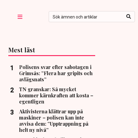
Mest läst
Polisens svar efter sabotagen i
Grimsås: ”Flera har gripits och
avlägsnats”
TN granskar: Så mycket
kommer kärnkraften att kosta –
egentligen
Aktivisterna klättrar upp på
maskiner – polisen kan inte
avvisa dem: ”Upptrappning på
helt ny nivå”