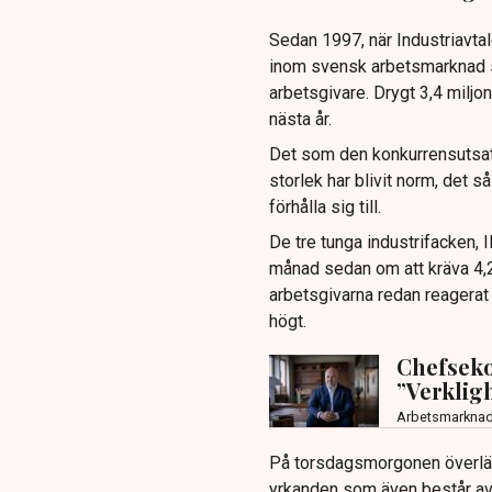
Sedan 1997, när Industriavtale
inom svensk arbetsmarknad s
arbetsgivare. Drygt 3,4 miljon
nästa år.
Det som den konkurrensutsat
storlek har blivit norm, det s
förhålla sig till.
De tre tunga industrifacken, 
månad sedan om att kräva 4,2 
arbetsgivarna redan reagerat k
högt.
Chefseko
”Verklig
Arbetsmarkna
På torsdagsmorgonen överläm
yrkanden som även består av 