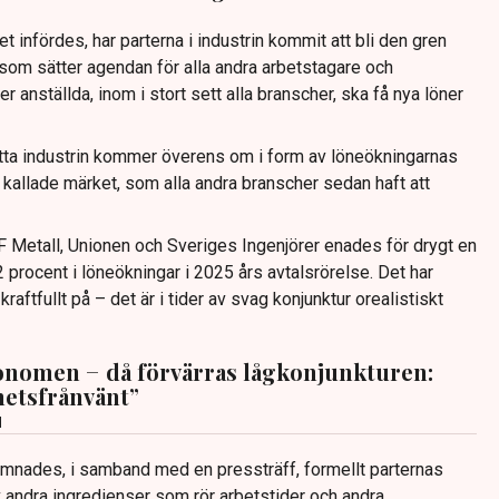
t infördes, har parterna i industrin kommit att bli den gren
om sätter agendan för alla andra arbetstagare och
er anställda, inom i stort sett alla branscher, ska få nya löner
ta industrin kommer överens om i form av löneökningarnas
å kallade märket, som alla andra branscher sedan haft att
IF Metall, Unionen och Sveriges Ingenjörer enades för drygt en
procent i löneökningar i 2025 års avtalsrörelse. Det har
raftfullt på – det är i tider av svag konjunktur orealistiskt
nomen − då förvärras lågkonjunkturen:
hetsfrånvänt”
d
nades, i samband med en pressträff, formellt parternas
andra ingredienser som rör arbetstider och andra