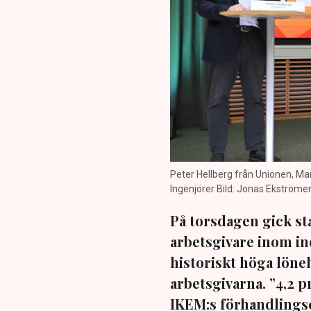
Peter Hellberg från Unionen, Mar
Ingenjörer Bild: Jonas Ekströme
På torsdagen gick sta
arbetsgivare inom ind
historiskt höga lön
arbetsgivarna. ”4,2 p
IKEM:s förhandlings