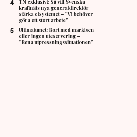
TN exklusivt: Så vill Svenska
kraftnäts nya generaldirektör
stärka elsystemet – ”Vi behöver
göra ett stort arbete”
Ultimatumet: Bort med markisen
eller ingen uteservering –
”Rena utpressningssituationen”