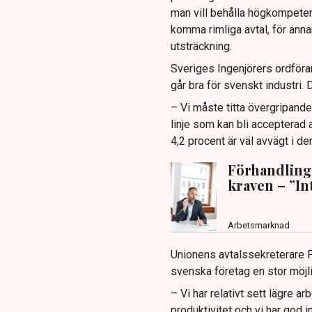
man vill behålla högkompetent
komma rimliga avtal, för anna
utsträckning.
Sveriges Ingenjörers ordför
går bra för svenskt industri. 
– Vi måste titta övergripande 
linje som kan bli accepterad 
4,2 procent är väl avvägt i de
Förhandling
kraven – ”In
Arbetsmarknad
Unionens avtalssekreterare P
svenska företag en stor möjli
– Vi har relativt sett lägre a
produktivitet och vi har god 