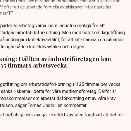
ef Tomas Undin och biträdande förhandlingschef Anna Nordin från
 efter att de utbytt de formella avtalskraven inför nästa års
römer/TT
arter är arbetsgivarna inom industrin oroliga för att
gstadgad arbetstidsförkortning. Men med hotet om lagstiftning
å ändringar i kollektivavtalet, för att inte hamna i en situation
tningar både i kollektivavtalen och i lagen.
ning: Hälften av industriföretagen kan
d 35 timmars arbetsvecka
d
agstiftning om arbetstidsförkortning till 35 timmar per vecka
sänka riskerna i detta för våra medlemsföretag. Därför är
erenskommelser om arbetstidsförkortning ett av våra krav
relsen, säger Tomas Undin i en kommentar.
rt befintliga skrivningar i kollektivavtalen förutsatt att det blir