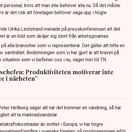
 personal, trots att man inte behöver alla nu. Så det måste
rs är det risk att företagen behöver säga upp i högre
ande Ulrika Lindstrand menade på presskonferensen att det
Det är en bild som skiljer sig stort från arbetsgivarnas.
på alla branscher som vi representerar. Det gäller att hitta en
av samhället. Bedömningen som vi har gjort är att kravet på
n situation som vi befinner oss i nu, säger hon till TN.
schefen: Produktiviteten motiverar inte
te i närheten”
eter Hellberg säger att när det kommer en vändning, så har
ghet att ta marknadsandelar.
rbetskraftskostnader än snittet i Europa, vi har högre
innovationsförmåga i svenska företag, så positioneringen inför