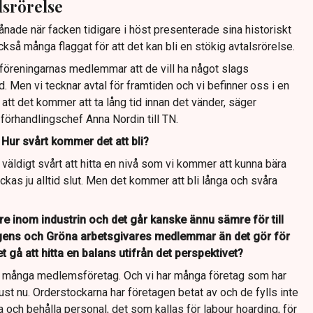
lsrörelse
nade när facken tidigare i höst presenterade sina historiskt
kså många flaggat för att det kan bli en stökig avtalsrörelse.
ckföreningarnas medlemmar att de vill ha något slags
d. Men vi tecknar avtal för framtiden och vi befinner oss i en
å att det kommer att ta lång tid innan det vänder, säger
förhandlingschef Anna Nordin till TN.
. Hur svårt kommer det att bli?
väldigt svårt att hitta en nivå som vi kommer att kunna bära
kas ju alltid slut. Men det kommer att bli långa och svåra
e inom industrin och det går kanske ännu sämre för till
ens och Gröna arbetsgivares medlemmar än det gör för
 gå att hitta en balans utifrån det perspektivet?
gt många medlemsföretag. Och vi har många företag som har
ust nu. Orderstockarna har företagen betat av och de fylls inte
 och behålla personal, det som kallas för labour hoarding, för