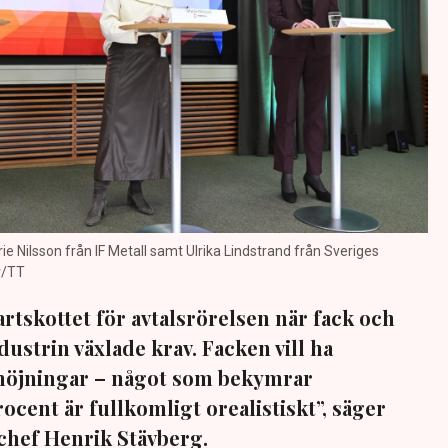
ie Nilsson från IF Metall samt Ulrika Lindstrand från Sveriges
r/TT
rtskottet för avtalsrörelsen när fack och
ustrin växlade krav. Facken vill ha
ehöjningar – något som bekymrar
rocent är fullkomligt orealistiskt”, säger
chef Henrik Stävberg.