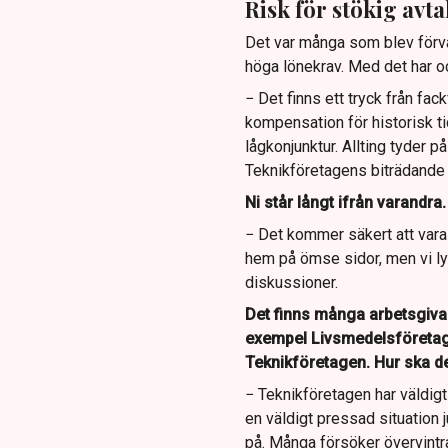
Risk för stökig avta
Det var många som blev förvå
höga lönekrav. Med det har oc
− Det finns ett tryck från fa
kompensation för historisk ti
lågkonjunktur. Allting tyder p
Teknikföretagens biträdande 
Ni står långt ifrån varandra
− Det kommer säkert att vara 
hem på ömse sidor, men vi lyc
diskussioner.
Det finns många arbetsgivar
exempel Livsmedelsföretag
Teknikföretagen. Hur ska det
− Teknikföretagen har väldi
en väldigt pressad situation j
på. Många försöker övervintra