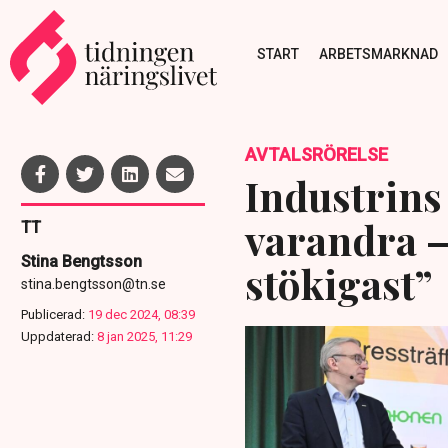
START
ARBETSMARKNAD
AVTALSRÖRELSE
Industrins 
varandra –
TT
Stina Bengtsson
stökigast”
stina.bengtsson@tn.se
Publicerad:
19 dec 2024, 08:39
Uppdaterad:
8 jan 2025, 11:29