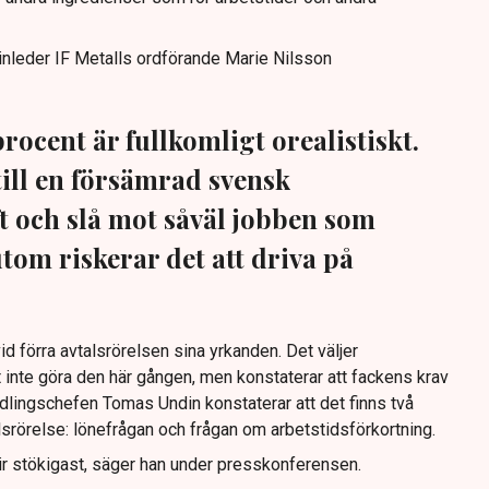
inleder IF Metalls ordförande Marie Nilsson
rocent är fullkomligt orealistiskt.
till en försämrad svensk
 och slå mot såväl jobben som
tom riskerar det att driva på
id förra avtalsrörelsen sina yrkanden. Det väljer
 inte göra den här gången, men konstaterar att fackens krav
ndlingschefen Tomas Undin konstaterar att det finns två
lsrörelse: lönefrågan och frågan om arbetstidsförkortning.
lir stökigast, säger han under presskonferensen.