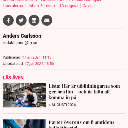
Liberalerna
Johan Pehrson
TN original
Gävle
Anders Carlsson
redaktionen@tn.se
Publicerad:
17 jan 2024, 11:15
Uppdaterad:
17 jan 2024, 13:56
LÄS ÄVEN
Lista: Här är utbildningarna som
ger bra lön – och är lätta att
komma in på
4 AUGUSTI 2026 |
Parter överens om framtidens
kollektivavtal