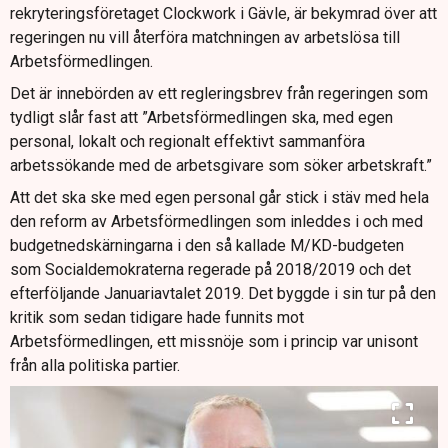
rekryteringsföretaget Clockwork i Gävle, är bekymrad över att
regeringen nu vill återföra matchningen av arbetslösa till
Arbetsförmedlingen.
Det är innebörden av ett regleringsbrev från regeringen som
tydligt slår fast att ”Arbetsförmedlingen ska, med egen
personal, lokalt och regionalt effektivt sammanföra
arbetssökande med de arbetsgivare som söker arbetskraft.”
Att det ska ske med egen personal går stick i stäv med hela
den reform av Arbetsförmedlingen som inleddes i och med
budgetnedskärningarna i den så kallade M/KD-budgeten
som Socialdemokraterna regerade på 2018/2019 och det
efterföljande Januariavtalet 2019. Det byggde i sin tur på den
kritik som sedan tidigare hade funnits mot
Arbetsförmedlingen, ett missnöje som i princip var unisont
från alla politiska partier.