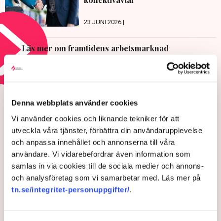
23 JUNI 2026 |
Läs mer om framtidens arbetsmarknad
REGELKRÅNGLET
Ultimatumet: Bort med
Denna webbplats använder cookies
markisen eller ingen
Vi använder cookies och liknande tekniker för att
uteservering – ”Rena
utveckla våra tjänster, förbättra din användarupplevelse
utpressningssituationen”
och anpassa innehållet och annonserna till våra
användare. Vi vidarebefordrar även information som
samlas in via cookies till de sociala medier och annons-
och analysföretag som vi samarbetar med. Läs mer på
tn.se/integritet-personuppgifter/
.