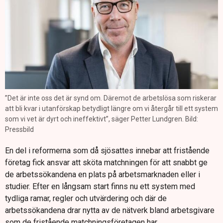
”Det är inte oss det är synd om. Däremot de arbetslösa som riskerar
att bli kvar i utanförskap betydligt längre om vi återgår till ett system
som vi vet är dyrt och ineffektivt”, säger Petter Lundgren. Bild:
Pressbild
En del i reformerna som då sjösattes innebar att fristående
företag fick ansvar att sköta matchningen för att snabbt ge
de arbetssökandena en plats på arbetsmarknaden eller i
studier. Efter en långsam start finns nu ett system med
tydliga ramar, regler och utvärdering och där de
arbetssökandena drar nytta av de nätverk bland arbetsgivare
som de fristående matchningsföretagen har.