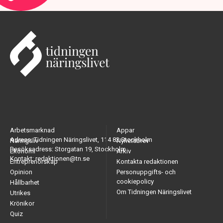
Arbetsmarknad
Appar
Adress: Tidningen Näringslivet, 114 82 Stockholm
Näringsliv
Nyhetsbrev
Besöksadress: Storgatan 19, Stockholm
Ekonomi
Arkiv
Kontakt: redaktionen@tn.se
Entreprenörskap
Kontakta redaktionen
Opinion
Personuppgifts- och
cookiepolicy
Hållbarhet
Om Tidningen Näringslivet
Utrikes
Krönikor
Quiz