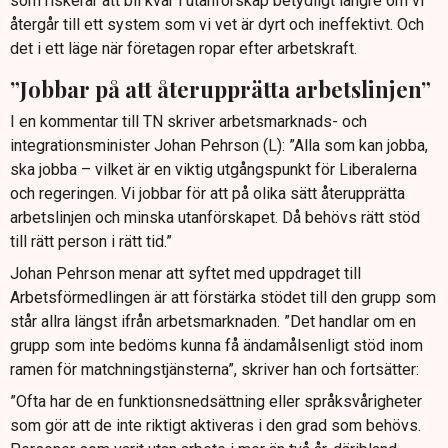
som riskerar att bli kvar i utanförskap betydligt längre om vi
återgår till ett system som vi vet är dyrt och ineffektivt. Och
det i ett läge när företagen ropar efter arbetskraft.
”Jobbar på att återupprätta arbetslinjen”
I en kommentar till TN skriver arbetsmarknads- och
integrationsminister Johan Pehrson (L): ”Alla som kan jobba,
ska jobba – vilket är en viktig utgångspunkt för Liberalerna
och regeringen. Vi jobbar för att på olika sätt återupprätta
arbetslinjen och minska utanförskapet. Då behövs rätt stöd
till rätt person i rätt tid.”
Johan Pehrson menar att syftet med uppdraget till
Arbetsförmedlingen är att förstärka stödet till den grupp som
står allra längst ifrån arbetsmarknaden. ”Det handlar om en
grupp som inte bedöms kunna få ändamålsenligt stöd inom
ramen för matchningstjänsterna”, skriver han och fortsätter:
”Ofta har de en funktionsnedsättning eller språksvårigheter
som gör att de inte riktigt aktiveras i den grad som behövs.