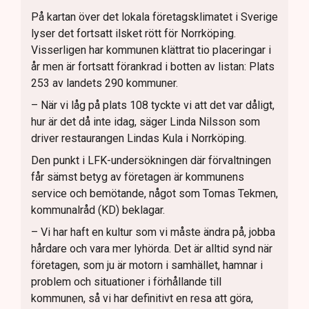
På kartan över det lokala företagsklimatet i Sverige
lyser det fortsatt ilsket rött för Norrköping.
Visserligen har kommunen klättrat tio placeringar i
år men är fortsatt förankrad i botten av listan: Plats
253 av landets 290 kommuner.
– När vi låg på plats 108 tyckte vi att det var dåligt,
hur är det då inte idag, säger Linda Nilsson som
driver restaurangen Lindas Kula i Norrköping.
Den punkt i LFK-undersökningen där förvaltningen
får sämst betyg av företagen är kommunens
service och bemötande, något som Tomas Tekmen,
kommunalråd (KD) beklagar.
– Vi har haft en kultur som vi måste ändra på, jobba
hårdare och vara mer lyhörda. Det är alltid synd när
företagen, som ju är motorn i samhället, hamnar i
problem och situationer i förhållande till
kommunen, så vi har definitivt en resa att göra,