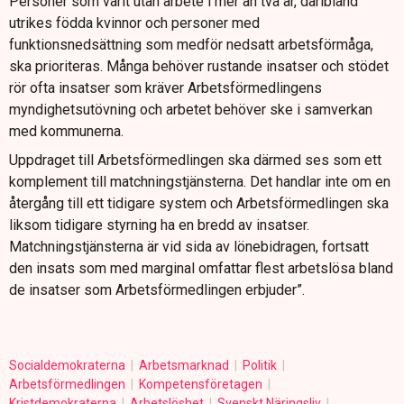
Personer som varit utan arbete i mer än två år, däribland
utrikes födda kvinnor och personer med
funktionsnedsättning som medför nedsatt arbetsförmåga,
ska prioriteras. Många behöver rustande insatser och stödet
rör ofta insatser som kräver Arbetsförmedlingens
myndighetsutövning och arbetet behöver ske i samverkan
med kommunerna.
Uppdraget till Arbetsförmedlingen ska därmed ses som ett
komplement till matchningstjänsterna. Det handlar inte om en
återgång till ett tidigare system och Arbetsförmedlingen ska
liksom tidigare styrning ha en bredd av insatser.
Matchningstjänsterna är vid sida av lönebidragen, fortsatt
den insats som med marginal omfattar flest arbetslösa bland
de insatser som Arbetsförmedlingen erbjuder”.
Socialdemokraterna
Arbetsmarknad
Politik
Arbetsförmedlingen
Kompetensföretagen
Kristdemokraterna
Arbetslöshet
Svenskt Näringsliv