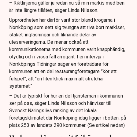
– Riktlinjerna gäller ju redan nu så min markis med ben
är inte längre tillåten, säger Linda Nilsson.
Upprördheten har därför varit stor bland krögarna i
Norrköping som sett sig tvungna att riva bort markiser,
staket, inglasningar och liknande delar av
uteserveringarna. De menar också att
kommunikationerna med kommunen varit knapphändig,
otydlig och i vissa fall arrogant. I en intervju i
Norrköpings Tidningar säger en företrädare för
kommunen att en del restaurangföretagare ”kör ett
fulspel”, att ”en liten klick maximalt stretchar
systemet.”
– Det är typiskt för hur en del tjänstemän i kommunen
ser på oss, säger Linda Nilsson och hänvisar till
Svenskt Näringslivs ranking av det lokala
företagsklimatet där Norrköping idag ligger i botten, på
plats 253 av landets 290 kommuner. (Se artikel nedan)