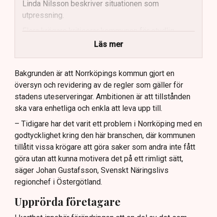
Linda Nilsson beskriver situationen som
utpressning.
Flera krögare kritiserar kommunen för otydlig
kommunikation.
Läs mer
Kommunen vill skapa enhetliga regler för
uteserveringar.
Bakgrunden är att Norrköpings kommun gjort en
översyn och revidering av de regler som gäller för
Lindas Kula ställer in uteserveringen för
stadens uteserveringar. Ambitionen är att tillstånden
sommaren.
ska vara enhetliga och enkla att leva upp till.
– Tidigare har det varit ett problem i Norrköping med en
godtycklighet kring den här branschen, där kommunen
tillåtit vissa krögare att göra saker som andra inte fått
göra utan att kunna motivera det på ett rimligt sätt,
säger Johan Gustafsson, Svenskt Näringslivs
regionchef i Östergötland.
Upprörda företagare