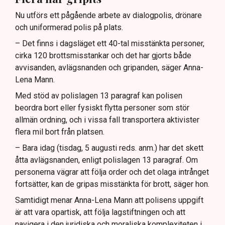
Nu utförs ett pågående arbete av dialogpolis, drönare
och uniformerad polis på plats.
– Det finns i dagsläget ett 40-tal misstänkta personer,
cirka 120 brottsmisstankar och det har gjorts både
avvisanden, avlägsnanden och gripanden, säger Anna-
Lena Mann.
Med stöd av polislagen 13 paragraf kan polisen
beordra bort eller fysiskt flytta personer som stör
allmän ordning, och i vissa fall transportera aktivister
flera mil bort från platsen.
– Bara idag (tisdag, 5 augusti reds. anm.) har det skett
åtta avlägsnanden, enligt polislagen 13 paragraf. Om
personerna vägrar att följa order och det olaga intrånget
fortsätter, kan de gripas misstänkta för brott, säger hon.
Samtidigt menar Anna-Lena Mann att polisens uppgift
är att vara opartisk, att följa lagstiftningen och att
navigera i den juridiska och moraliska komplexiteten i