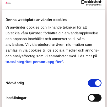
– Anmälningar om till exempel fröspridningen är
upptagna och kommer att utredas och lagföras, en del i
efterhand. Det är bland annat anledningen till att vi nu
även använder drönare för att dokumentera och säkra
Denna webbplats använder cookies
bevis, säger Anna-Lena Mann.
Vi använder cookies och liknande tekniker för att
utveckla våra tjänster, förbättra din användarupplevelse
och anpassa innehållet och annonserna till våra
användare. Vi vidarebefordrar även information som
Myndigheter
Gripanden
Tranemo kommun
Polisen
Svensk Torv : en naturlig råvara
Allemansrätten
Brott
samlas in via cookies till de sociala medier och annons-
Tove Lifvendahl
Neova
Återställ Våtmarker
Drönare
och analysföretag som vi samarbetar med. Läs mer på
Utredningar
Skadegörelse
Grimsås
tn.se/integritet-personuppgifter/
.
Samtyckesval
Nödvändig
Gabriel Cardona Cervantes
gabriel.cardona.cervantes@tn.se
Inställningar
Publicerad:
6 aug 2026, 12:35