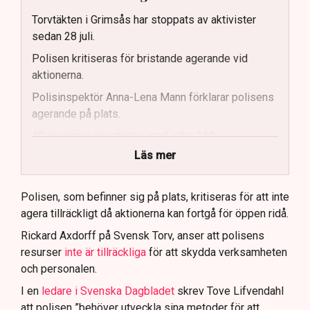
Torvtäkten i Grimsås har stoppats av aktivister
sedan 28 juli.
Polisen kritiseras för bristande agerande vid
aktionerna.
Polisinspektör Anna-Lena Mann förklarar polisens
agerande på plats.
40 personer misstänks med cirka 120
brottsmisstankar kopplade.
Läs mer
Polisen använder drönare och uniformerad polis
för att dokumentera bevis.
Polisen, som befinner sig på plats, kritiseras för att inte
agera tillräckligt då aktionerna kan fortgå för öppen ridå.
Samtidigt är polisarbetet komplext när det gäller
att navigera juridiska rättigheter och gränser.
Rickard Axdorff på Svensk Torv, anser att polisens
resurser
inte är tillräckliga
för att skydda verksamheten
och personalen.
I en
ledare i Svenska Dagbladet
skrev Tove Lifvendahl
att polisen ”behöver utveckla sina metoder för att