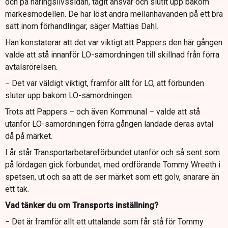
och på näringslivssidan, tagit ansvar och slutit upp bakom
märkesmodellen. De har löst andra mellanhavanden på ett bra
sätt inom förhandlingar, säger Mattias Dahl.
Han konstaterar att det var viktigt att Pappers den här gången
valde att stå innanför LO-samordningen till skillnad från förra
avtalsrörelsen.
− Det var väldigt viktigt, framför allt för LO, att förbunden
sluter upp bakom LO-samordningen.
Trots att Pappers – och även Kommunal – valde att stå
utanför LO-samordningen förra gången landade deras avtal
då på märket.
I år står Transportarbetareförbundet utanför och så sent som
på lördagen gick förbundet, med ordförande Tommy Wreeth i
spetsen, ut och sa att de ser märket som ett golv, snarare än
ett tak.
Vad tänker du om Transports inställning?
− Det är framför allt ett uttalande som får stå för Tommy