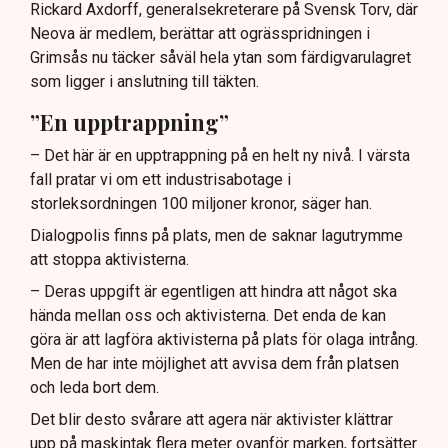
Rickard Axdorff, generalsekreterare på Svensk Torv, där
Neova är medlem, berättar att ogrässpridningen i
Grimsås nu täcker såväl hela ytan som färdigvarulagret
som ligger i anslutning till täkten.
”En upptrappning”
– Det här är en upptrappning på en helt ny nivå. I värsta
fall pratar vi om ett industrisabotage i
storleksordningen 100 miljoner kronor, säger han.
Dialogpolis finns på plats, men de saknar lagutrymme
att stoppa aktivisterna.
– Deras uppgift är egentligen att hindra att något ska
hända mellan oss och aktivisterna. Det enda de kan
göra är att lagföra aktivisterna på plats för olaga intrång.
Men de har inte möjlighet att avvisa dem från platsen
och leda bort dem.
Det blir desto svårare att agera när aktivister klättrar
upp på maskintak flera meter ovanför marken, fortsätter