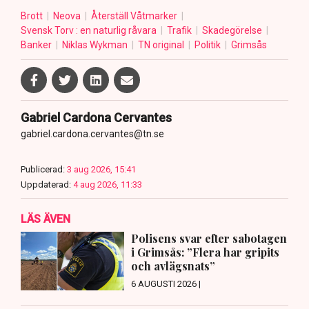
Brott
Neova
Återställ Våtmarker
Svensk Torv : en naturlig råvara
Trafik
Skadegörelse
Banker
Niklas Wykman
TN original
Politik
Grimsås
Gabriel Cardona Cervantes
gabriel.cardona.cervantes@tn.se
Publicerad:
3 aug 2026, 15:41
Uppdaterad:
4 aug 2026, 11:33
LÄS ÄVEN
Polisens svar efter sabotagen
i Grimsås: ”Flera har gripits
och avlägsnats”
6 AUGUSTI 2026 |