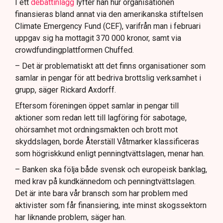
I ett
debattinlägg
lyfter han hur organisationen
finansieras bland annat via den amerikanska stiftelsen
Climate Emergency Fund (CEF), varifrån man i februari
uppgav sig ha mottagit 370 000 kronor, samt via
crowdfundingplattformen Chuffed.
– Det är problematiskt att det finns organisationer som
samlar in pengar för att bedriva brottslig verksamhet i
grupp, säger Rickard Axdorff.
Eftersom föreningen öppet samlar in pengar till
aktioner som redan lett till lagföring för sabotage,
ohörsamhet mot ordningsmakten och brott mot
skyddslagen, borde Återställ Våtmarker klassificeras
som högriskkund enligt penningtvättslagen, menar han.
– Banken ska följa både svensk och europeisk banklag,
med krav på kundkännedom och penningtvättslagen.
Det är inte bara vår bransch som har problem med
aktivister som får finansiering, inte minst skogssektorn
har liknande problem, säger han.