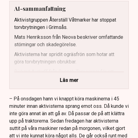
AI-sammanfattning
Aktivistgruppen Återställ Våtmarker har stoppat
torvbrytningen i Grimsås.
Mats Henriksson från Neova beskriver omfattande
störningar och skadegörelse.
Aktivisterna har spridit ogräsfrön som hotar att
göra torvbrytningen obrukbar.
Rickard Axdorff från Svensk Torv varnar för ett
stort ekonomiskt sabotage.
Läs mer
Dialogpolisen på plats står maktlös inför
aktivisternas handlingar.
– På onsdagen hann vi knappt köra maskinerna i 45
minuter innan aktivisterna sprang emot oss. Då kunde vi
Frågor kvarstår om finansiering av illegal aktivism.
inte göra annat än att gå av. Då passar de på att klättra
upp på traktorerna. Sedan fredagen har aktivisterna
suttit på våra maskiner redan på morgonen, vilket gjort
att vi inte kunnat köra något alls. De går också runt med