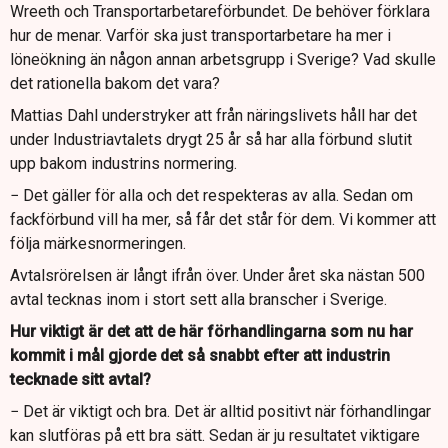
Wreeth och Transportarbetareförbundet. De behöver förklara
hur de menar. Varför ska just transportarbetare ha mer i
löneökning än någon annan arbetsgrupp i Sverige? Vad skulle
det rationella bakom det vara?
Mattias Dahl understryker att från näringslivets håll har det
under Industriavtalets drygt 25 år så har alla förbund slutit
upp bakom industrins normering.
− Det gäller för alla och det respekteras av alla. Sedan om
fackförbund vill ha mer, så får det står för dem. Vi kommer att
följa märkesnormeringen.
Avtalsrörelsen är långt ifrån över. Under året ska nästan 500
avtal tecknas inom i stort sett alla branscher i Sverige.
Hur viktigt är det att de här förhandlingarna som nu har
kommit i mål gjorde det så snabbt efter att industrin
tecknade sitt avtal?
− Det är viktigt och bra. Det är alltid positivt när förhandlingar
kan slutföras på ett bra sätt. Sedan är ju resultatet viktigare