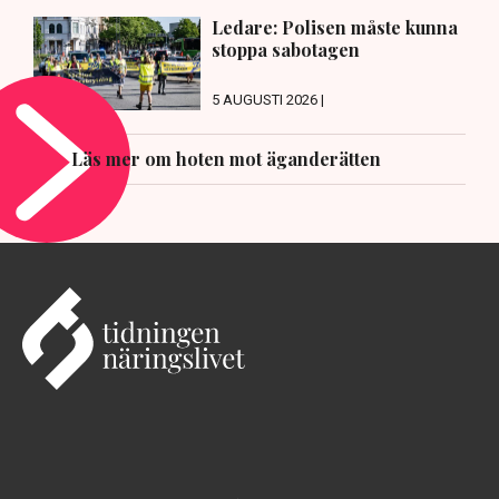
Ledare: Polisen måste kunna
stoppa sabotagen
5 AUGUSTI 2026 |
Läs mer om hoten mot äganderätten