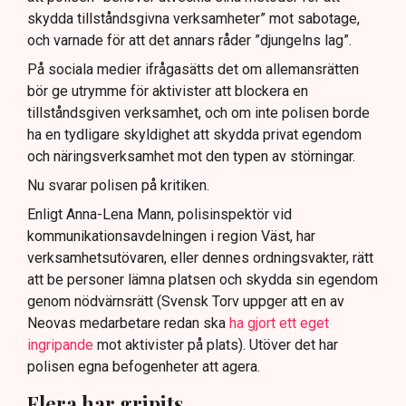
skydda tillståndsgivna verksamheter” mot sabotage,
och varnade för att det annars råder ”djungelns lag”.
På sociala medier ifrågasätts det om allemansrätten
bör ge utrymme för aktivister att blockera en
tillståndsgiven verksamhet, och om inte polisen borde
ha en tydligare skyldighet att skydda privat egendom
och näringsverksamhet mot den typen av störningar.
Nu svarar polisen på kritiken.
Enligt Anna-Lena Mann, polisinspektör vid
kommunikationsavdelningen i region Väst, har
verksamhetsutövaren, eller dennes ordningsvakter, rätt
att be personer lämna platsen och skydda sin egendom
genom nödvärnsrätt (Svensk Torv uppger att en av
Neovas medarbetare redan ska
ha gjort ett eget
ingripande
mot aktivister på plats). Utöver det har
polisen egna befogenheter att agera.
Flera har gripits