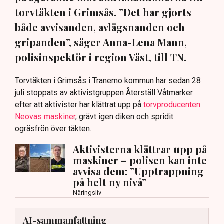
torvtäkten i Grimsås. ”Det har gjorts
både avvisanden, avlägsnanden och
gripanden”, säger Anna-Lena Mann,
polisinspektör i region Väst, till TN.
Torvtäkten i Grimsås i Tranemo kommun har sedan 28
juli stoppats av aktivistgruppen Återställ Våtmarker
efter att aktivister har klättrat upp på
torvproducenten
Neovas maskiner
, grävt igen diken och spridit
ogräsfrön över täkten.
Aktivisterna klättrar upp på
maskiner – polisen kan inte
avvisa dem: ”Upptrappning
på helt ny nivå”
Näringsliv
AI-sammanfattning