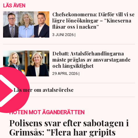
LÄS ÄVEN
Chefsekonomerna: Därför vill vi se
lägre löneökningar – ”Kineserna
flåsar oss i nacken”
3 JUNI 2026 |
Debatt: Avtalsförhandlingarna
måste präglas av ansvarstagande
och långsiktighet
29 APRIL 2026 |
Läs mer om avtalsrörelse
HOTEN MOT ÄGANDERÄTTEN
Polisens svar efter sabotagen i
Grimsås: ”Flera har gripits